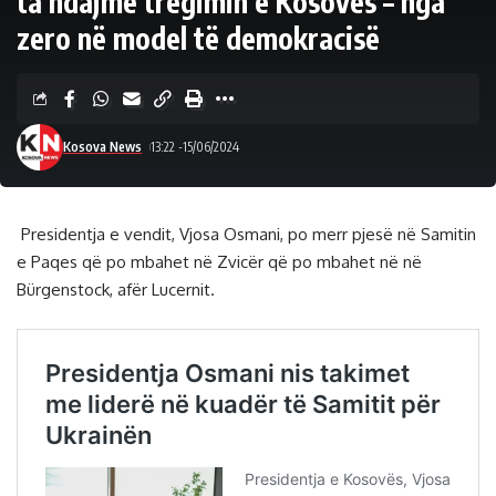
ta ndajmë tregimin e Kosovës – nga
zero në model të demokracisë
Kosova News
13:22 -15/06/2024
Presidentja e vendit, Vjosa Osmani, po merr pjesë në Samitin
e Paqes që po mbahet në Zvicër që po mbahet në në
Bürgenstock, afër Lucernit.