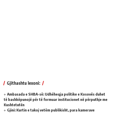
Gjithashtu lexoni:
Ambasada e SHBA-së: Udhëheqja politike e Kosovës duhet
të bashkëpunojë për të formuar institucionet në përputhje me
Kushtetutën
Gjini: Kurtin e takoj vetëm publikisht, para kamerave