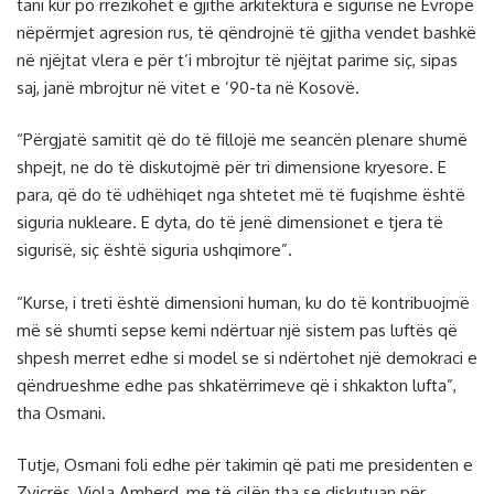
tani kur po rrezikohet e gjithë arkitektura e sigurisë në Evropë
nëpërmjet agresion rus, të qëndrojnë të gjitha vendet bashkë
në njëjtat vlera e për t’i mbrojtur të njëjtat parime siç, sipas
saj, janë mbrojtur në vitet e ’90-ta në Kosovë.
“Përgjatë samitit që do të fillojë me seancën plenare shumë
shpejt, ne do të diskutojmë për tri dimensione kryesore. E
para, që do të udhëhiqet nga shtetet më të fuqishme është
siguria nukleare. E dyta, do të jenë dimensionet e tjera të
sigurisë, siç është siguria ushqimore”.
“Kurse, i treti është dimensioni human, ku do të kontribuojmë
më së shumti sepse kemi ndërtuar një sistem pas luftës që
shpesh merret edhe si model se si ndërtohet një demokraci e
qëndrueshme edhe pas shkatërrimeve që i shkakton lufta”,
tha Osmani.
Tutje, Osmani foli edhe për takimin që pati me presidenten e
Zvicrës, Viola Amherd, me të cilën tha se diskutuan për