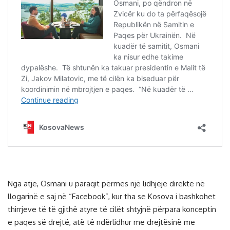
Nga atje, Osmani u paraqit përmes një lidhjeje direkte në
llogarinë e saj në “Facebook”, kur tha se Kosova i bashkohet
thirrjeve të të gjithë atyre të cilët shtyjnë përpara konceptin
e paqes së drejtë, atë të ndërlidhur me drejtësinë me