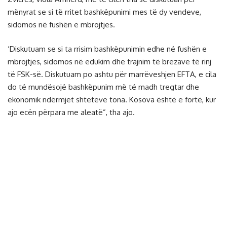
mënyrat se si të rritet bashkëpunimi mes të dy vendeve,
sidomos në fushën e mbrojtjes.
‘Diskutuam se si ta rrisim bashkëpunimin edhe në fushën e
mbrojtjes, sidomos në edukim dhe trajnim të brezave të rinj
të FSK-së. Diskutuam po ashtu për marrëveshjen EFTA, e cila
do të mundësojë bashkëpunim më të madh tregtar dhe
ekonomik ndërmjet shteteve tona. Kosova është e fortë, kur
ajo ecën përpara me aleatë”, tha ajo.