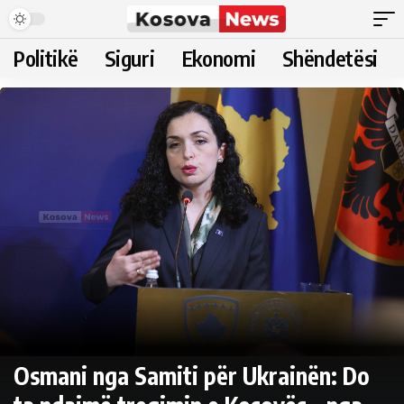
Politikë
Siguri
Ekonomi
Shëndetësi
Osmani nga Samiti për Ukrainën: Do