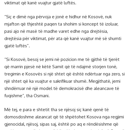
viktimat që kanë vuajtur gjatë luftës.
“Siç e dimë nga përvoja e jonë e hidhur në Kosovë, nuk
mjafton që thjeshtë paqen ta shohim si koncept të izoluar,
pasi ajo në masë të madhe varet edhe nga drejtësia,
drejtësia për viktimat, për ata që kanë vuajtur më së shumti
gjatë luftës”.
“Si Kosovë, besoj se jemi në pozicion me të gjithë të tjerët
që marrin pjesë në këtë Samit që të ndajmë storjen tonë,
tregimin e Kosovës si një shtet që është ndërtuar nga zero, si
një shtet që ka vuajtur e sakrifikuar shumë. Megjithatë, jemi
shndërruar në një model të demokracisë dhe aleancave të
fuqishme”, tha Osmani.
Më tej, e para e shtetit tha se njësoj siç kanë qenë të
domosdoshme aleancat që të shpëtohet Kosova nga regjimi
gjenocidal, njësoj, sipas saj, është po aq e rëndësishme që