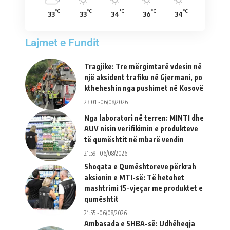
°C
°C
°C
°C
°C
33
33
34
36
34
Lajmet e Fundit
Tragjike: Tre mërgimtarë vdesin në
një aksident trafiku në Gjermani, po
ktheheshin nga pushimet në Kosovë
23:01 -06/08/2026
Nga laboratori në terren: MINTI dhe
AUV nisin verifikimin e produkteve
të qumështit në mbarë vendin
21:59 -06/08/2026
Shoqata e Qumështoreve përkrah
aksionin e MTI-së: Të hetohet
mashtrimi 15-vjeçar me produktet e
qumështit
21:55 -06/08/2026
Ambasada e SHBA-së: Udhëheqja