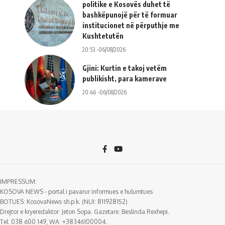
politike e Kosovës duhet të
bashkëpunojë për të formuar
institucionet në përputhje me
Kushtetutën
20:53 -06/08/2026
Gjini: Kurtin e takoj vetëm
publikisht, para kamerave
20:46 -06/08/2026
IMPRESSUM:
KOSOVA NEWS - portal i pavarur informues e hulumtues
BOTUES: KosovaNews sh.p.k. (NUI: 811928152)
Drejtor e kryeredaktor: Jeton Sopa. Gazetare: Beslinda Rexhepi.
Tel: 038 600 149, WA: +38346100004.