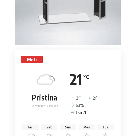
Moti
21
°C
Pristina
°
°
21
_
21
63%
Scattered Clouds
1 km/h
Fri
Sat
Sun
Mon
Tue