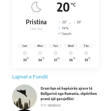
20
°C
Pristina
°
°
20
_
20
76%
Clear Sky
1 km/h
Sun
Mon
Tue
Wed
Thu
°C
°C
°C
°C
°C
33
36
37
36
33
Lajmet e Fundit
Droni hyn në hapësirën ajrore të
Bullgarisë nga Rumania, shpërthen
pranë një gazsjellësi
17:17 -08/08/2026