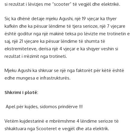
si rezultat i lëvizjes me “scooter” të vegjël dhe elektrikë.
Siç ka dhënë detaje mjeku Agushi, një 19 vjeçar ka thyer
kafkën dhe ka pësuar lëndime të tjera serioze, një 7 vjeçare
është goditur nga një makinë teksa po lëvizte me trotinetin e
saj, një 21 vjeçare ka pësuar lëndime të shumta të
ekstremiteteve, derisa një 4 vjeçar e ka shqyer veshin si
rezultat i rrëzimit nga trotineti.
Mjeku Agushi ka shkruar se një nga faktorët për këtë është
edhe mungesa e infrastrukturës.
Shkrimi i plotë:
Apel për kujdes, sidomos prindërve !!!
Vetëm kujdestarinë e mbrëmshme 4 lëndime serioze të
shkaktuara nga Scooteret e vegjël dhe ata elektrik.