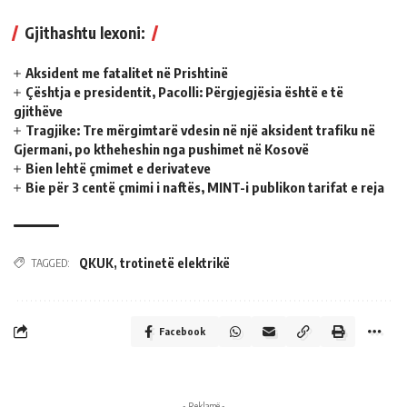
Gjithashtu lexoni:
Aksident me fatalitet në Prishtinë
Çështja e presidentit, Pacolli: Përgjegjësia është e të
gjithëve
Tragjike: Tre mërgimtarë vdesin në një aksident trafiku në
Gjermani, po ktheheshin nga pushimet në Kosovë
Bien lehtë çmimet e derivateve
Bie për 3 centë çmimi i naftës, MINT-i publikon tarifat e reja
QKUK
,
trotinetë elektrikë
TAGGED:
Facebook
- Reklamë -