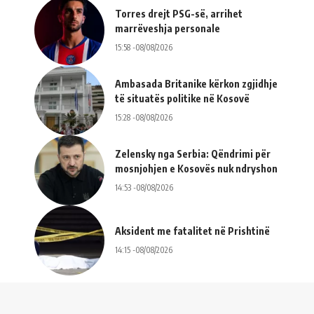
Torres drejt PSG-së, arrihet
marrëveshja personale
15:58 -08/08/2026
Ambasada Britanike kërkon zgjidhje
të situatës politike në Kosovë
15:28 -08/08/2026
Zelensky nga Serbia: Qëndrimi për
mosnjohjen e Kosovës nuk ndryshon
14:53 -08/08/2026
Aksident me fatalitet në Prishtinë
14:15 -08/08/2026