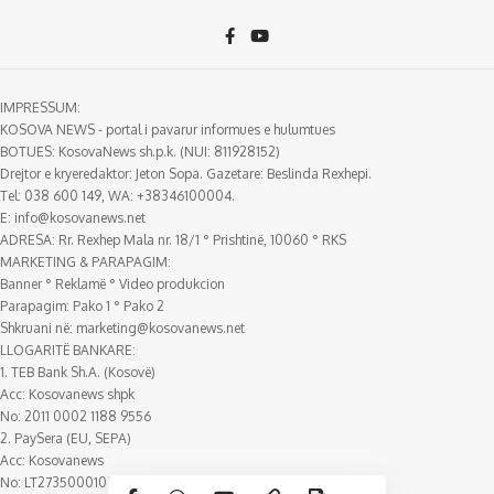
IMPRESSUM:
KOSOVA NEWS - portal i pavarur informues e hulumtues
BOTUES: KosovaNews sh.p.k. (NUI: 811928152)
Drejtor e kryeredaktor: Jeton Sopa. Gazetare: Beslinda Rexhepi.
Tel: 038 600 149, WA: +38346100004.
E:
info@kosovanews.net
ADRESA: Rr. Rexhep Mala nr. 18/1 ° Prishtinë, 10060 ° RKS
MARKETING & PARAPAGIM:
Banner ° Reklamë ° Video produkcion
Parapagim: Pako 1 ° Pako 2
Shkruani në:
marketing@kosovanews.net
LLOGARITË BANKARE:
1. TEB Bank Sh.A. (Kosovë)
Acc: Kosovanews shpk
No: 2011 0002 1188 9556
2. PaySera (EU, SEPA)
Acc: Kosovanews
No: LT273500010018388807