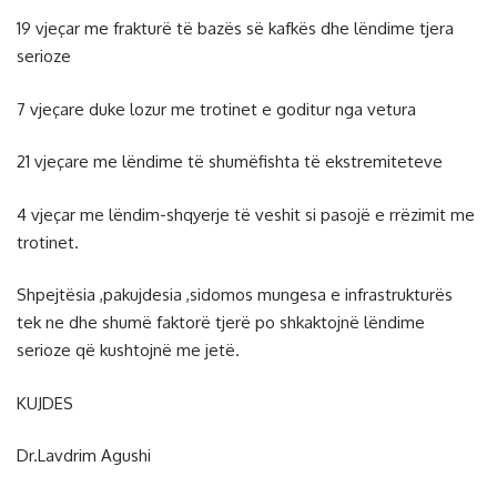
19 vjeçar me frakturë të bazës së kafkës dhe lëndime tjera
serioze
7 vjeçare duke lozur me trotinet e goditur nga vetura
21 vjeçare me lëndime të shumëfishta të ekstremiteteve
4 vjeçar me lëndim-shqyerje të veshit si pasojë e rrëzimit me
trotinet.
Shpejtësia ,pakujdesia ,sidomos mungesa e infrastrukturës
tek ne dhe shumë faktorë tjerë po shkaktojnë lëndime
serioze që kushtojnë me jetë.
KUJDES
Dr.Lavdrim Agushi