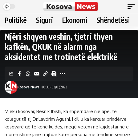
Politikë
Siguri
Ekonomi
Shëndetësi
Njëri shqyen veshin, tjetri thyen
kafkën, QKUK në alarm nga
aksidentet me trotinetë elektrikë
Kosova News
10:33 -02/07/2022
Mjeku kosovar, Besnik Ibishi, ka shpërndarë një apel të
kolegut të tij Dr.Lavdrim Agushi, i cili u ka kërkuar prindërve
kosovarë që të kenë kujdes, meqë vetëm në kujdestarinë e
mbrëmshme janë trajtuar katër persona me lëndime serioze