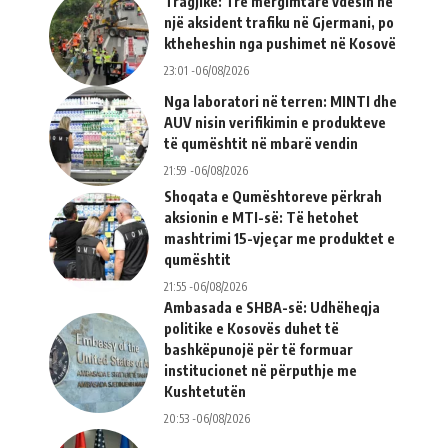
Tragjike: Tre mërgimtarë vdesin në
një aksident trafiku në Gjermani, po
ktheheshin nga pushimet në Kosovë
23:01 -06/08/2026
Nga laboratori në terren: MINTI dhe
AUV nisin verifikimin e produkteve
të qumështit në mbarë vendin
21:59 -06/08/2026
Shoqata e Qumështoreve përkrah
aksionin e MTI-së: Të hetohet
mashtrimi 15-vjeçar me produktet e
qumështit
21:55 -06/08/2026
Ambasada e SHBA-së: Udhëheqja
politike e Kosovës duhet të
bashkëpunojë për të formuar
institucionet në përputhje me
Kushtetutën
20:53 -06/08/2026