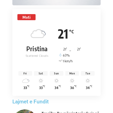
Moti
21
°C
Pristina
°
°
21
_
21
63%
Scattered Clouds
1 km/h
Fri
Sat
Sun
Mon
Tue
°C
°C
°C
°C
°C
33
33
34
36
34
Lajmet e Fundit