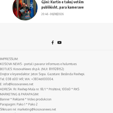
Gjini: Kurtin e takoj vetëm
publikisht, para kamerave
20:46 -06/08/2026
IMPRESSUM:
KOSOVA NEWS - portal i pavarur informues e hulumtues
BOTUES: KosovaNews sh.p.k. (NUI: 811928152)
Drejtor e kryeredaktor: Jeton Sopa. Gazetare: Beslinda Rexhepi.
Tel: 038 600 149, WA: +38346100004.
E:
info@kosovanews.net
ADRESA: Rr. Rexhep Mala nr. 18/1 ° Prishtinë, 10060 ° RKS
MARKETING & PARAPAGIM:
Banner ° Reklamë ° Video produkcion
Parapagim: Pako 1 ° Pako 2
Shkruani në:
marketing@kosovanews.net