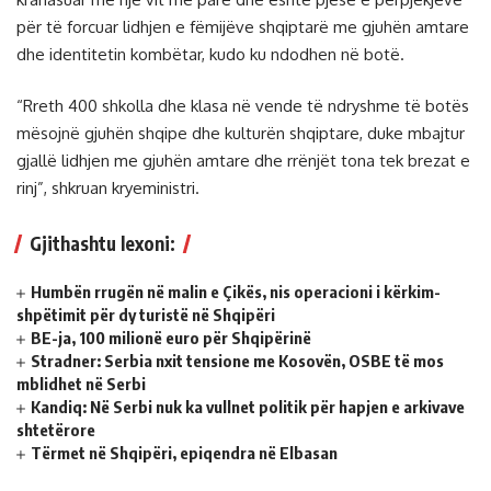
për të forcuar lidhjen e fëmijëve shqiptarë me gjuhën amtare
dhe identitetin kombëtar, kudo ku ndodhen në botë.
“Rreth 400 shkolla dhe klasa në vende të ndryshme të botës
mësojnë gjuhën shqipe dhe kulturën shqiptare, duke mbajtur
gjallë lidhjen me gjuhën amtare dhe rrënjët tona tek brezat e
rinj”, shkruan kryeministri.
Gjithashtu lexoni:
Humbën rrugën në malin e Çikës, nis operacioni i kërkim-
shpëtimit për dy turistë në Shqipëri
BE-ja, 100 milionë euro për Shqipërinë
Stradner: Serbia nxit tensione me Kosovën, OSBE të mos
mblidhet në Serbi
Kandiq: Në Serbi nuk ka vullnet politik për hapjen e arkivave
shtetërore
Tërmet në Shqipëri, epiqendra në Elbasan