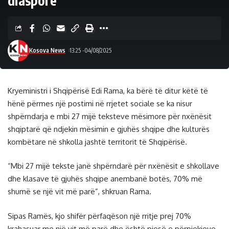
diasporë
Kosova News
13:25 -04/08/2025
Kryeministri i Shqipërisë Edi Rama, ka bërë të ditur këtë të
hënë përmes një postimi në rrjetet sociale se ka nisur
shpërndarja e mbi 27 mijë teksteve mësimore për nxënësit
shqiptarë që ndjekin mësimin e gjuhës shqipe dhe kulturës
kombëtare në shkolla jashtë territorit të Shqipërisë.
“Mbi 27 mijë tekste janë shpërndarë për nxënësit e shkollave
dhe klasave të gjuhës shqipe anembanë botës, 70% më
shumë se një vit më parë”, shkruan Rama.
Sipas Ramës, kjo shifër përfaqëson një rritje prej 70%
krahasuar me një vit më parë dhe është pjesë e përpjekjeve