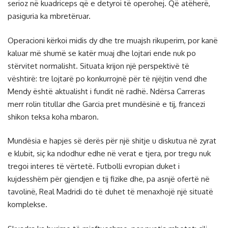
serioz në kuadriceps që e detyroi të operohej. Që atëherë,
pasiguria ka mbretëruar.
Operacioni kërkoi midis dy dhe tre muajsh rikuperim, por kanë
kaluar më shumë se katër muaj dhe lojtari ende nuk po
stërvitet normalisht. Situata krijon një perspektivë të
vështirë: tre lojtarë po konkurrojnë për të njëjtin vend dhe
Mendy është aktualisht i fundit në radhë. Ndërsa Carreras
merr rolin titullar dhe Garcia pret mundësinë e tij, francezi
shikon teksa koha mbaron.
Mundësia e hapjes së derës për një shitje u diskutua në zyrat
e klubit, siç ka ndodhur edhe në verat e tjera, por tregu nuk
tregoi interes të vërtetë. Futbolli evropian duket i
kujdesshëm për gjendjen e tij fizike dhe, pa asnjë ofertë në
tavolinë, Real Madridi do të duhet të menaxhojë një situatë
komplekse.