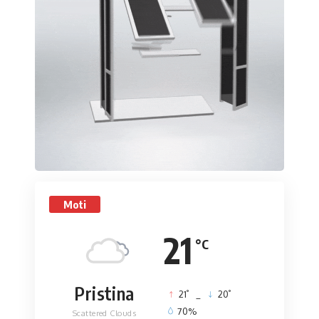
Moti
21
°C
Pristina
°
°
21
_
20
70%
Scattered Clouds