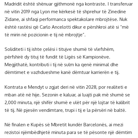
Madridit është shënuar gjithmonë nga kontraste. I transferuar
në vitin 2019 nga Lyon me kërkesë të shprehur të Zinedine
Zidane, ai shfaqi performanca spektakolare mbrojtëse. Nuk
është rastësi që Carlo Ancelotti dikur e përshkroi atë si “më
të mirin në pozicionin e tij në mbrojtje”.
Soliditeti i tij ishte çelësi i titujve shumë të vlefshëm,
përfshirë dy tituj të fundit të Ligës së Kampionëve.
Megjithatë, kontributi i tij në sulm ka qenë minimal dhe
dëmtimet e vazhdueshme kanë dëmtuar karrierën e tij.
Kontrata e Mendyt u zgjat deri në vitin 2028, por realiteti e
mban atë në hije. Sezonin e kaluar, ai luajti pak më shumë se
2,000 minuta, një shifër shumë e ulët për një lojtar të kalibrit
të tij. Në pjesën vendimtare, trupi i tij e la përsëri në baltë.
Në finalen e Kupës së Mbretit kundër Barcelonës, ai mezi
rezistoi njëmbëdhjetë minuta para se të pësonte një dëmtim