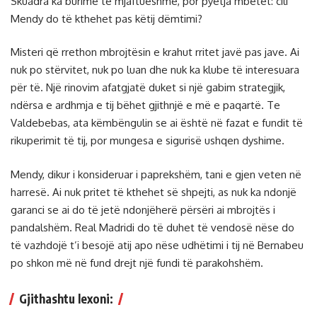
Skuadra ka burime të mjaftueshme, por pyetja mbetet: cili
Mendy do të kthehet pas këtij dëmtimi?
Misteri që rrethon mbrojtësin e krahut rritet javë pas jave. Ai
nuk po stërvitet, nuk po luan dhe nuk ka klube të interesuara
për të. Një rinovim afatgjatë duket si një gabim strategjik,
ndërsa e ardhmja e tij bëhet gjithnjë e më e paqartë. Te
Valdebebas, ata këmbëngulin se ai është në fazat e fundit të
rikuperimit të tij, por mungesa e sigurisë ushqen dyshime.
Mendy, dikur i konsideruar i paprekshëm, tani e gjen veten në
harresë. Ai nuk pritet të kthehet së shpejti, as nuk ka ndonjë
garanci se ai do të jetë ndonjëherë përsëri ai mbrojtës i
pandalshëm. Real Madridi do të duhet të vendosë nëse do
të vazhdojë t’i besojë atij apo nëse udhëtimi i tij në Bernabeu
po shkon më në fund drejt një fundi të parakohshëm.
Gjithashtu lexoni: