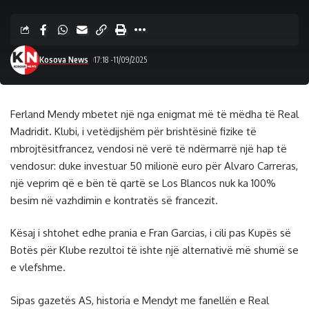
Kosova News
17:18 -11/09/2025
Ferland Mendy mbetet një nga enigmat më të mëdha të Real
Madridit. Klubi, i vetëdijshëm për brishtësinë fizike të
mbrojtësitfrancez, vendosi në verë të ndërmarrë një hap të
vendosur: duke investuar 50 milionë euro për Alvaro Carreras,
një veprim që e bën të qartë se Los Blancos nuk ka 100%
besim në vazhdimin e kontratës së francezit.
Kësaj i shtohet edhe prania e Fran Garcias, i cili pas Kupës së
Botës për Klube rezultoi të ishte një alternativë më shumë se
e vlefshme.
Sipas gazetës AS, historia e Mendyt me fanellën e Real