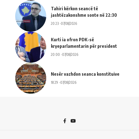
Tahiri kërkon seancë të
jashtëzakonshme sonte në 22:30
20:23 -07/08/2026
Kurti ia ofron PDK-së
kryeparlamentarin për president
20:00 -07/08/2026
Nesër vazhdon seanca konstituive
18:29 -07/08/2026