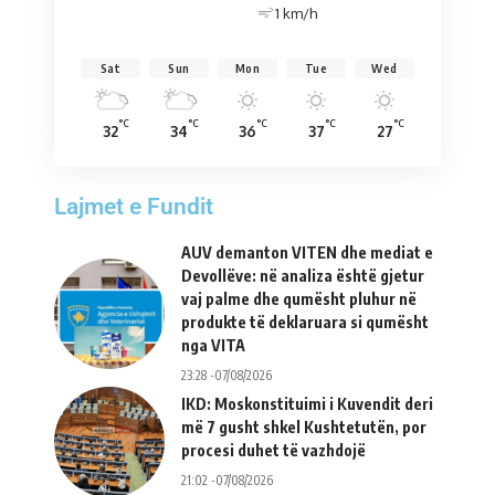
1 km/h
Sat
Sun
Mon
Tue
Wed
°C
°C
°C
°C
°C
32
34
36
37
27
Lajmet e Fundit
AUV demanton VITEN dhe mediat e
Devollëve: në analiza është gjetur
vaj palme dhe qumësht pluhur në
produkte të deklaruara si qumësht
nga VITA
23:28 -07/08/2026
IKD: Moskonstituimi i Kuvendit deri
më 7 gusht shkel Kushtetutën, por
procesi duhet të vazhdojë
21:02 -07/08/2026