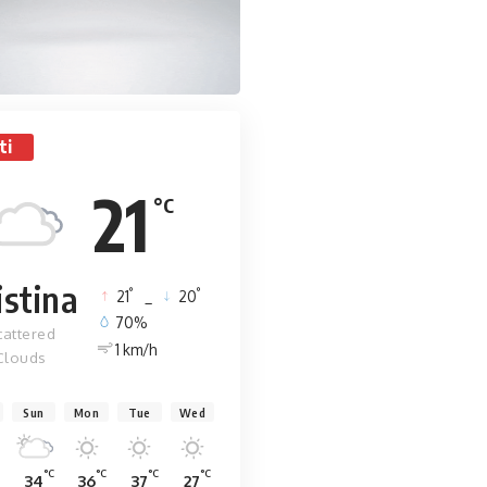
ti
21
°C
istina
°
°
21
_
20
70%
cattered
1 km/h
Clouds
Sun
Mon
Tue
Wed
°C
°C
°C
°C
34
36
37
27