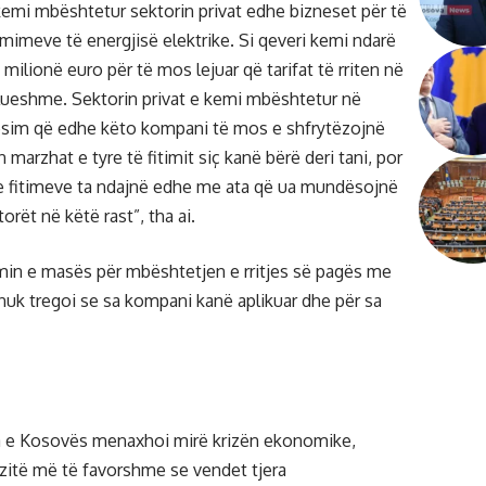
 kemi mbështetur sektorin privat edhe bizneset për të
 çmimeve të energjisë elektrike. Si qeveri kemi ndarë
milionë euro për të mos lejuar që tarifat të rriten në
lueshme. Sektorin privat e kemi mbështetur në
esim që edhe këto kompani të mos e shfrytëzojnë
n marzhat e tyre të fitimit siç kanë bërë deri tani, por
re fitimeve ta ndajnë edhe me ata që ua mundësojnë
orët në këtë rast”, tha ai.
min e masës për mbështetjen e rritjes së pagës me
 nuk tregoi se sa kompani kanë aplikuar dhe për sa
ia e Kosovës menaxhoi mirë krizën ekonomike,
zitë më të favorshme se vendet tjera