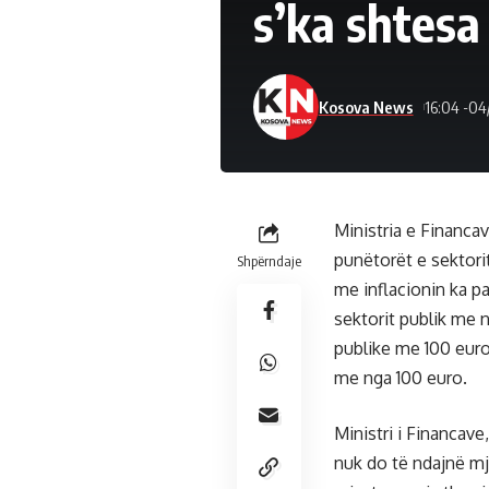
s’ka shtesa
Kosova News
16:04 -04
Ministria e Financa
punëtorët e sektorit
Shpërndaje
me inflacionin ka p
sektorit publik me 
publike me 100 euro
me nga 100 euro.
Ministri i Financav
nuk do të ndajnë mj