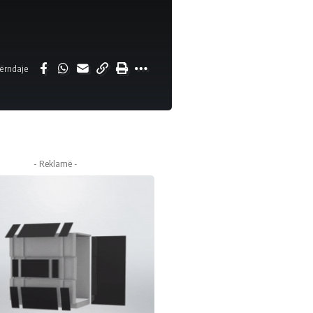
ërndaje
- Reklamë -