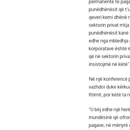
permanente të pagav
punëdhënësit që t’u
qeveri kemi dhënë n
sektorin privat rrit
punëdhënësit kanë h
edhe nga mbledhja e 
korporatave është m
që në sektorin priva
insistojmë në këtë”,
Në një konferencë 
vazhdoi duke kërkua
fitimit, por këtë t
“U bëj edhe një herë
mundësinë që ofron 
pagave, në mënyrë që