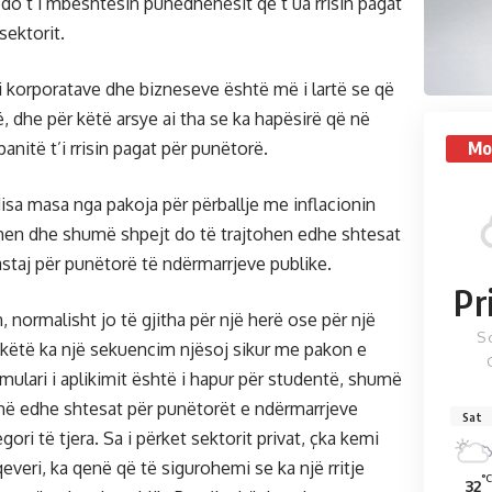
ai do t’i mbështesin punëdhënësit që t’ua rrisin pagat
sektorit.
 i korporatave dhe bizneseve është më i lartë se që
, dhe për këtë arsye ai tha se ka hapësirë që në
Mo
anitë t’i rrisin pagat për punëtorë.
isa masa nga pakoja për përballje me inflacionin
hen dhe shumë shpejt do të trajtohen edhe shtesat
staj për punëtorë të ndërmarrjeve publike.
Pr
normalisht jo të gjitha për një herë ose për një
S
këtë ka një sekuencim njësoj sikur me pakon e
ormulari i aplikimit është i hapur për studentë, shumë
ojmë edhe shtesat për punëtorët e ndërmarrjeve
Sat
ori të tjera. Sa i përket sektorit privat, çka kemi
everi, ka qenë që të sigurohemi se ka një rritje
°C
32