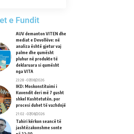
et e Fundit
AUV demanton VITEN dhe
mediat e Devollëve: në
analiza është gjetur vaj
palme dhe qumësht
pluhur në produkte të
deklaruara si qumësht
nga VITA
23:28 -07/08/2026
IKD: Moskonstituimi i
Kuvendit deri më 7 gusht
shkel Kushtetutën, por
procesi duhet të vazhdojë
21:02 -07/08/2026
Tahiri kërkon seancë të
jashtëzakonshme sonte
në 22:30