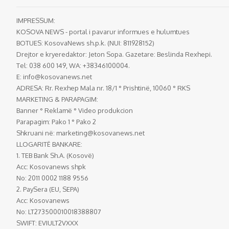
IMPRESSUM:
KOSOVA NEWS - portal i pavarur informues e hulumtues
BOTUES: KosovaNews sh.p.k. (NUI: 811928152)
Drejtor e kryeredaktor: Jeton Sopa. Gazetare: Beslinda Rexhepi.
Tel: 038 600 149, WA: +38346100004.
E:
info@kosovanews.net
ADRESA: Rr. Rexhep Mala nr. 18/1 ° Prishtinë, 10060 ° RKS
MARKETING & PARAPAGIM:
Banner ° Reklamë ° Video produkcion
Parapagim: Pako 1 ° Pako 2
Shkruani në:
marketing@kosovanews.net
LLOGARITË BANKARE:
1. TEB Bank Sh.A. (Kosovë)
Acc: Kosovanews shpk
No: 2011 0002 1188 9556
2. PaySera (EU, SEPA)
Acc: Kosovanews
No: LT273500010018388807
SWIFT: EVIULT2VXXX