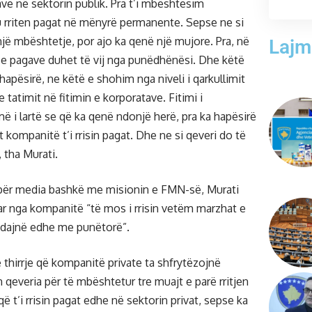
e në sektorin publik. Pra t’i mbështesim
 rriten pagat në mënyrë permanente. Sepse ne si
jë mbështetje, por ajo ka qenë një mujore. Pra, në
Lajm
ja e pagave duhet të vij nga punëdhënësi. Dhe këtë
apësirë, ne këtë e shohim nga niveli i qarkullimit
tatimit në fitimin e korporatave. Fitimi i
ë i lartë se që ka qenë ndonjë herë, pra ka hapësirë
t kompanitë t’i rrisin pagat. Dhe ne si qeveri do të
 tha Murati.
për media bashkë me misionin e FMN-së, Murati
r nga kompanitë “të mos i rrisin vetëm marzhat e
a ndajnë edhe me punëtorë”.
 thirrje që kompanitë private ta shfrytëzojnë
qeveria për të mbështetur tre muajt e parë rritjen
 t’i rrisin pagat edhe në sektorin privat, sepse ka