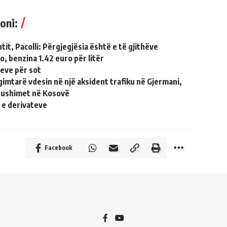
oni:
tit, Pacolli: Përgjegjësia është e të gjithëve
o, benzina 1.42 euro për litër
teve për sot
gimtarë vdesin në një aksident trafiku në Gjermani,
pushimet në Kosovë
 e derivateve
Facebook