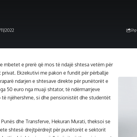
/11/2022
Shp
ve mbetet e prerë që mos të ndajë shtesa vetëm për
 privat. Ekzekutivi me pakon e fundit për përballje
araparë ndarjen e shtesave direkte për punëtorët e
nga 50 euro nga muaji shtator, të ndërmarrjeve
 të njëhershme, si dhe pensionistët dhe studentët
e, Punës dhe Transferve, Hekuran Murati, theksoi se
ete shtesë drejtpërdrejt për punëtorët e sektorit