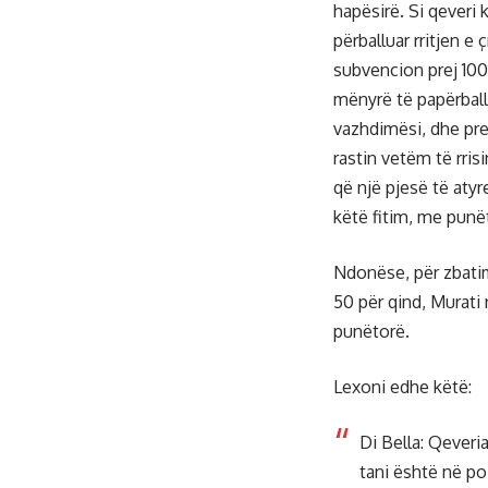
hapësirë. Si qeveri
përballuar rritjen e
subvencion prej 100 
mënyrë të papërbal
vazhdimësi, dhe pr
rastin vetëm të rrisi
që një pjesë të aty
këtë fitim, me punët
Ndonëse, për zbati
50 për qind, Murati
punëtorë.
Lexoni edhe këtë:
Di Bella: Qever
tani është në po