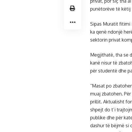
privat, por siç tha 
punëtorëve të këtij 
Sipas Muratit fitimi
ka qenë ndonjë herë
sektorin privat komp
Megjithatë, tha se d
kanë nisur të zbato
për studentë dhe pa
“Masat po zbatohen, 
muaj zbatohen. Për 
prillit. Aktualisht f
shpejt do t’i trajt
publike dhe për kateg
dashur të bëjmë si q