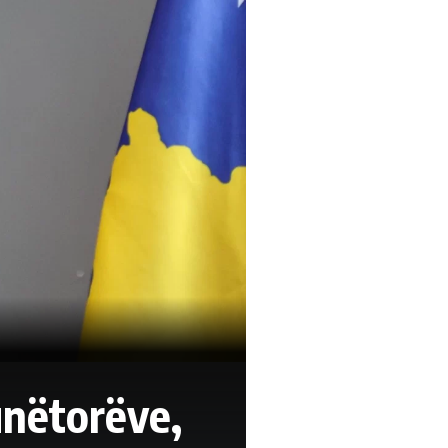
unëtorëve,