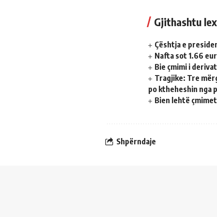
Gjithashtu lex
Çështja e presiden
Nafta sot 1.66 eur
Bie çmimi i deriva
Tragjike: Tre mër
po ktheheshin nga 
Bien lehtë çmimet
Shpërndaje