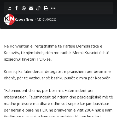
Kosova News
14:15 -21/06/2025
Në Konventën e Përgjithshme të Partisë Demokratike e
Kosovës, të njëmbëdhjetën me radhë, Memli Krasniqi është
rizgjedhur kryetar i PDK-së.
Krasniqi ka falënderuar delegatët e pranishëm për besimin e
dhënë, për të vazhduar së bashku punët e mira për Kosovën.
“Faleminderit shumë, për besimin. Faleminderit për
mbështetjen. Faleminderit që nderin dhe përgjegjësinë më të
madhe jetësore ma dhatë edhe sot sepse kur jam bashkuar
për herën e parë në PDK në pranverën e vitit 2004 nuk e kam
ëndërruar e as nuk e kam pasur ambicie të jem kryetar i