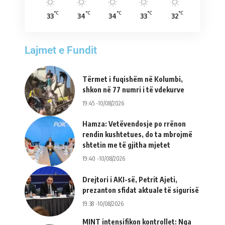
°C
°C
°C
°C
°C
33
34
34
33
32
Lajmet e Fundit
Tërmet i fuqishëm në Kolumbi,
shkon në 77 numri i të vdekurve
19:45 -10/08/2026
Hamza: Vetëvendosje po rrënon
rendin kushtetues, do ta mbrojmë
shtetin me të gjitha mjetet
19:40 -10/08/2026
Drejtori i AKI-së, Petrit Ajeti,
prezanton sfidat aktuale të sigurisë
19:38 -10/08/2026
MINT intensifikon kontrollet: Nga