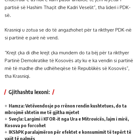
partisë së Hashim Thaçit dhe Kadri Veselit”, tha lideri i PDK-
së.
Krasniqi u zotua se do të angazhohet për ta rikthyer PDK-në
si partinë e parë në vend.
“Krejt çka di dhe krejt çka mundem do ta bëj për ta rikthyer
Partinë Demokratike të Kosovës aty ku e ka vendin si partinë
më të madhe dhe udhëheqëse të Republikës së Kosovës”,
tha Krasniqi.
Gjithashtu lexoni:
Hamza: Vetëvendosje po rrënon rendin kushtetues, do ta
mbrojmë shtetin me të gjitha mjetet
Sveçla: Largimi i KFOR-it nga Ura e Mitrovicës, lajm i mirë,
Kosova po forcohet
IKShPK paralajmëron për efektet e konsumimit të tepërt të
vajit të palmës