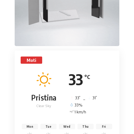
Moti
33
°C
Pristina
°
°
33
_
31
33%
Clear Sky
1 km/h
Mon
Tue
Wed
Thu
Fri