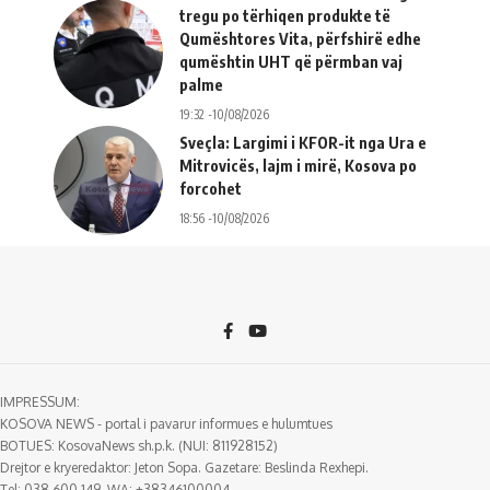
tregu po tërhiqen produkte të
Qumështores Vita, përfshirë edhe
qumështin UHT që përmban vaj
palme
19:32 -10/08/2026
Sveçla: Largimi i KFOR-it nga Ura e
Mitrovicës, lajm i mirë, Kosova po
forcohet
18:56 -10/08/2026
IMPRESSUM:
KOSOVA NEWS - portal i pavarur informues e hulumtues
BOTUES: KosovaNews sh.p.k. (NUI: 811928152)
Drejtor e kryeredaktor: Jeton Sopa. Gazetare: Beslinda Rexhepi.
Tel: 038 600 149, WA: +38346100004.