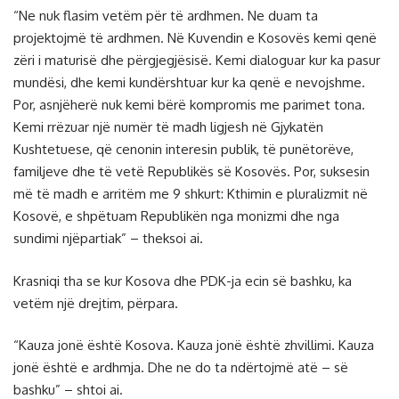
“Ne nuk flasim vetëm për të ardhmen. Ne duam ta
projektojmë të ardhmen. Në Kuvendin e Kosovës kemi qenë
zëri i maturisë dhe përgjegjësisë. Kemi dialoguar kur ka pasur
mundësi, dhe kemi kundërshtuar kur ka qenë e nevojshme.
Por, asnjëherë nuk kemi bërë kompromis me parimet tona.
Kemi rrëzuar një numër të madh ligjesh në Gjykatën
Kushtetuese, që cenonin interesin publik, të punëtorëve,
familjeve dhe të vetë Republikës së Kosovës. Por, suksesin
më të madh e arritëm me 9 shkurt: Kthimin e pluralizmit në
Kosovë, e shpëtuam Republikën nga monizmi dhe nga
sundimi njëpartiak” – theksoi ai.
Krasniqi tha se kur Kosova dhe PDK-ja ecin së bashku, ka
vetëm një drejtim, përpara.
“Kauza jonë është Kosova. Kauza jonë është zhvillimi. Kauza
jonë është e ardhmja. Dhe ne do ta ndërtojmë atë – së
bashku” – shtoi ai.