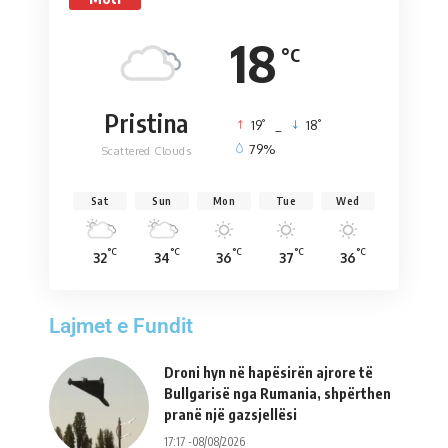
18
°C
Pristina
°
°
19
_
18
79%
Scattered Clouds
Sat
Sun
Mon
Tue
Wed
°C
°C
°C
°C
°C
32
34
36
37
36
Lajmet e Fundit
Droni hyn në hapësirën ajrore të
Bullgarisë nga Rumania, shpërthen
pranë një gazsjellësi
17:17 -08/08/2026