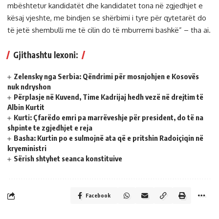
mbështetur kandidatët dhe kandidatet tona në zgjedhjet e
kësaj vjeshte, me bindjen se shërbimi i tyre për qytetarët do
të jetë shembulli me të cilin do të mburremi bashkë” – tha ai.
Gjithashtu lexoni:
Zelensky nga Serbia: Qëndrimi për mosnjohjen e Kosovës
nuk ndryshon
Përplasje në Kuvend, Time Kadrijaj hedh vezë në drejtim të
Albin Kurtit
Kurti: Çfarëdo emri pa marrëveshje për president, do të na
shpinte te zgjedhjet e reja
Basha: Kurtin po e sulmojnë ata që e pritshin Radoiçiqin në
kryeministri
Sërish shtyhet seanca konstituive
Facebook