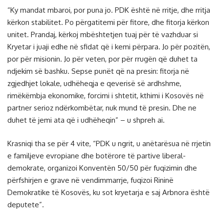
“Ky mandat mbaroi, por puna jo. PDK është në rritje, dhe rritja
kërkon stabilitet. Po përgatitemi për fitore, dhe fitorja kërkon
unitet. Prandaj, kërkoj mbështetjen tuaj për të vazhduar si
Kryetar i juaji edhe në sfidat që i kemi përpara. Jo për pozitën,
por për misionin. Jo për veten, por për rrugën që duhet ta
ndjekim së bashku. Sepse punët që na presin: fitorja në
zgjedhjet lokale, udhëheqja e qeverisë së ardhshme,
rimëkëmbja ekonomike, forcimi i shtetit, kthimi i Kosovës në
partner serioz ndërkombëtar, nuk mund të presin. Dhe ne
duhet të jemi ata që i udhëheqin” – u shpreh ai.
Krasniqi tha se për 4 vite, “PDK u ngrit, u anëtarësua në rrjetin
e familjeve evropiane dhe botërore të partive liberal-
demokrate, organizoi Konventën 50/50 për fuqizimin dhe
përfshirjen e grave në vendimmarrje, fuqizoi Rininë
Demokratike të Kosovës, ku sot kryetarja e saj Arbnora është
deputete”.