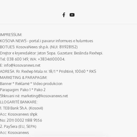
IMPRESSUM:
KOSOVA NEWS - portal i pavarur informues e hulumtues
BOTUES: KosovaNews sh.p.k. (NUI: 811928152)
Drejtor e kryeredaktor: Jeton Sopa. Gazetare: Beslinda Rexhepi.
Tel: 038 600 149, WA: +38346100004.
E:
info@kosovanews.net
ADRESA: Rr. Rexhep Mala nr. 18/1 ° Prishtinë, 10060 ° RKS
MARKETING & PARAPAGIM:
Banner ° Reklamë ° Video produkcion
Parapagim: Pako 1 ° Pako 2
Shkruani në:
marketing@kosovanews.net
LLOGARITË BANKARE:
1. TEB Bank Sh.A. (Kosovë)
Acc: Kosovanews shpk
No: 2011 0002 1188 9556
2. PaySera (EU, SEPA)
Acc: Kosovanews