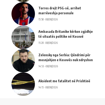
Torres drejt PSG-së, arrihet
marrëveshja personale
15:58 -08/08/2026
Ambasada Britanike kërkon zgjidhje
të situatës politike në Kosovë
15:28 -08/08/2026
Zelensky nga Serbia: Qëndrimi për
mosnjohjen e Kosovës nuk ndryshon
14:53 -08/08/2026
Aksident me fatalitet në Prishtinë
14:15 -08/08/2026