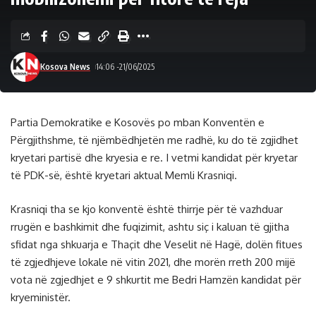
Kosova News
14:06 -21/06/2025
Partia Demokratike e Kosovës po mban Konventën e
Përgjithshme, të njëmbëdhjetën me radhë, ku do të zgjidhet
kryetari partisë dhe kryesia e re. I vetmi kandidat për kryetar
të PDK-së, është kryetari aktual Memli Krasniqi.
Krasniqi tha se kjo konventë është thirrje për të vazhduar
rrugën e bashkimit dhe fuqizimit, ashtu siç i kaluan të gjitha
sfidat nga shkuarja e Thaçit dhe Veselit në Hagë, dolën fitues
të zgjedhjeve lokale në vitin 2021, dhe morën rreth 200 mijë
vota në zgjedhjet e 9 shkurtit me Bedri Hamzën kandidat për
kryeministër.