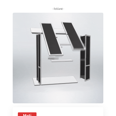
- Reklamë -
Moti