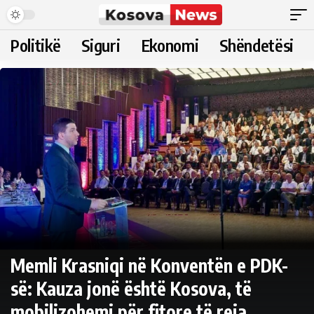
Politikë
Siguri
Ekonomi
Shëndetësi
Memli Krasniqi në Konventën e PDK-
së: Kauza jonë është Kosova, të
mobilizohemi për fitore të reja