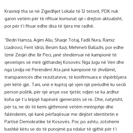
Krasniqi tha se në Zgjedhjet Lokale të 12 tetorit, PDK nuk
garon vetëm për të rifituar komunat që i drejton aktualisht,
por për t’i fituar edhe disa të tjera me radhë.
“Bedri Hamza, Agim Aliu, Shaqir Totaj, Fadil Nura, Ramiz
Lladrovci, Ferit Idrizi, Besim Ilazi, Mehmeti Ballazhi, por edhe
Izmir Zeqiri dhe Ilir Peci, janë shndërruar në kampionë të
qeverisjes së mirë gjithandej Kosovës: Nga Jugu në Veri dhe
nga Lindja në Perëndim! Ata janë kampionë të zhvillimit,
transparencës dhe rezultateve, të konfirmuara e shpërblyera
për këtë gjë. Tani, unë e kuptoj që vjen një periudhë ku secili
person politik, për një arsye ose tjetër, ndjen se ka ardhur
koha që t’u krijojë hapësirë gjeneratës së re. Dhe, natyrisht,
për ta, ne do të kemi gjithmonë vetëm mirënjohje dhe
falënderim, që kanë përfaqësuar me dinjitet identitetin e
Partisë Demokratike të Kosovës. Por, po ashtu, zotohemi
bashkë këtu se do të punojmë pa ndalur të gjithë për t’i