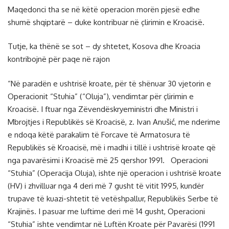
Maqedonci tha se në këtë operacion morën pjesë edhe
shumë shqiptarë – duke kontribuar në çlirimin e Kroacisë.
Tutje, ka thënë se sot – dy shtetet, Kosova dhe Kroacia
kontribojnë për paqe në rajon
“Në paradën e ushtrisë kroate, për të shënuar 30 vjetorin e
Operacionit “Stuhia” (“Oluja”), vendimtar për çlirimin e
Kroacisë. I ftuar nga Zëvendëskryeministri dhe Ministri i
Mbrojtjes i Republikës së Kroacisë, z. Ivan Anušić, me nderime
e ndoqa këtë parakalim të Forcave të Armatosura të
Republikës së Kroacisë, më i madhi i tillë i ushtrisë kroate që
nga pavarësimi i Kroacisë më 25 qershor 1991. Operacioni
“Stuhia” (Operacija Oluja), ishte një operacion i ushtrisë kroate
(HV) i zhvilluar nga 4 deri më 7 gusht të vitit 1995, kundër
trupave të kuazi-shtetit të vetëshpallur, Republikës Serbe të
Krajinës. I pasuar me luftime deri më 14 gusht, Operacioni
“Stuhia” ishte vendimtar në Luftën Kroate për Pavarësi (1991