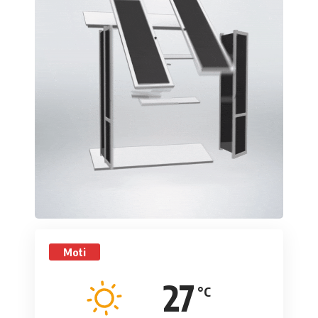
Moti
27
°C