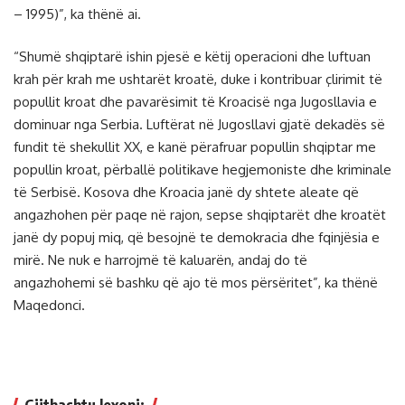
– 1995)”, ka thënë ai.
“Shumë shqiptarë ishin pjesë e këtij operacioni dhe luftuan
krah për krah me ushtarët kroatë, duke i kontribuar çlirimit të
popullit kroat dhe pavarësimit të Kroacisë nga Jugosllavia e
dominuar nga Serbia. Luftërat në Jugosllavi gjatë dekadës së
fundit të shekullit XX, e kanë përafruar popullin shqiptar me
popullin kroat, përballë politikave hegjemoniste dhe kriminale
të Serbisë. Kosova dhe Kroacia janë dy shtete aleate që
angazhohen për paqe në rajon, sepse shqiptarët dhe kroatët
janë dy popuj miq, që besojnë te demokracia dhe fqinjësia e
mirë. Ne nuk e harrojmë të kaluarën, andaj do të
angazhohemi së bashku që ajo të mos përsëritet”, ka thënë
Maqedonci.
Gjithashtu lexoni: