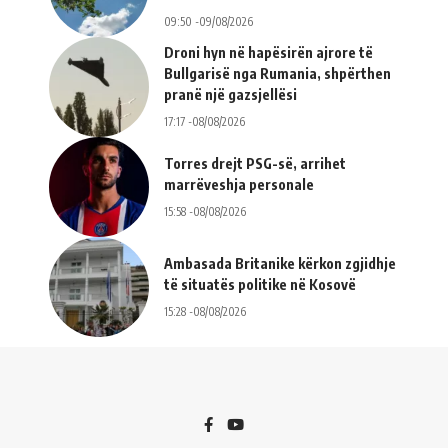
09:50 -09/08/2026
Droni hyn në hapësirën ajrore të
Bullgarisë nga Rumania, shpërthen
pranë një gazsjellësi
17:17 -08/08/2026
Torres drejt PSG-së, arrihet
marrëveshja personale
15:58 -08/08/2026
Ambasada Britanike kërkon zgjidhje
të situatës politike në Kosovë
15:28 -08/08/2026