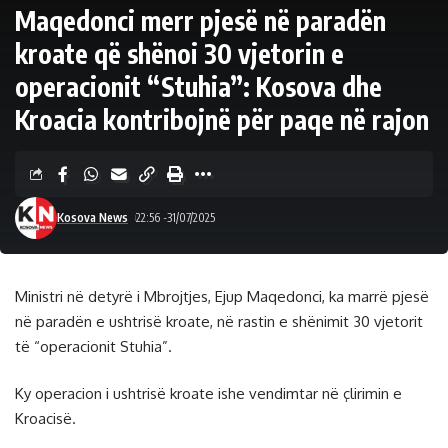
Maqedonci merr pjesë në paradën
kroate që shënoi 30 vjetorin e
operacionit “Stuhia”: Kosova dhe
Kroacia kontribojnë për paqe në rajon
Kosova News
22:56 -31/07/2025
Ministri në detyrë i Mbrojtjes, Ejup Maqedonci, ka marrë pjesë
në paradën e ushtrisë kroate, në rastin e shënimit 30 vjetorit
të “operacionit Stuhia”.
Ky operacion i ushtrisë kroate ishe vendimtar në çlirimin e
Kroacisë.