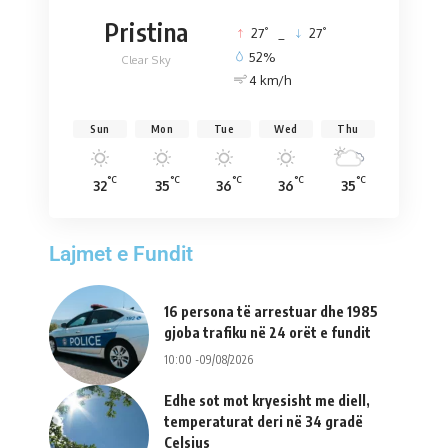
Pristina
°
°
27
_
27
52%
Clear Sky
4 km/h
Sun
Mon
Tue
Wed
Thu
°C
°C
°C
°C
°C
32
35
36
36
35
Lajmet e Fundit
16 persona të arrestuar dhe 1985
gjoba trafiku në 24 orët e fundit
10:00 -09/08/2026
Edhe sot mot kryesisht me diell,
temperaturat deri në 34 gradë
Celsius