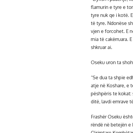
flamurin e tyre e to
tyre nuk qe i kotë. 
të tyre. Ndonëse sh
vjen e forcohet. E n
mia të cakërruara. E
shkruar ai.
Oseku uron ta shoh 
“Se dua ta shpie edhe
atje në Koshare, e t
pëshpëris te kokat:
ditë, lavdi emrave t
Frashër Oseku është
rëndë në betejën e 
Çlirimtare Kombëtare