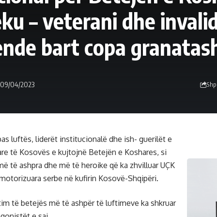
ku – veterani dhe invalid
ende bart copa granatas
 -09/04/2023
Shp
as luftës, liderët institucionalë dhe ish- guerilët e
tare të Kosovës e kujtojnë Betejën e Koshares, si
 më të ashpra dhe më të heroike që ka zhvilluar UÇK
 motorizuara serbe në kufirin Kosovë-Shqipëri.
tim të betejës më të ashpër të luftimeve ka shkruar
gonistët e saj.