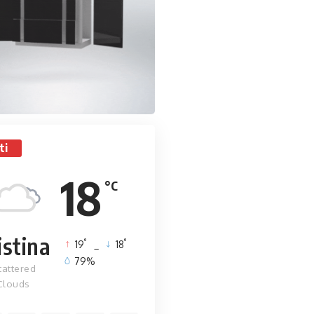
ti
18
°C
istina
°
°
19
_
18
79%
cattered
Clouds