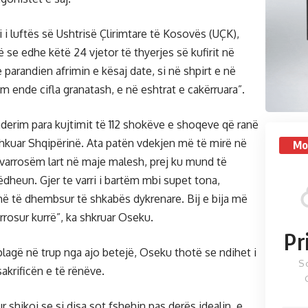
i i luftës së Ushtrisë Çlirimtare të Kosovës (UÇK),
se edhe këtë 24 vjetor të thyerjes së kufirit në
e parandien afrimin e kësaj date, si në shpirt e në
am ende cifla granatash, e në eshtrat e cakërruara”.
erim para kujtimit të 112 shokëve e shoqeve që ranë
shkuar Shqipërinë. Ata patën vdekjen më të mirë në
Mo
 I varrosëm lart në maje malesh, prej ku mund të
dheun. Gjer te varri i bartëm mbi supet tona,
hë të dhembsur të shkabës dykrenare. Bij e bija më
arrosur kurrë”, ka shkruar Oseku.
Pr
agë në trup nga ajo betejë, Oseku thotë se ndihet i
S
akrificën e të rënëve.
r shikoj se si disa sot fshehin pas derës idealin, e