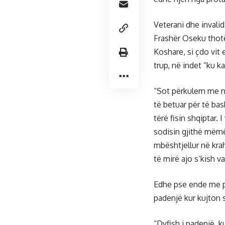
Veterani dhe invalid
Frashër Oseku thotë 
Koshare, si çdo vit 
trup, në indet “ku k
“Sot përkulem me nd
të betuar për të ba
tërë fisin shqiptar.
sodisin gjithë mëmë
mbështjellur në kra
të mirë ajo s’kish v
Edhe pse ende me pl
padenjë kur kujton s
“Dyfish i padenjë, ku