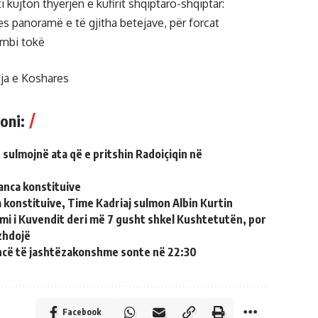
i kujton thyerjen e kufirit shqiptaro-shqiptar:
s panoramë e të gjitha betejave, për forcat
 mbi tokë
eja e Koshares
oni:
 sulmojnë ata që e pritshin Radoiçiqin në
anca konstituive
 konstituive, Time Kadriaj sulmon Albin Kurtin
mi i Kuvendit deri më 7 gusht shkel Kushtetutën, por
zhdojë
ncë të jashtëzakonshme sonte në 22:30
Facebook