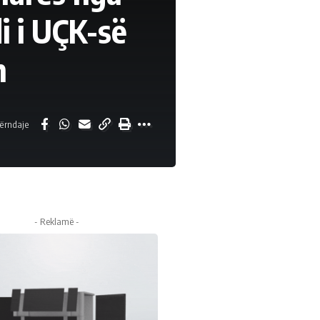
i i UÇK-së
h
ërndaje
- Reklamë -