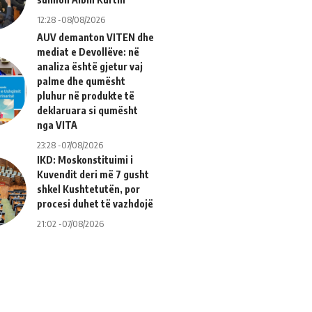
12:28 -08/08/2026
AUV demanton VITEN dhe
mediat e Devollëve: në
analiza është gjetur vaj
palme dhe qumësht
pluhur në produkte të
deklaruara si qumësht
nga VITA
23:28 -07/08/2026
IKD: Moskonstituimi i
Kuvendit deri më 7 gusht
shkel Kushtetutën, por
procesi duhet të vazhdojë
21:02 -07/08/2026