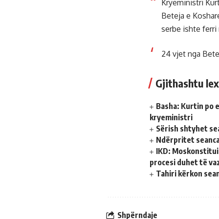
Kryeministri Kurt
Beteja e Koshare
serbe ishte ferri
24 vjet nga Bet
Gjithashtu lex
Basha: Kurtin po e
kryeministri
Sërish shtyhet se
Ndërpritet seanca
IKD: Moskonstitui
procesi duhet të va
Tahiri kërkon sea
Shpërndaje