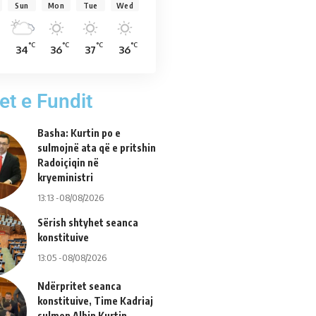
Sun
Mon
Tue
Wed
°C
°C
°C
°C
34
36
37
36
et e Fundit
Basha: Kurtin po e
sulmojnë ata që e pritshin
Radoiçiqin në
kryeministri
13:13 -08/08/2026
Sërish shtyhet seanca
konstituive
13:05 -08/08/2026
Ndërpritet seanca
konstituive, Time Kadriaj
sulmon Albin Kurtin