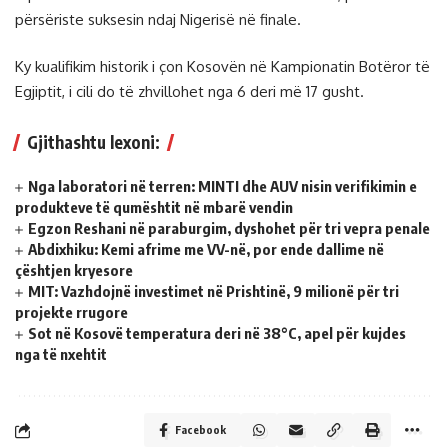
përsëriste suksesin ndaj Nigerisë në finale.
Ky kualifikim historik i çon Kosovën në Kampionatin Botëror të
Egjiptit, i cili do të zhvillohet nga 6 deri më 17 gusht.
Gjithashtu lexoni:
Nga laboratori në terren: MINTI dhe AUV nisin verifikimin e
produkteve të qumështit në mbarë vendin
Egzon Reshani në paraburgim, dyshohet për tri vepra penale
Abdixhiku: Kemi afrime me VV-në, por ende dallime në
çështjen kryesore
MIT: Vazhdojnë investimet në Prishtinë, 9 milionë për tri
projekte rrugore
Sot në Kosovë temperatura deri në 38°C, apel për kujdes
nga të nxehtit
Facebook