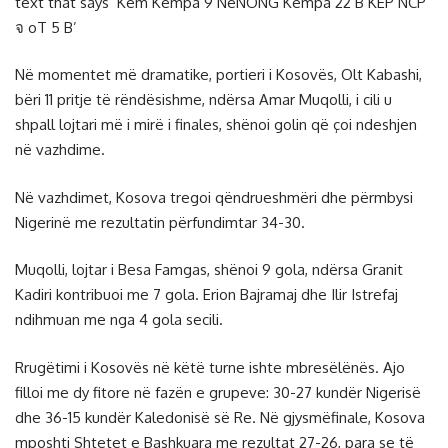
text that says ‘Kem Kempa 9 NeNONG Kempa 22 B KEP NCP
จ oT 5 B’
Në momentet më dramatike, portieri i Kosovës, Olt Kabashi,
bëri 11 pritje të rëndësishme, ndërsa Amar Muqolli, i cili u
shpall lojtari më i mirë i finales, shënoi golin që çoi ndeshjen
në vazhdime.
Në vazhdimet, Kosova tregoi qëndrueshmëri dhe përmbysi
Nigerinë me rezultatin përfundimtar 34-30.
Muqolli, lojtar i Besa Famgas, shënoi 9 gola, ndërsa Granit
Kadiri kontribuoi me 7 gola. Erion Bajramaj dhe Ilir Istrefaj
ndihmuan me nga 4 gola secili.
Rrugëtimi i Kosovës në këtë turne ishte mbresëlënës. Ajo
filloi me dy fitore në fazën e grupeve: 30-27 kundër Nigerisë
dhe 36-15 kundër Kaledonisë së Re. Në gjysmëfinale, Kosova
mposhti Shtetet e Bashkuara me rezultat 27-26, para se të