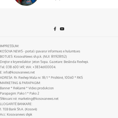
IMPRESSUM:
KOSOVA NEWS - portal i pavarur informues e hulumtues
BOTUES: KosovaNews sh.p.k. (NUI: 811928152)
Drejtor e kryeredaktor: Jeton Sopa. Gazetare: Beslinda Rexhepi.
Tel: 038 600 149, WA: +38346100004.
E:
info@kosovanews.net
ADRESA: Rr. Rexhep Mala nr. 18/1 ° Prishtinë, 10060 ° RKS
MARKETING & PARAPAGIM:
Banner ° Reklamë ° Video produkcion
Parapagim: Pako 1 ° Pako 2
Shkruani në:
marketing@kosovanews.net
LLOGARITË BANKARE:
1. TEB Bank Sh.A. (Kosovë)
Acc: Kosovanews shpk