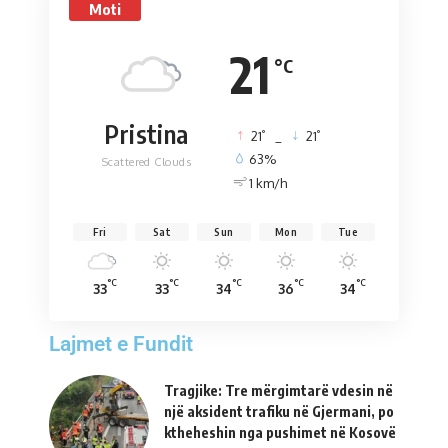
Moti
21
°C
Pristina
°
°
21
_
21
63%
Scattered Clouds
1 km/h
Fri
Sat
Sun
Mon
Tue
°C
°C
°C
°C
°C
33
33
34
36
34
Lajmet e Fundit
Tragjike: Tre mërgimtarë vdesin në
një aksident trafiku në Gjermani, po
ktheheshin nga pushimet në Kosovë