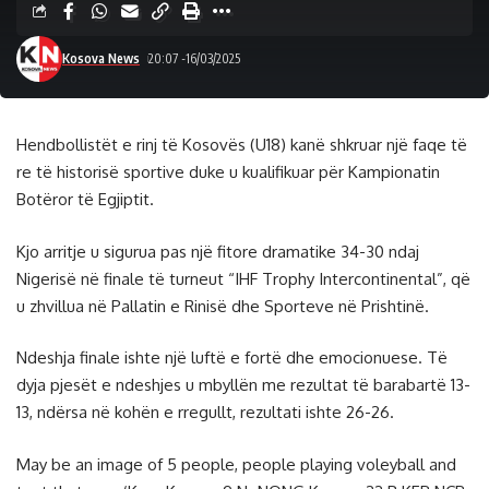
Kosova News
20:07 -16/03/2025
Hendbollistët e rinj të Kosovës (U18) kanë shkruar një faqe të
re të historisë sportive duke u kualifikuar për Kampionatin
Botëror të Egjiptit.
Kjo arritje u sigurua pas një fitore dramatike 34-30 ndaj
Nigerisë në finale të turneut “IHF Trophy Intercontinental”, që
u zhvillua në Pallatin e Rinisë dhe Sporteve në Prishtinë.
Ndeshja finale ishte një luftë e fortë dhe emocionuese. Të
dyja pjesët e ndeshjes u mbyllën me rezultat të barabartë 13-
13, ndërsa në kohën e rregullt, rezultati ishte 26-26.
May be an image of 5 people, people playing voleyball and