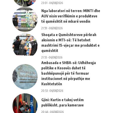
23:01 -06/08/2026
Nga laboratori në terren: MINTI dhe
AUV nisin verifikimin e produkteve
të qumështit në mbarë vendin
21:59 -06/08/2026
Shoqata e Qumështoreve përkrah
aksionin e MTI-së: Të hetohet
mashtrimi 15-vjeçar me produktet e
qumështit
21:55 -06/08/2026
Ambasada e SHBA-së: Udhëheqja
politike e Kosovës duhet të
bashkëpunojë për të formuar
institucionet në përputhje me
Kushtetutën
20:53 -06/08/2026
Gjini: Kurtin e takoj vetëm
publikisht, para kamerave
20:46 -06/08/2026