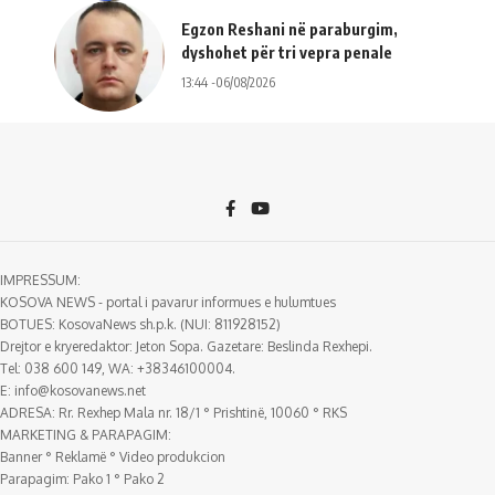
Egzon Reshani në paraburgim,
dyshohet për tri vepra penale
13:44 -06/08/2026
IMPRESSUM:
KOSOVA NEWS - portal i pavarur informues e hulumtues
BOTUES: KosovaNews sh.p.k. (NUI: 811928152)
Drejtor e kryeredaktor: Jeton Sopa. Gazetare: Beslinda Rexhepi.
Tel: 038 600 149, WA: +38346100004.
E:
info@kosovanews.net
ADRESA: Rr. Rexhep Mala nr. 18/1 ° Prishtinë, 10060 ° RKS
MARKETING & PARAPAGIM:
Banner ° Reklamë ° Video produkcion
Parapagim: Pako 1 ° Pako 2