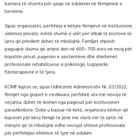
barriera të shumta për qasje në edukimin në fëmijërinë e
hershme.
Sipas organizatës, përfshirja e këtyre fëmijëve në institucione,
sidomos private, është shumë e ulët për shkak të kostove të
larta që prindërit duhet të mbulojnë. Familjet shpesh
paguajnë shuma që arrijnë deri në 600–700 euro në muaj për
kopshtin privat, pagesën e asistentëve dhe shërbimet
profesionale rehabilituese si psikologë, logopedë,
fizioterapeutë e të tjera.
KOMF kujton se, sipas Udhëzimit Administrativ Nr. 03/2022,
fëmijët nga grupet e rrezikuara, përfshirë ata me nevoja të
veçanta, duhet të lirohen nga pagesat për institucionet
parashkollore. Duke u bazuar në këtë, organizata kërkon që
kuponët për këta fëmijë të jenë me vlerë më të lartë, në
mënyrë që të mbulojnë edhe nevojat shtesë profesionale
për përfshirjen efektive të tyre në edukim.