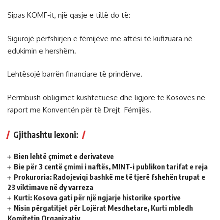
Sipas KOMF-it, një qasje e tillë do të:
Sigurojë përfshirjen e fëmijëve me aftësi të kufizuara në
edukimin e hershëm.
Lehtësojë barrën financiare të prindërve.
Përmbush obligimet kushtetuese dhe ligjore të Kosovës në
raport me Konventën për të Drejt Fëmijës.
Gjithashtu lexoni:
Bien lehtë çmimet e derivateve
Bie për 3 centë çmimi i naftës, MINT-i publikon tarifat e reja
Prokuroria: Radojeviqi bashkë me të tjerë fshehën trupat e
23 viktimave në dy varreza
Kurti: Kosova gati për një ngjarje historike sportive
Nisin përgatitjet për Lojërat Mesdhetare, Kurti mbledh
Komitetin Organizativ