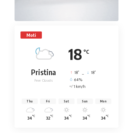
Moti
18
°C
Pristina
°
°
18
_
18
64%
Few Clouds
1 km/h
Thu
Fri
Sat
Sun
Mon
°C
°C
°C
°C
°C
34
32
34
34
34