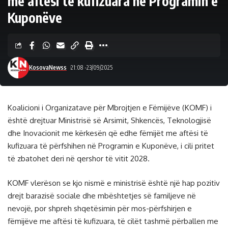
me aftësi të kufizuara në Programin e
Kuponëve
KosovaNewss
21:08 -23/09/2025
Koalicioni i Organizatave për Mbrojtjen e Fëmijëve (KOMF) i
është drejtuar Ministrisë së Arsimit, Shkencës, Teknologjisë
dhe Inovacionit me kërkesën që edhe fëmijët me aftësi të
kufizuara të përfshihen në Programin e Kuponëve, i cili pritet
të zbatohet deri në qershor të vitit 2028.
KOMF vlerëson se kjo nismë e ministrisë është një hap pozitiv
drejt barazisë sociale dhe mbështetjes së familjeve në
nevojë, por shpreh shqetësimin për mos-përfshirjen e
fëmijëve me aftësi të kufizuara, të cilët tashmë përballen me