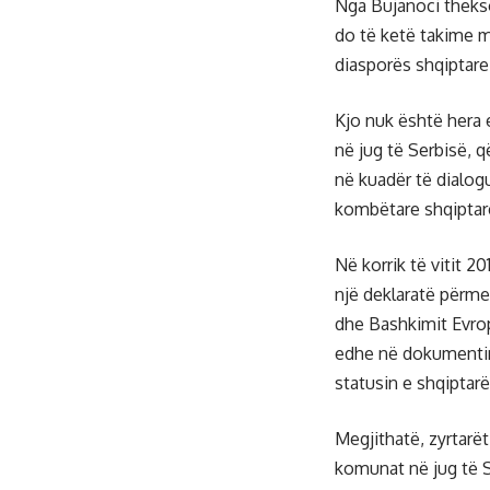
Nga Bujanoci theks
do të ketë takime 
diasporës shqiptare
Kjo nuk është hera 
në jug të Serbisë, 
në kuadër të dialog
kombëtare shqiptare
Në korrik të vitit 2
një deklaratë përme
dhe Bashkimit Evrop
edhe në dokumentin
statusin e shqiptar
Megjithatë, zyrtarë
komunat në jug të S