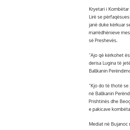
Kryetari i Kombëtar
Lirë se përfaqësuesi
janë duke kërkuar s
marrëdhënieve mes 
së Preshevës.
“Ajo që kërkohet ë
derisa Lugina të je
Ballkanin Perëndimo
“Kjo do të thotë se
në Ballkanin Perën
Prishtinës dhe Beog
e pakicave kombëta
Mediat në Bujanoc r