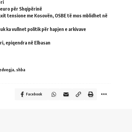
ri
 euro për Shqipërinë
nxit tensione me Kosovën, OSBE të mos mblidhet në
uk ka vullnet politik për hapjen e arkivave
i, epiqendra në Elbasan
edvegja
,
shba
Facebook