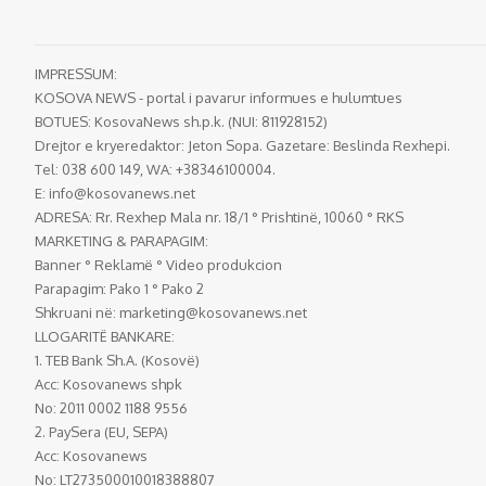
IMPRESSUM:
KOSOVA NEWS - portal i pavarur informues e hulumtues
BOTUES: KosovaNews sh.p.k. (NUI: 811928152)
Drejtor e kryeredaktor: Jeton Sopa. Gazetare: Beslinda Rexhepi.
Tel: 038 600 149, WA: +38346100004.
E:
info@kosovanews.net
ADRESA: Rr. Rexhep Mala nr. 18/1 ° Prishtinë, 10060 ° RKS
MARKETING & PARAPAGIM:
Banner ° Reklamë ° Video produkcion
Parapagim: Pako 1 ° Pako 2
Shkruani në:
marketing@kosovanews.net
LLOGARITË BANKARE:
1. TEB Bank Sh.A. (Kosovë)
Acc: Kosovanews shpk
No: 2011 0002 1188 9556
2. PaySera (EU, SEPA)
Acc: Kosovanews
No: LT273500010018388807