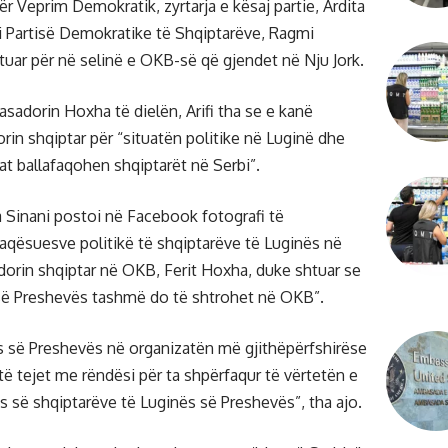
 për Veprim Demokratik, zyrtarja e kësaj partie, Ardita
i i Partisë Demokratike të Shqiptarëve, Ragmi
uar për në selinë e OKB-së që gjendet në Nju Jork.
sadorin Hoxha të dielën, Arifi tha se e kanë
in shqiptar për “situatën politike në Luginë dhe
at ballafaqohen shqiptarët në Serbi”.
a Sinani postoi në Facebook fotografi të
faqësuesve politikë të shqiptarëve të Luginës në
orin shqiptar në OKB, Ferit Hoxha, duke shtuar se
 së Preshevës tashmë do të shtrohet në OKB”.
ës së Preshevës në organizatën më gjithëpërfshirëse
 tejet me rëndësi për ta shpërfaqur të vërtetën e
s së shqiptarëve të Luginës së Preshevës”, tha ajo.