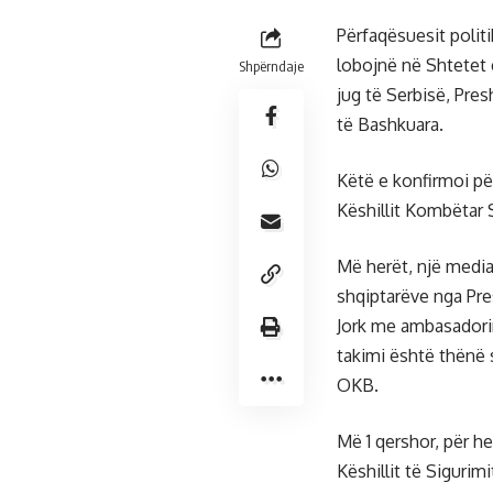
Përfaqësuesit polit
lobojnë në Shtetet
Shpërndaje
jug të Serbisë, Pr
të Bashkuara.
Këtë e konfirmoi për
Këshillit Kombëtar 
Më herët, një media
shqiptarëve nga Pre
Jork me ambasadorin
takimi është thënë 
OKB.
Më 1 qershor, për h
Këshillit të Sigurim