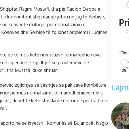
 Shqiptar, Ragmi Mustafi, tha për Radion Evropa e
t e komunitetit shqiptar që jeton në jug të Serbisë,
Pr
e në kuadër të dialogut për normalizimin e
O
Kosovës dhe Serbisë të zgjidhet problemi i Luginës
Thu
shtë që të mos ketë normalizim të marrëdhënieve
të në agjendën e zgjidhjes së problemeve në
°C
r”, tha Mustafi, duke shtuar:
25
 përveç zgjidhjes së çështjes së pakicave kombëtare
Lajm
dimor përmes normalizimit të marrëdhënieve midis
radit, duhet të ketë standarde uniforme për trajtimin
re”.
aportojnë se kryetari i Komunës së Bujanocit, Nagip