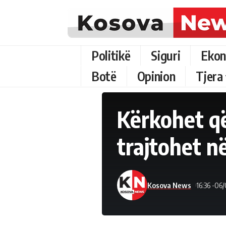
Politikë
Siguri
Ekon
Botë
Opinion
Tjera
Kërkohet që
trajtohet 
Kosova News
16:36 -06