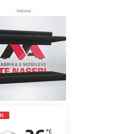
- Reklamë -
ti
°C