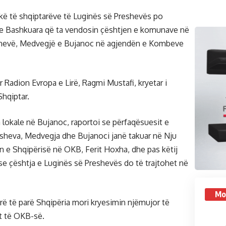
ikë të shqiptarëve të Luginës së Preshevës po
 e Bashkuara që ta vendosin çështjen e komunave në
eshevë, Medvegjë e Bujanoc në agjendën e Kombeve
 Radion Evropa e Lirë, Ragmi Mustafi, kryetar i
Shqiptar.
 lokale në Bujanoc, raportoi se përfaqësuesit e
sheva, Medvegja dhe Bujanoci janë takuar në Nju
 e Shqipërisë në OKB, Ferit Hoxha, dhe pas këtij
se çështja e Luginës së Preshevës do të trajtohet në
Mo
erë të parë Shqipëria mori kryesimin njëmujor të
it të OKB-së.