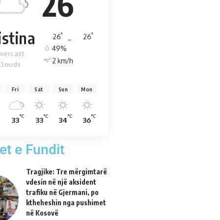
26
istina
°
°
26
_
26
49%
vercast
2 km/h
Clouds
Fri
Sat
Sun
Mon
°C
°C
°C
°C
33
33
34
36
et e Fundit
Tragjike: Tre mërgimtarë
vdesin në një aksident
trafiku në Gjermani, po
ktheheshin nga pushimet
në Kosovë