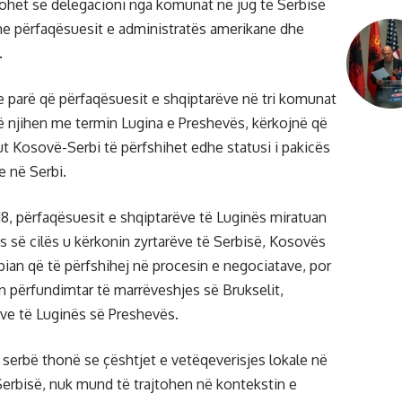
ohet se delegacioni nga komunat në jug të Serbisë
me përfaqësuesit e administratës amerikane dhe
.
e parë që përfaqësuesit e shqiptarëve në tri komunat
që njihen me termin Lugina e Preshevës, kërkojnë që
ut Kosovë-Serbi të përfshihet edhe statusi i pakicës
 në Serbi.
018, përfaqësuesit e shqiptarëve të Luginës miratuan
s së cilës u kërkonin zyrtarëve të Serbisë, Kosovës
ian që të përfshihej në procesin e negociatave, por
 përfundimtar të marrëveshjes së Brukselit,
ëve të Luginës së Preshevës.
t serbë thonë se çështjet e vetëqeverisjes lokale në
erbisë, nuk mund të trajtohen në kontekstin e