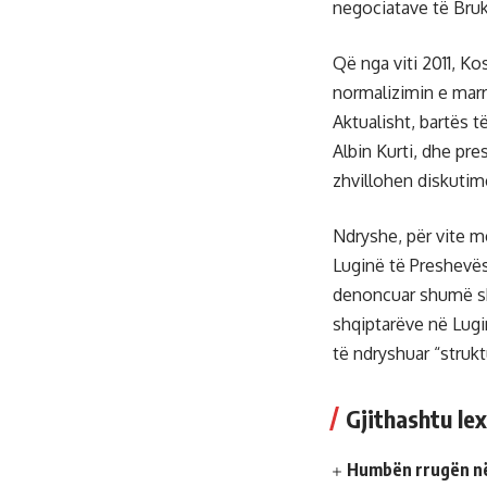
negociatave të Bruk
Që nga viti 2011, Ko
normalizimin e mar
Aktualisht, bartës t
Albin Kurti, dhe pre
zhvillohen diskutim
Ndryshe, për vite m
Luginë të Preshevës
denoncuar shumë shke
shqiptarëve në Lugi
të ndryshuar “struk
Gjithashtu lex
Humbën rrugën në 