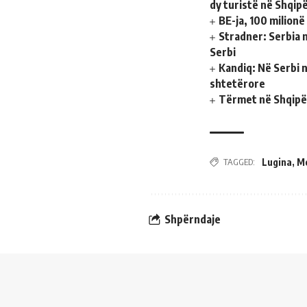
dy turistë në Shqipë
BE-ja, 100 milionë
Stradner: Serbia 
Serbi
Kandiq: Në Serbi n
shtetërore
Tërmet në Shqipër
TAGGED:
Lugina
,
M
Shpërndaje