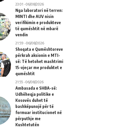
23:01 -06/08/2026
Nga laboratori në terren:
MINTI dhe AUV nisin
verifikimin e produkteve
të qumështit në mbarë
vendin
21:59 -06/08/2026
Shoqata e Qumështoreve
përkrah aksionin e MTI-
së: Të hetohet mashtrimi
15-vjeçar me produktet e
qumështit
21:55 -06/08/2026
Ambasada e SHBA-së:
Udhëheqja politike e
Kosovës duhet të
bashkëpunojë për të
formuar institucionet në
përputhje me
Kushtetutën