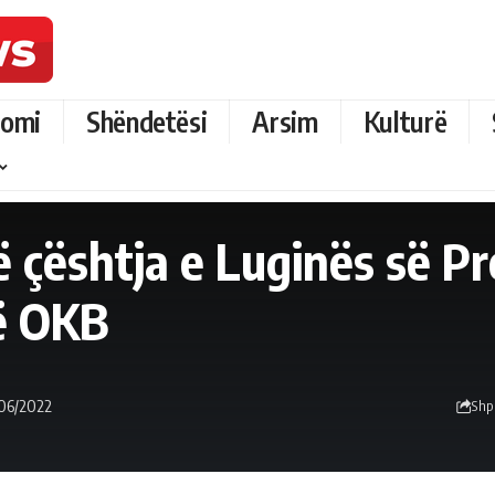
omi
Shëndetësi
Arsim
Kulturë
 çështja e Luginës së P
në OKB
/06/2022
Shp