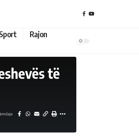
Sport
Rajon
reshevës të
ërndaje