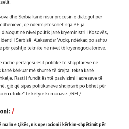
selit.
sova dhe Serbia kanë nisur procesin e dialogut për
rëdhënieve, që ndërmjetësohet nga BE-ja.
ë dialogut në nivel politik janë kryeministri i Kosovës,
sidenti i Serbisë, Aleksandar Vuçiq, ndërkaq po ashtu
e për çështje teknike në nivel të kryenegociatorëve.
e radhë përfaqësuesit politikë të shqiptarëve në
 kanë kërkuar më shumë të drejta, teksa kanë
lje. Rasti i fundit është pasivizimi i adresave të
në, gjë që sipas politikanëve shqiptarë po bëhet për
turën etnike” të këtyre komunave. /REL/
oni:
malin e Çikës, nis operacioni i kërkim-shpëtimit për