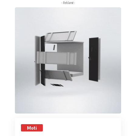
- Reklamë -
Moti