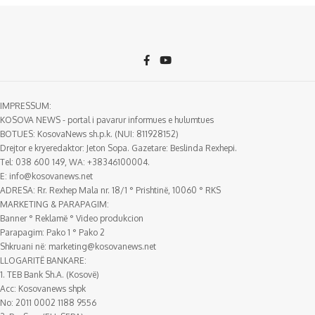
IMPRESSUM:
KOSOVA NEWS - portal i pavarur informues e hulumtues
BOTUES: KosovaNews sh.p.k. (NUI: 811928152)
Drejtor e kryeredaktor: Jeton Sopa. Gazetare: Beslinda Rexhepi.
Tel: 038 600 149, WA: +38346100004.
E:
info@kosovanews.net
ADRESA: Rr. Rexhep Mala nr. 18/1 ° Prishtinë, 10060 ° RKS
MARKETING & PARAPAGIM:
Banner ° Reklamë ° Video produkcion
Parapagim: Pako 1 ° Pako 2
Shkruani në:
marketing@kosovanews.net
LLOGARITË BANKARE:
1. TEB Bank Sh.A. (Kosovë)
Acc: Kosovanews shpk
No: 2011 0002 1188 9556