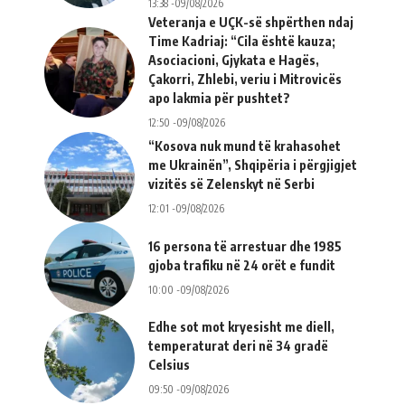
13:38 -09/08/2026
Veteranja e UÇK-së shpërthen ndaj
Time Kadriaj: “Cila është kauza;
Asociacioni, Gjykata e Hagës,
Çakorri, Zhlebi, veriu i Mitrovicës
apo lakmia për pushtet?
12:50 -09/08/2026
“Kosova nuk mund të krahasohet
me Ukrainën”, Shqipëria i përgjigjet
vizitës së Zelenskyt në Serbi
12:01 -09/08/2026
16 persona të arrestuar dhe 1985
gjoba trafiku në 24 orët e fundit
10:00 -09/08/2026
Edhe sot mot kryesisht me diell,
temperaturat deri në 34 gradë
Celsius
09:50 -09/08/2026