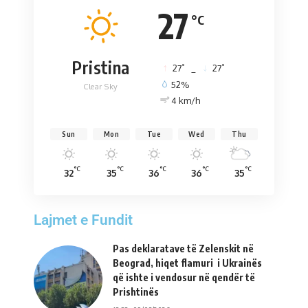
27
°C
Pristina
°
°
27
_
27
52%
Clear Sky
4 km/h
Sun
Mon
Tue
Wed
Thu
°C
°C
°C
°C
°C
32
35
36
36
35
Lajmet e Fundit
Pas deklaratave të Zelenskit në
Beograd, hiqet flamuri i Ukrainës
që ishte i vendosur në qendër të
Prishtinës