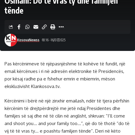
Osmani: Do të vras ty dhe familjen
tënde
KosovaNewss
18:16 -16/07/2025
Pas kërcënimeve të njëpasnjëshme të kohëve të fundit, një
email kërcënues i ri në adresën elektronike të Presidencës,
por kësaj radhe pa e fshehur emrin e mbiemrin, mëson
ekskluzivisht Klankosova.tv.
Kërcënimi i bërë në një zinxhir emailash, ndër të tjera përfshin
kërcënim të drejtpërdrejtë me jetë ndaj Presidentes dhe
familjes së saj dhe në të cilin në anglisht, shkruan: “I’ll come
and shoot you… and your family too…”, që do të thotë “do të
vij të të vras ty… e poashtu familjen tënde”. Deri në këto