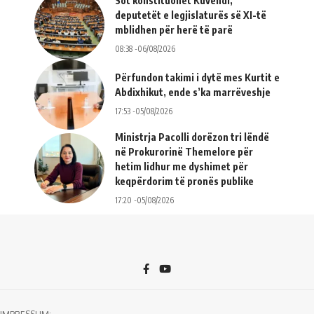
Sot konstituohet Kuvendi,
deputetët e legjislaturës së XI-të
mblidhen për herë të parë
08:38 -06/08/2026
Përfundon takimi i dytë mes Kurtit e
Abdixhikut, ende s’ka marrëveshje
17:53 -05/08/2026
Ministrja Pacolli dorëzon tri lëndë
në Prokurorinë Themelore për
hetim lidhur me dyshimet për
keqpërdorim të pronës publike
17:20 -05/08/2026