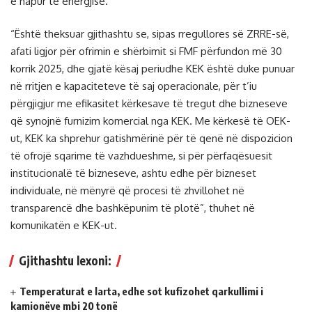
e hapur të energjisë.
“Është theksuar gjithashtu se, sipas rregullores së ZRRE-së,
afati ligjor për ofrimin e shërbimit si FMF përfundon më 30
korrik 2025, dhe gjatë kësaj periudhe KEK është duke punuar
në rritjen e kapaciteteve të saj operacionale, për t’iu
përgjigjur me efikasitet kërkesave të tregut dhe bizneseve
që synojnë furnizim komercial nga KEK. Me kërkesë të OEK-
ut, KEK ka shprehur gatishmërinë për të qenë në dispozicion
të ofrojë sqarime të vazhdueshme, si për përfaqësuesit
institucionalë të bizneseve, ashtu edhe për bizneset
individuale, në mënyrë që procesi të zhvillohet në
transparencë dhe bashkëpunim të plotë”, thuhet në
komunikatën e KEK-ut.
Gjithashtu lexoni:
Temperaturat e larta, edhe sot kufizohet qarkullimi i
kamionëve mbi 20 tonë