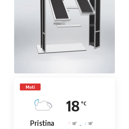
Moti
18
°C
Pristina
°
°
18
_
18