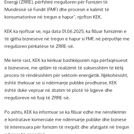
Energji (ZRRE), përfshirë rregulloren për Furnizim të
Mundësisë së Fundit (FMF) dhe procesin e kalimit të
konsumatorëve në tregun e hapur”, njofton KEK.
KEK ka njoftuar se, nga data 01.06.2025, ka filluar furnizimin e
të gjitha bizneseve në tregun e hapur si FMF, në përputhje me
rregulloren përkatëse të ZRRE-së.
Me këtë rast, KEK ka kërkuar bashkëpunim nga përfaqësuesit
e bizneseve, me qëllim të realizimit të suksesshëm të këtij
procesi të rëndësishëm për sektorin energjetik. Njëkohësisht,
është theksuar se si ndërmarrje publike prodhuese, KEK
është duke vepruar në zbatim të plotë të ligjeve dhe
rregulloreve në fuqi të ZRRE-së.
Po ashtu, KEK ka informuar se ka filluar edhe me nënshkrimin
e kontratave komerciale me ndërmarrje publike dhe biznese
të interesuara për furnizim të rregullt dhe afatgjatë në tregun