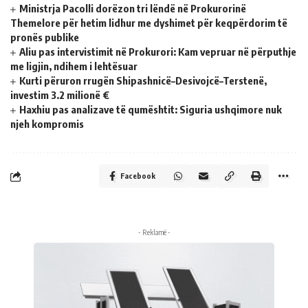
Ministrja Pacolli dorëzon tri lëndë në Prokurorinë
Themelore për hetim lidhur me dyshimet për keqpërdorim të
pronës publike
Aliu pas intervistimit në Prokurori: Kam vepruar në përputhje
me ligjin, ndihem i lehtësuar
Kurti përuron rrugën Shipashnicë–Desivojcë–Terstenë,
investim 3.2 milionë €
Haxhiu pas analizave të qumështit: Siguria ushqimore nuk
njeh kompromis
Facebook
- Reklamë -