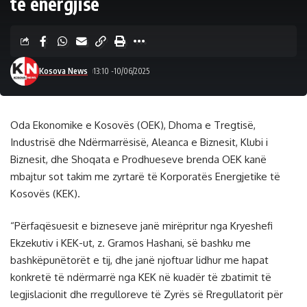
të energjisë
Kosova News
13:10 -10/06/2025
Oda Ekonomike e Kosovës (OEK), Dhoma e Tregtisë,
Industrisë dhe Ndërmarrësisë, Aleanca e Biznesit, Klubi i
Biznesit, dhe Shoqata e Prodhueseve brenda OEK kanë
mbajtur sot takim me zyrtarë të Korporatës Energjetike të
Kosovës (KEK).
“Përfaqësuesit e bizneseve janë mirëpritur nga Kryeshefi
Ekzekutiv i KEK-ut, z. Gramos Hashani, së bashku me
bashkëpunëtorët e tij, dhe janë njoftuar lidhur me hapat
konkretë të ndërmarrë nga KEK në kuadër të zbatimit të
legjislacionit dhe rregulloreve të Zyrës së Rregullatorit për