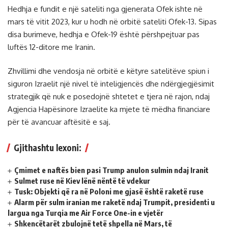
Hedhja e fundit e një sateliti nga gjenerata Ofek ishte në
mars të vitit 2023, kur u hodh në orbitë sateliti Ofek-13. Sipas
disa burimeve, hedhja e Ofek-19 është përshpejtuar pas
luftës 12-ditore me Iranin.
Zhvillimi dhe vendosja në orbitë e këtyre satelitëve spiun i
siguron Izraelit një nivel të inteligjencës dhe ndërgjegjësimit
strategjik që nuk e posedojnë shtetet e tjera në rajon, ndaj
Agjencia Hapësinore Izraelite ka mjete të mëdha financiare
për të avancuar aftësitë e saj.
Gjithashtu lexoni:
Çmimet e naftës bien pasi Trump anulon sulmin ndaj Iranit
Sulmet ruse në Kiev lënë nëntë të vdekur
Tusk: Objekti që ra në Poloni me gjasë është raketë ruse
Alarm për sulm iranian me raketë ndaj Trumpit, presidenti u
largua nga Turqia me Air Force One-in e vjetër
Shkencëtarët zbulojnë tetë shpella në Mars, të