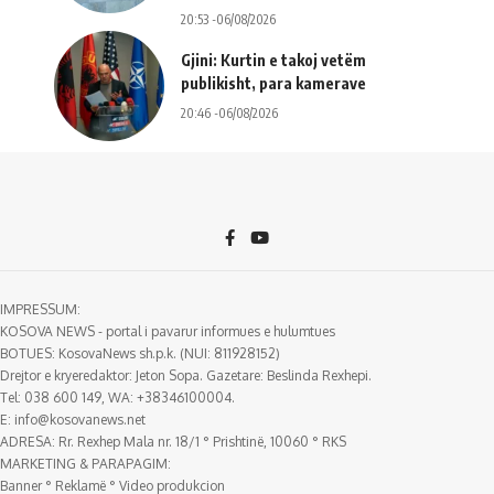
20:53 -06/08/2026
Gjini: Kurtin e takoj vetëm
publikisht, para kamerave
20:46 -06/08/2026
IMPRESSUM:
KOSOVA NEWS - portal i pavarur informues e hulumtues
BOTUES: KosovaNews sh.p.k. (NUI: 811928152)
Drejtor e kryeredaktor: Jeton Sopa. Gazetare: Beslinda Rexhepi.
Tel: 038 600 149, WA: +38346100004.
E:
info@kosovanews.net
ADRESA: Rr. Rexhep Mala nr. 18/1 ° Prishtinë, 10060 ° RKS
MARKETING & PARAPAGIM:
Banner ° Reklamë ° Video produkcion