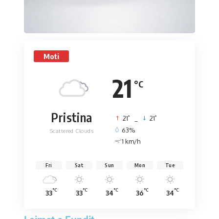
Moti
21
°C
Pristina
°
°
21
_
21
63%
Scattered Clouds
1 km/h
Fri
Sat
Sun
Mon
Tue
°C
°C
°C
°C
°C
33
33
34
36
34