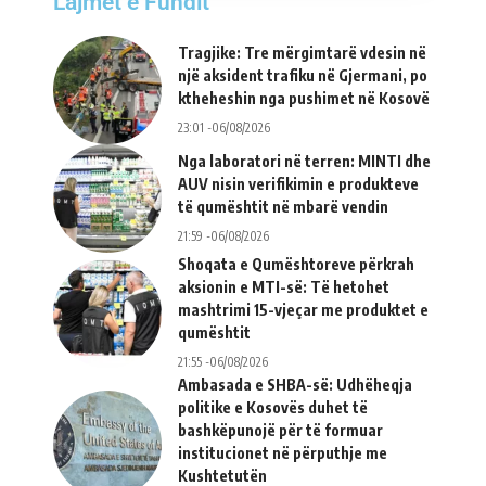
Lajmet e Fundit
Tragjike: Tre mërgimtarë vdesin në
një aksident trafiku në Gjermani, po
ktheheshin nga pushimet në Kosovë
23:01 -06/08/2026
Nga laboratori në terren: MINTI dhe
AUV nisin verifikimin e produkteve
të qumështit në mbarë vendin
21:59 -06/08/2026
Shoqata e Qumështoreve përkrah
aksionin e MTI-së: Të hetohet
mashtrimi 15-vjeçar me produktet e
qumështit
21:55 -06/08/2026
Ambasada e SHBA-së: Udhëheqja
politike e Kosovës duhet të
bashkëpunojë për të formuar
institucionet në përputhje me
Kushtetutën