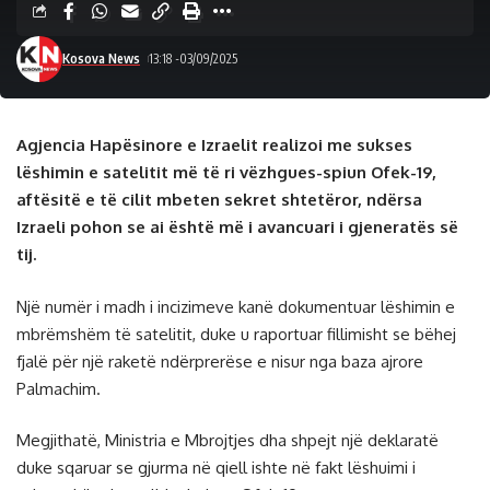
Kosova News
13:18 -03/09/2025
Agjencia Hapësinore e Izraelit realizoi me sukses
lëshimin e satelitit më të ri vëzhgues-spiun Ofek-19,
aftësitë e të cilit mbeten sekret shtetëror, ndërsa
Izraeli pohon se ai është më i avancuari i gjeneratës së
tij.
Një numër i madh i incizimeve kanë dokumentuar lëshimin e
mbrëmshëm të satelitit, duke u raportuar fillimisht se bëhej
fjalë për një raketë ndërprerëse e nisur nga baza ajrore
Palmachim.
Megjithatë, Ministria e Mbrojtjes dha shpejt një deklaratë
duke sqaruar se gjurma në qiell ishte në fakt lëshuimi i