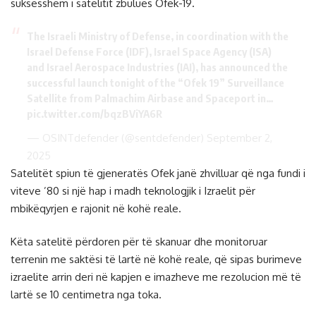
suksesshëm i satelitit zbulues Ofek-19.
The Israeli Ministry of Defense, in coordination with the
Israel Defense Force (IDF), Israel Space Agency (ISA)
and Israel Aerospace Industries (IAI), has announced the
successful launch tonight of the “Ofek 19” Surveillance
Satellite from Palmachim Airbase and Spaceport in…
pic.twitter.com/bqzBViYA6R
— OSINTdefender (@sentdefender)
September 2,
2025
Satelitët spiun të gjeneratës Ofek janë zhvilluar që nga fundi i
viteve ’80 si një hap i madh teknologjik i Izraelit për
mbikëqyrjen e rajonit në kohë reale.
Këta satelitë përdoren për të skanuar dhe monitoruar
terrenin me saktësi të lartë në kohë reale, që sipas burimeve
izraelite arrin deri në kapjen e imazheve me rezolucion më të
lartë se 10 centimetra nga toka.