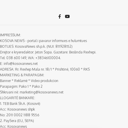
IMPRESSUM:
KOSOVA NEWS - portal i pavarur informues e hulumtues
BOTUES: KosovaNews sh.p.k. (NUI: 811928152)
Drejtor e kryeredaktor: Jeton Sopa. Gazetare: Beslinda Rexhepi.
Tel: 038 600 149, WA: +38346100004.
E:
info@kosovanews.net
ADRESA: Rr. Rexhep Mala nr. 18/1 ° Prishtinë, 10060 ° RKS
MARKETING & PARAPAGIM:
Banner ° Reklamë ° Video produkcion
Parapagim: Pako 1 ° Pako 2
Shkruani në:
marketing@kosovanews.net
LLOGARITË BANKARE:
1. TEB Bank Sh.A. (Kosovë)
Acc: Kosovanews shpk
No: 2011 0002 1188 9556
2. PaySera (EU, SEPA)
Acc: Kosovanews