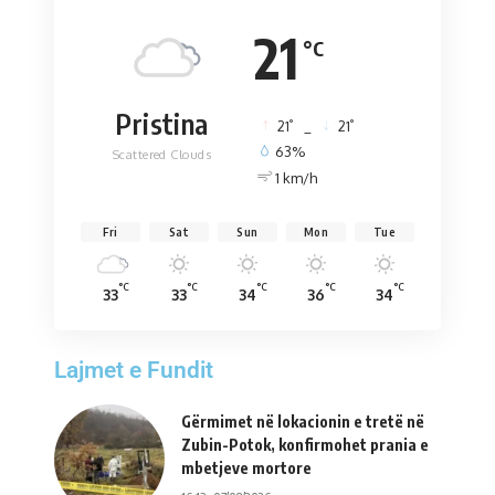
21
°C
Pristina
°
°
21
_
21
63%
Scattered Clouds
1 km/h
Fri
Sat
Sun
Mon
Tue
°C
°C
°C
°C
°C
33
33
34
36
34
Lajmet e Fundit
Gërmimet në lokacionin e tretë në
Zubin-Potok, konfirmohet prania e
mbetjeve mortore