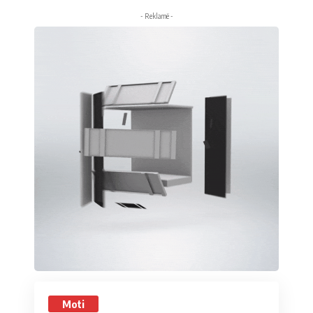
- Reklamë -
Moti