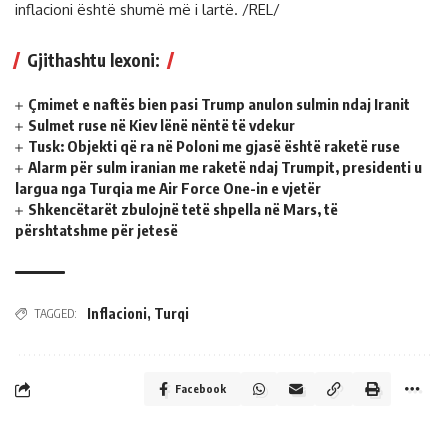
inflacioni është shumë më i lartë. /REL/
Gjithashtu lexoni:
Çmimet e naftës bien pasi Trump anulon sulmin ndaj Iranit
Sulmet ruse në Kiev lënë nëntë të vdekur
Tusk: Objekti që ra në Poloni me gjasë është raketë ruse
Alarm për sulm iranian me raketë ndaj Trumpit, presidenti u
largua nga Turqia me Air Force One-in e vjetër
Shkencëtarët zbulojnë tetë shpella në Mars, të
përshtatshme për jetesë
Inflacioni
,
Turqi
TAGGED:
Facebook