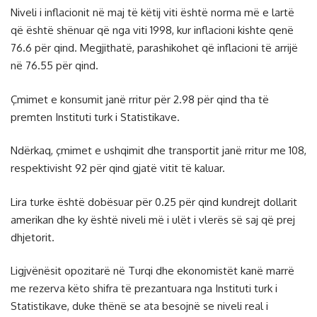
Niveli i inflacionit në maj të këtij viti është norma më e lartë
që është shënuar që nga viti 1998, kur inflacioni kishte qenë
76.6 për qind. Megjithatë, parashikohet që inflacioni të arrijë
në 76.55 për qind.
Çmimet e konsumit janë rritur për 2.98 për qind tha të
premten Instituti turk i Statistikave.
Ndërkaq, çmimet e ushqimit dhe transportit janë rritur me 108,
respektivisht 92 për qind gjatë vitit të kaluar.
Lira turke është dobësuar për 0.25 për qind kundrejt dollarit
amerikan dhe ky është niveli më i ulët i vlerës së saj që prej
dhjetorit.
Ligjvënësit opozitarë në Turqi dhe ekonomistët kanë marrë
me rezerva këto shifra të prezantuara nga Instituti turk i
Statistikave, duke thënë se ata besojnë se niveli real i