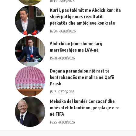
16:13 -07/08/2026
Kurti, pas takimit me Abdixhikun: Ka
shpërputhje mes rezultatit
përkatës dhe ambicieve konkrete
16:04 -07/08/2026
Abdixhiku: Jemi shumë larg
marrëveshjes me LVV-në
15:48 -07/08/2026
Dogana parandalon një rast të
kontrabandës me mallra në Qafë
Prush
15:15 -07/08/2026
Meksika del kundër Concacaf dhe
mbështet Infantinon, përplasje e re
në FIFA
14:25 -07/08/2026