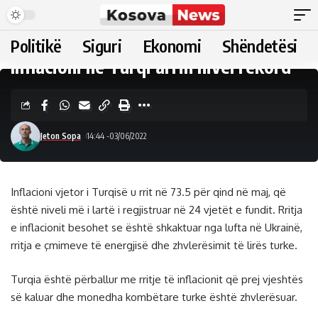
Politikë
Siguri
Ekonomi
Shëndetësi
Inflacioni në Turqi arrin nivel rekord
Jeton Sopa
14:44 -03/06/2022
Inflacioni vjetor i Turqisë u rrit në 73.5 për qind në maj, që
është niveli më i lartë i regjistruar në 24 vjetët e fundit. Rritja
e inflacionit besohet se është shkaktuar nga lufta në Ukrainë,
rritja e çmimeve të energjisë dhe zhvlerësimit të lirës turke.
Turqia është përballur me rritje të inflacionit që prej vjeshtës
së kaluar dhe monedha kombëtare turke është zhvlerësuar.