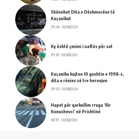
Shënohet Dita e Dëshmorëve të
Kaçanikut
09:46 -10/08/2026
Ky është çmimi i naftës për sot
09:28 -10/08/2026
Kaçaniku kujton 10 gushtin e 1998-s,
dita e rënies së tre heronjve
09:03 -10/08/2026
Hapet për qarkullim rruga ‘Ilir
Konushevci’ në Prishtinë
08:59 -10/08/2026