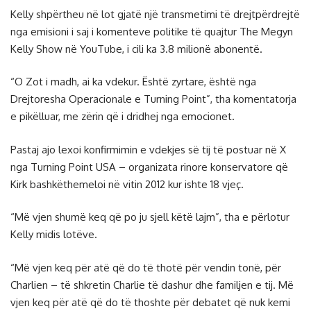
Kelly shpërtheu në lot gjatë një transmetimi të drejtpërdrejtë
nga emisioni i saj i komenteve politike të quajtur The Megyn
Kelly Show në YouTube, i cili ka 3.8 milionë abonentë.
“O Zot i madh, ai ka vdekur. Është zyrtare, është nga
Drejtoresha Operacionale e Turning Point”, tha komentatorja
e pikëlluar, me zërin që i dridhej nga emocionet.
Pastaj ajo lexoi konfirmimin e vdekjes së tij të postuar në X
nga Turning Point USA – organizata rinore konservatore që
Kirk bashkëthemeloi në vitin 2012 kur ishte 18 vjeç.
“Më vjen shumë keq që po ju sjell këtë lajm”, tha e përlotur
Kelly midis lotëve.
“Më vjen keq për atë që do të thotë për vendin tonë, për
Charlien – të shkretin Charlie të dashur dhe familjen e tij. Më
vjen keq për atë që do të thoshte për debatet që nuk kemi