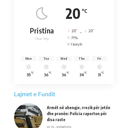
20
°C
Pristina
°
°
20
_
20
71%
Clear Sky
1 km/h
Mon
Tue
Wed
Thu
Fri
°C
°C
°C
°C
°C
35
36
36
34
31
Lajmet e Fundit
Armët në ahengje, rrezik për jetën
dhe pronën: Policia raporton për
disa raste
10:20 -10/08/2026