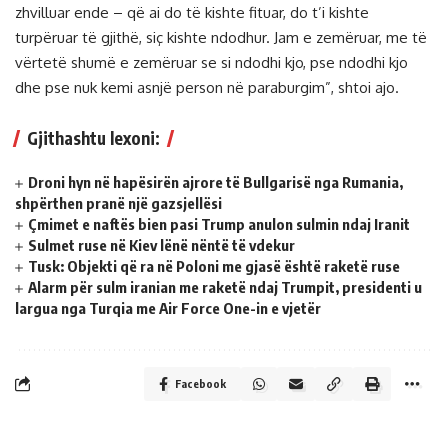
zhvilluar ende – që ai do të kishte fituar, do t’i kishte
turpëruar të gjithë, siç kishte ndodhur. Jam e zemëruar, me të
vërtetë shumë e zemëruar se si ndodhi kjo, pse ndodhi kjo
dhe pse nuk kemi asnjë person në paraburgim”, shtoi ajo.
Gjithashtu lexoni:
Droni hyn në hapësirën ajrore të Bullgarisë nga Rumania,
shpërthen pranë një gazsjellësi
Çmimet e naftës bien pasi Trump anulon sulmin ndaj Iranit
Sulmet ruse në Kiev lënë nëntë të vdekur
Tusk: Objekti që ra në Poloni me gjasë është raketë ruse
Alarm për sulm iranian me raketë ndaj Trumpit, presidenti u
largua nga Turqia me Air Force One-in e vjetër
Facebook