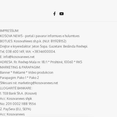
IMPRESSUM:
KOSOVA NEWS - portal i pavarur informues e hulumtues
BOTUES: KosovaNews sh.p.k. (NUI: 811928152)
Drejtor e kryeredaktor: Jeton Sopa. Gazetare: Beslinda Rexhepi.
Tel: 038 600 149, WA: +38346100004.
E:
info@kosovanews.net
ADRESA: Rr. Rexhep Mala nr. 18/1 ° Prishtinë, 10060 ° RKS
MARKETING & PARAPAGIM:
Banner ° Reklamë ° Video produkcion
Parapagim: Pako 1 ° Pako 2
Shkruani në:
marketing@kosovanews.net
LLOGARITË BANKARE:
1. TEB Bank Sh.A. (Kosovë)
Acc: Kosovanews shpk
No: 2011 0002 1188 9556
2. PaySera (EU, SEPA)
Acc: Kosovanews