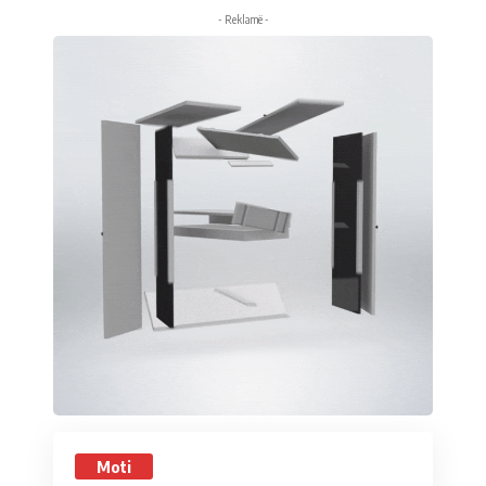
- Reklamë -
Moti