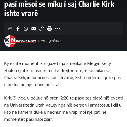
pasi mësoi se miku i saj Charlie Kirk
ishte vrarë
Kosova News
18:59 -11/09/2025
Ky është momenti kur gazetarja amerikane Megyn Kelly
zbulon gjatë transmetimit të drejtpërdrejtë se miku i saj
Charlie Kirk, influencuesi konservator, kishte ndërruar jetë pasi
u qëllua në një tubim në Utah.
Kirk, 31 vjeç, u qëllua në orën 12:20 të pasdites gjatë një eventi
në Universitetin Utah Valley nga një person i armatosur, i cili u
kap në kamera duke u hedhur me vrap mbi një çati në
momentet pasi hapi zjarr.