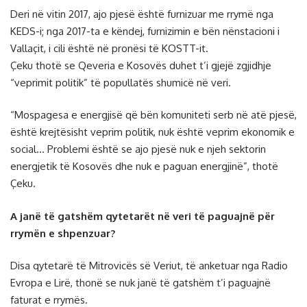
Deri në vitin 2017, ajo pjesë është furnizuar me rrymë nga
KEDS-i; nga 2017-ta e këndej, furnizimin e bën nënstacioni i
Vallaçit, i cili është në pronësi të KOSTT-it.
Çeku thotë se Qeveria e Kosovës duhet t’i gjejë zgjidhje
“veprimit politik” të popullatës shumicë në veri.
“Mospagesa e energjisë që bën komuniteti serb në atë pjesë,
është krejtësisht veprim politik, nuk është veprim ekonomik e
social… Problemi është se ajo pjesë nuk e njeh sektorin
energjetik të Kosovës dhe nuk e paguan energjinë”, thotë
Çeku.
A janë të gatshëm qytetarët në veri të paguajnë për
rrymën e shpenzuar?
Disa qytetarë të Mitrovicës së Veriut, të anketuar nga Radio
Evropa e Lirë, thonë se nuk janë të gatshëm t’i paguajnë
faturat e rrymës.