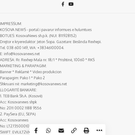
IMPRESSUM:
KOSOVA NEWS - portal i pavarur informues e hulumtues
BOTUES: KosovaNews sh.p.k. (NUI: 811928152)
Drejtor e kryeredaktor: Jeton Sopa. Gazetare: Beslinda Rexhepi.
Tel: 038 600 149, WA: +38346100004.
E:
info@kosovanews.net
ADRESA: Rr. Rexhep Mala nr. 18/1 ° Prishtinë, 10060 ° RKS
MARKETING & PARAPAGIM:
Banner ° Reklamë ° Video produkcion
Parapagim: Pako 1 ° Pako 2
Shkruani në:
marketing@kosovanews.net
LLOGARITË BANKARE:
1. TEB Bank Sh.A. (Kosovë)
Acc: Kosovanews shpk
No: 2011 0002 1188 9556
2. PaySera (EU, SEPA)
Acc: Kosovanews
No: LT273500010018388807
SWIFT: EVIULT2VXXX