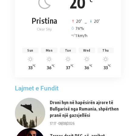
20
Pristina
°
°
20
_
20
76%
Clear Sky
1 km/h
Sun
Mon
Tue
Wed
Thu
°C
°C
°C
°C
°C
33
36
37
36
33
Lajmet e Fundit
Droni hyn në hapësirën ajrore të
Bullgarisë nga Rumania, shpërthen
pranë një gazsjellësi
17:17 -08/08/2026
Torres drejt PSG-së, arrihet