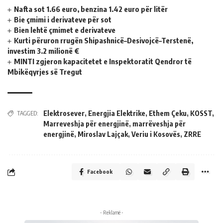
Nafta sot 1.66 euro, benzina 1.42 euro për litër
Bie çmimi i derivateve për sot
Bien lehtë çmimet e derivateve
Kurti përuron rrugën Shipashnicë–Desivojcë–Terstenë,
investim 3.2 milionë €
MINTI zgjeron kapacitetet e Inspektoratit Qendror të
Mbikëqyrjes së Tregut
Elektrosever
,
Energjia Elektrike
,
Ethem Çeku
,
KOSST
,
TAGGED:
Marreveshja për energjinë
,
marrëveshja për
energjinë
,
Miroslav Lajçak
,
Veriu i Kosovës
,
ZRRE
Facebook
- Reklamë -