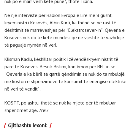
nuk po e marr vesh këtë punë”, thotë Lilana.
Në një intervistë për Radion Evropa e Lirë më 8 gusht,
kryeministri i Kosovës, Albin Kurti, ka thënë se në rast të
dështimit të marrëveshjes për “Elekstrosever-in”, Qeveria e
Kosovës nuk do të ketë mundësi që në vjeshtë të vazhdojë
të paguajë rrymën në veri.
Klisman Kadiu, këshilltar politik i zëvendëskryeministrit të
parë të Kosovës, Besnik Bislimi, konfirmon për REL-in se
“Qeveria e ka bërë të qartë qëndrimin se nuk do ta mbulojë
më koston e shpenzimeve të konsumit të energjisë elektrike
në veri të vendit”.
KOSTT, po ashtu, thotë se nuk ka mjete për të mbuluar
shpenzimet atje. /rel/
Gjithashtu lexoni: