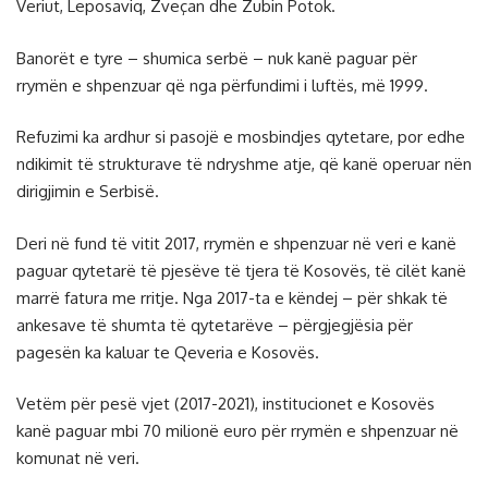
Veriut, Leposaviq, Zveçan dhe Zubin Potok.
Banorët e tyre – shumica serbë – nuk kanë paguar për
rrymën e shpenzuar që nga përfundimi i luftës, më 1999.
Refuzimi ka ardhur si pasojë e mosbindjes qytetare, por edhe
ndikimit të strukturave të ndryshme atje, që kanë operuar nën
dirigjimin e Serbisë.
Deri në fund të vitit 2017, rrymën e shpenzuar në veri e kanë
paguar qytetarë të pjesëve të tjera të Kosovës, të cilët kanë
marrë fatura me rritje. Nga 2017-ta e këndej – për shkak të
ankesave të shumta të qytetarëve – përgjegjësia për
pagesën ka kaluar te Qeveria e Kosovës.
Vetëm për pesë vjet (2017-2021), institucionet e Kosovës
kanë paguar mbi 70 milionë euro për rrymën e shpenzuar në
komunat në veri.