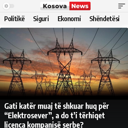
Politikë
Siguri
Ekonomi
Shëndetësi
Gati katër muaj të shkuar huq për
“Elektrosever”, a do t’i tërhiqet
licenca kompanisë serbe?