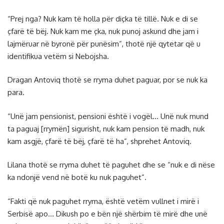
“Prej nga? Nuk kam të holla për diçka të tillë. Nuk e di se
çfarë të bëj. Nuk kam me çka, nuk punoj askund dhe jam i
lajmëruar në byronë për punësim”, thotë një qytetar që u
identifikua vetëm si Nebojsha.
Dragan Antoviq thotë se rryma duhet paguar, por se nuk ka
para.
“Unë jam pensionist, pensioni është i vogël… Unë nuk mund
ta paguaj [rrymën] sigurisht, nuk kam pension të madh, nuk
kam asgjë, çfarë të bëj, çfarë të ha”, shprehet Antoviq.
Lilana thotë se rryma duhet të paguhet dhe se “nuk e di nëse
ka ndonjë vend në botë ku nuk paguhet”.
“Fakti që nuk paguhet rryma, është vetëm vullnet i mirë i
Serbisë apo… Dikush po e bën një shërbim të mirë dhe unë