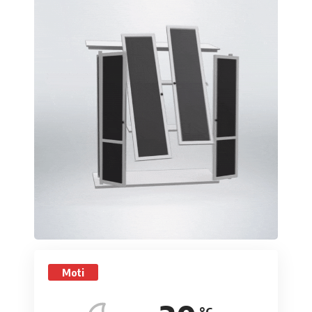
Moti
°C