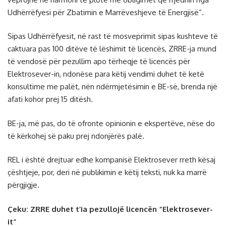
Udhërrëfyesi për Zbatimin e Marrëveshjeve të Energjisë”.
Sipas Udhërrëfyesit, në rast të mosveprimit sipas kushteve të
caktuara pas 100 ditëve të lëshimit të licencës, ZRRE-ja mund
të vendosë për pezullim apo tërheqje të licencës për
Elektrosever-in, ndonëse para këtij vendimi duhet të ketë
konsultime me palët, nën ndërmjetësimin e BE-së, brenda një
afati kohor prej 15 ditësh.
BE-ja, më pas, do të ofronte opinionin e ekspertëve, nëse do
të kërkohej së paku prej ndonjërës palë.
REL i është drejtuar edhe kompanisë Elektrosever rreth kësaj
çështjeje, por, deri në publikimin e këtij teksti, nuk ka marrë
përgjigje.
Çeku: ZRRE duhet t’ia pezullojë licencën “Elektrosever-
it”