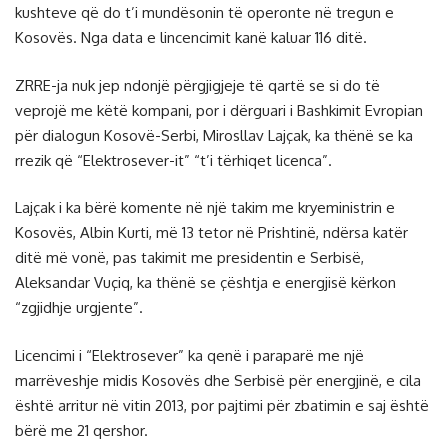
kushteve që do t’i mundësonin të operonte në tregun e
Kosovës. Nga data e lincencimit kanë kaluar 116 ditë.
ZRRE-ja nuk jep ndonjë përgjigjeje të qartë se si do të
veprojë me këtë kompani, por i dërguari i Bashkimit Evropian
për dialogun Kosovë-Serbi, Mirosllav Lajçak, ka thënë se ka
rrezik që “Elektrosever-it” “t’i tërhiqet licenca”.
Lajçak i ka bërë komente në një takim me kryeministrin e
Kosovës, Albin Kurti, më 13 tetor në Prishtinë, ndërsa katër
ditë më vonë, pas takimit me presidentin e Serbisë,
Aleksandar Vuçiq, ka thënë se çështja e energjisë kërkon
“zgjidhje urgjente”.
Licencimi i “Elektrosever” ka qenë i paraparë me një
marrëveshje midis Kosovës dhe Serbisë për energjinë, e cila
është arritur në vitin 2013, por pajtimi për zbatimin e saj është
bërë me 21 qershor.