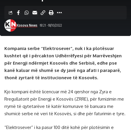
Kosova News
18:21 -18/10/2022
Kompania serbe “Elektrosever”, nuk i ka plotësuar
kushtet që i përcakton Udhërrëfyesi për Marrëveshjen
për Energji ndërmjet Kosovës dhe Serbisë, edhe pse
kanë kaluar më shumë se dy javë nga afati i paraparë,
thonë zyrtarë të institucioneve të Kosovës.
Kjo kompani është licencuar më 24 qershor nga Zyra e
Rregullatorit për Energji e Kosovës (ZRRE), për furnizimin me
rrymë të qytetarëve të katër komunave të banuara me
shumicë serbe në veri të Kosovës, si dhe për faturimin e tyre.
“Elektrosever” i ka pasur 100 ditë kohë për plotësimin e