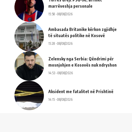
marrëveshja personale
15:58 -08/08/2026
Ambasada Britanike kërkon zgjidhje
të situatës politike në Kosovë
15:28 -08/08/2026
Zelensky nga Serbia: Qëndrimi për
mosnjohjen e Kosovës nuk ndryshon
14:53 -08/08/2026
Aksident me fatalitet në Prishtinë
14:15 -08/08/2026