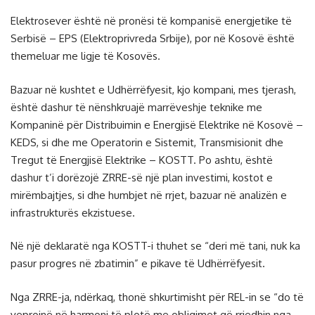
Elektrosever është në pronësi të kompanisë energjetike të
Serbisë – EPS (Elektroprivreda Srbije), por në Kosovë është
themeluar me ligje të Kosovës.
Bazuar në kushtet e Udhërrëfyesit, kjo kompani, mes tjerash,
është dashur të nënshkruajë marrëveshje teknike me
Kompaninë për Distribuimin e Energjisë Elektrike në Kosovë –
KEDS, si dhe me Operatorin e Sistemit, Transmisionit dhe
Tregut të Energjisë Elektrike – KOSTT. Po ashtu, është
dashur t’i dorëzojë ZRRE-së një plan investimi, kostot e
mirëmbajtjes, si dhe humbjet në rrjet, bazuar në analizën e
infrastrukturës ekzistuese.
Në një deklaratë nga KOSTT-i thuhet se “deri më tani, nuk ka
pasur progres në zbatimin” e pikave të Udhërrëfyesit.
Nga ZRRE-ja, ndërkaq, thonë shkurtimisht për REL-in se “do të
veprojnë në harmoni të plotë me obligimet që rrjedhin nga