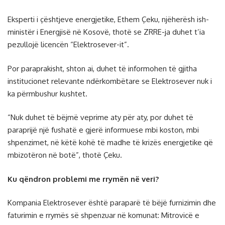
Eksperti i çështjeve energjetike, Ethem Çeku, njëherësh ish-
ministër i Energjisë në Kosovë, thotë se ZRRE-ja duhet t’ia
pezullojë licencën “Elektrosever-it”.
Por paraprakisht, shton ai, duhet të informohen të gjitha
institucionet relevante ndërkombëtare se Elektrosever nuk i
ka përmbushur kushtet.
“Nuk duhet të bëjmë veprime aty për aty, por duhet të
paraprijë një fushatë e gjerë informuese mbi koston, mbi
shpenzimet, në këtë kohë të madhe të krizës energjetike që
mbizotëron në botë”, thotë Çeku.
Ku qëndron problemi me rrymën në veri?
Kompania Elektrosever është paraparë të bëjë furnizimin dhe
faturimin e rrymës së shpenzuar në komunat: Mitrovicë e