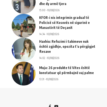
dhe dy armë tjera
15:00 -10/08/2026
KFOR-i nis integrimin gradual të
Policisë së Kosovës në sigurinë e
Manastirit të Deçanit
14:34 -10/08/2026
Haxhiu: Refuzimi i takimeve nuk
është zgjidhje, opozita t’u përgjigjet
ftesave
14:02 -10/08/2026
Muja: 26 produkte të Vites është
konstatuar që përmbajnë vaj palme
13:31 -10/08/2026