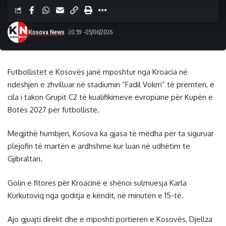
Kosova News
20:59 -05/06/2026
Futbollistet e Kosovës janë mposhtur nga Kroacia në
ndeshjen e zhvilluar në stadiumin “Fadil Vokrri” të premten, e
cila i takon Grupit C2 të kualifikimeve evropiane për Kupën e
Botës 2027 për futbolliste.
Megjithë humbjen, Kosova ka gjasa të mëdha për ta siguruar
plejofin të martën e ardhshme kur luan në udhëtim te
Gjibraltari.
Golin e fitores për Kroacinë e shënoi sulmuesja Karla
Kurkutoviq nga goditja e këndit, në minutën e 15-të.
Ajo gjuajti direkt dhe e mposhti portieren e Kosovës, Djellza