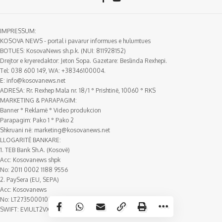
IMPRESSUM:
KOSOVA NEWS - portal i pavarur informues e hulumtues
BOTUES: KosovaNews sh.p.k. (NUI: 811928152)
Drejtor e kryeredaktor: Jeton Sopa. Gazetare: Beslinda Rexhepi.
Tel: 038 600 149, WA: +38346100004.
E:
info@kosovanews.net
ADRESA: Rr. Rexhep Mala nr. 18/1 ° Prishtinë, 10060 ° RKS
MARKETING & PARAPAGIM:
Banner ° Reklamë ° Video produkcion
Parapagim: Pako 1 ° Pako 2
Shkruani në:
marketing@kosovanews.net
LLOGARITË BANKARE:
1. TEB Bank Sh.A. (Kosovë)
Acc: Kosovanews shpk
No: 2011 0002 1188 9556
2. PaySera (EU, SEPA)
Acc: Kosovanews
No: LT273500010018388807
SWIFT: EVIULT2VXXX