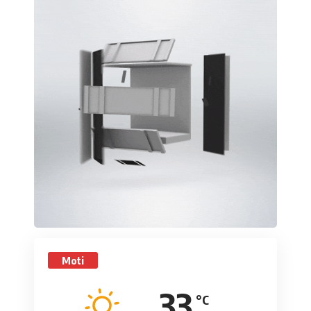
Moti
33
°C