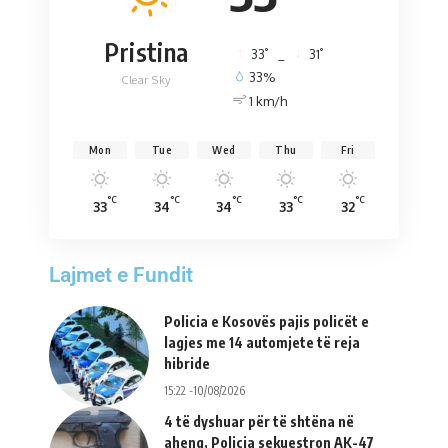
Pristina
°
°
33
_
31
33%
Clear Sky
1 km/h
Mon
Tue
Wed
Thu
Fri
°C
°C
°C
°C
°C
33
34
34
33
32
Lajmet e Fundit
Policia e Kosovës pajis policët e
lagjes me 14 automjete të reja
hibride
15:22 -10/08/2026
4 të dyshuar për të shtëna në
aheng, Policia sekuestron AK-47