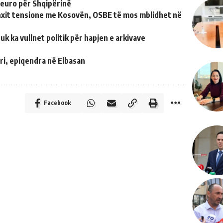
 euro për Shqipërinë
nxit tensione me Kosovën, OSBE të mos mblidhet në
uk ka vullnet politik për hapjen e arkivave
i, epiqendra në Elbasan
Facebook