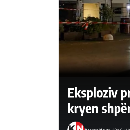
Eksploziv pr
kryen shpër