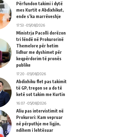
Përfundon takimi i dytë
mes Kurtit e Abdixhikut,
ende s’ka marrëveshje
17:53 -05/08/2026
Ministrja Pacolli dorëzon
tri lëndë në Prokurorinë
Themelore për hetim
lidhur me dyshimet për
keqpërdorim të pronës
publike
17:20 -05/08/2026
Abdixhiku flet pas takimit
të GP, tregon se a do të
ketë sot takim me Kurtin
16:07 -05/08/2026
Aliu pas intervistimit në
Prokurori: Kam vepruar
në përputhje me ligjin,
ndihem i lehtësuar