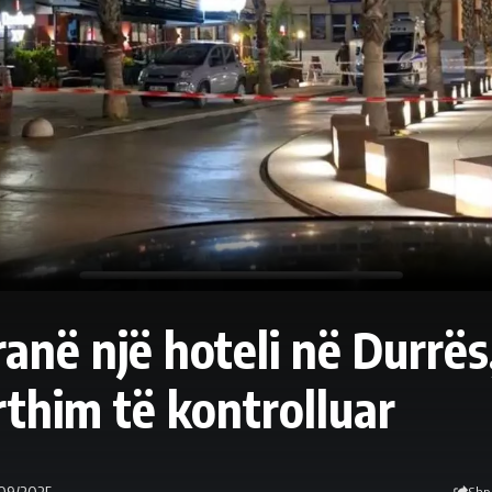
anë një hoteli në Durrës,
thim të kontrolluar