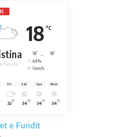
ti
18
°C
istina
°
°
18
_
18
64%
w Clouds
1 km/h
Fri
Sat
Sun
Mon
C
°C
°C
°C
°C
32
34
34
34
et e Fundit