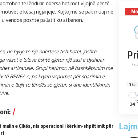
portohen të lënduar, ndërsa hetimet vijojnë për të
Mo
 motivet e kësaj ngjarjeje. Kujtojmë se pak muaj më
ë u vendos poshtë pallatit ku ai banon.
ës, në hyrje të një ndërtese (ish-hotel, jashtë
Pr
nga vazot e luleve është gjetur një sasi e dyshuar
Fe
ohet artizanale. Grupi hetimor, në bashkëpunim me
iv të RENEA-s, po kryen veprimet për sqarimin e
in e llojit të lëndës së gjetur, si dhe identifikimin
Thu
t/ve.
°
34
oni:
Lajm
malin e Çikës, nis operacioni i kërkim-shpëtimit për
ri