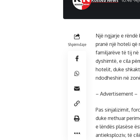
Kosova News
10:46 -14
Një ngjarje e rëndë
pranë një hoteli që
Shpërndaje
familjarëve të tij n
dyshimtë, e cila pë
hotelit, duke shkak
ndodheshin në zon
– Advertisement –
Pas sinjalizimit, fo
duke rrethuar perime
e lëndës plasëse ësh
antieksploziv, të ci