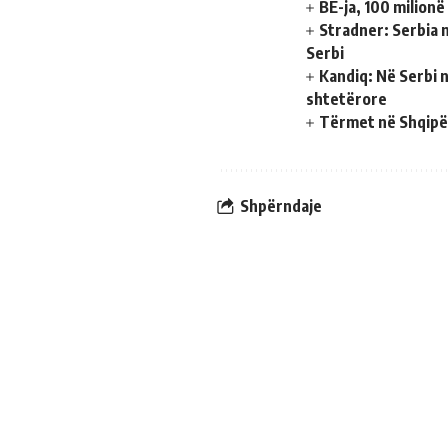
BE-ja, 100 milionë
Stradner: Serbia 
Serbi
Kandiq: Në Serbi n
shtetërore
Tërmet në Shqipër
Shpërndaje