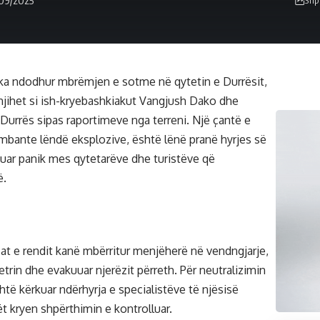
/09/2025
Shp
 ka ndodhur mbrëmjen e sotme në qytetin e Durrësit,
 njihet si ish-kryebashkiakut Vangjush Dako dhe
ë Durrës sipas raportimeve nga terreni. Një çantë e
rmbante lëndë eksplozive, është lënë pranë hyrjes së
tuar panik mes qytetarëve dhe turistëve që
ë.
rcat e rendit kanë mbërritur menjëherë në vendngjarje,
trin dhe evakuuar njerëzit përreth. Për neutralizimin
të kërkuar ndërhyrja e specialistëve të njësisë
lët kryen shpërthimin e kontrolluar.