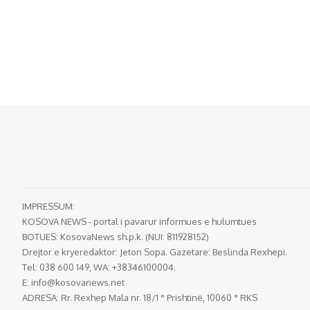
IMPRESSUM:
KOSOVA NEWS - portal i pavarur informues e hulumtues
BOTUES: KosovaNews sh.p.k. (NUI: 811928152)
Drejtor e kryeredaktor: Jeton Sopa. Gazetare: Beslinda Rexhepi.
Tel: 038 600 149, WA: +38346100004.
E:
info@kosovanews.net
ADRESA: Rr. Rexhep Mala nr. 18/1 ° Prishtinë, 10060 ° RKS