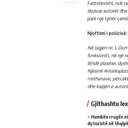
Fatmirësisht, nuk ra
zbuluar autorët dhe
parë një tjetër çant
Njoftimi i policisë:
Në lagjen nr. 1, Durr
funksionit), në një 
lëndë plasëse, dysh
Njësinë Antieksploz
rrethanave, përcaktim
dhe kapjen e autori
Gjithashtu lex
Humbën rrugën në 
dy turistë në Shqipë