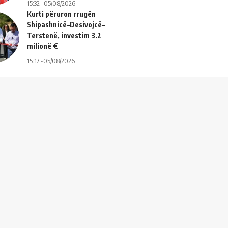
15:32 -05/08/2026
Kurti përuron rrugën
Shipashnicë–Desivojcë–
Terstenë, investim 3.2
milionë €
15:17 -05/08/2026