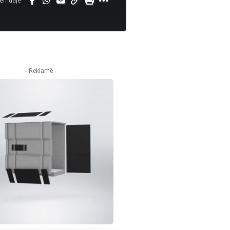
ërndaje
- Reklamë -