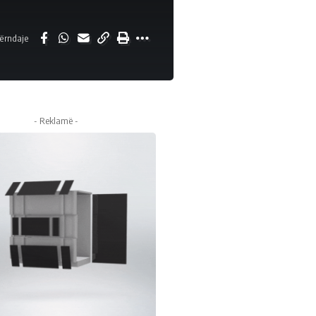
ërndaje
- Reklamë -