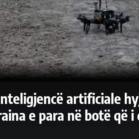
teligjencë artificiale h
raina e para në botë që i