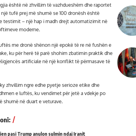
gjia është në zhvillim të vazhdueshëm dhe raportet
e një tufë prej më shumë se 100 dronësh është
e testimit – një hap i madh drejt automatizimit në
 luftimeve moderne.
 luftës me dronë shënon një epokë të re në fushën e
ake, ku për herë të parë shohim zbatimin praktik dhe
eligjencës artificiale në një konflikt të përmasave të
 ky zhvillim ngre edhe pyetje serioze etike dhe
rdhmen e luftës, ku vendimet për jetë a vdekje po
më shumë në duart e veturave.
oni:
ien pasi Trump anulon sulmin ndaj Iranit