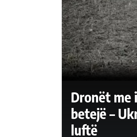
Dronët me in
betejë – Uk
luftë