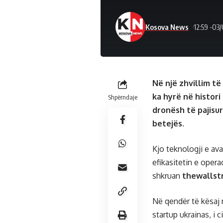
Kosova News
12:59 -03
Në një zhvillim t
ka hyrë në histori 
Shpërndaje
dronësh të pajisur 
betejës.
Kjo teknologji e ava
efikasitetin e opera
shkruan
thewallst
Në qendër të kësaj r
startup ukrainas, i 