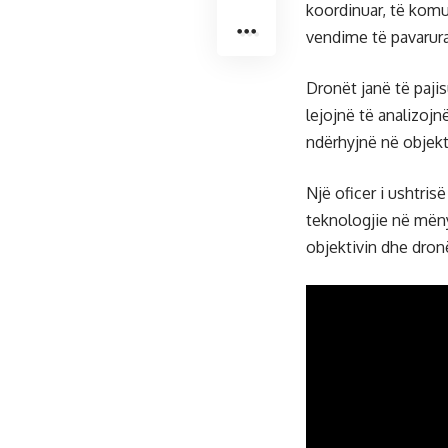
koordinuar, të komu
vendime të pavarura 
Dronët janë të pajis
lejojnë të analizojn
ndërhyjnë në objekti
Një oficer i ushtris
teknologjie në mën
objektivin dhe dronë