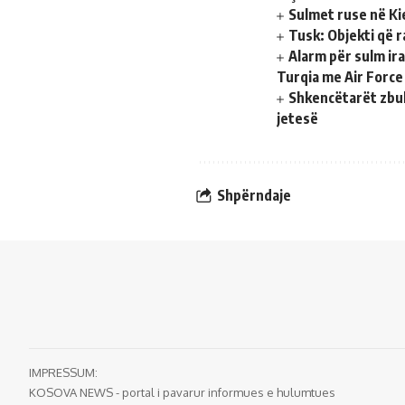
Sulmet ruse në Ki
Tusk: Objekti që r
Alarm për sulm ir
Turqia me Air Force
Shkencëtarët zbul
jetesë
Shpërndaje
IMPRESSUM:
KOSOVA NEWS - portal i pavarur informues e hulumtues