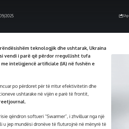
/09/2025
Shp
ë rëndësishëm teknologjik dhe ushtarak, Ukraina
si vendi i parë që përdor rregullisht tufa
me inteligjencë artificiale (IA) në fushën e
ncuar po përdoret për të rritur efektivitetin dhe
cioneve ushtarake në vijën e parë të frontit,
reetjournal
.
isie qëndron softueri “Swarmer”, i zhvilluar nga një
cili u jep mundësi dronëve të fluturojnë në mënyrë të