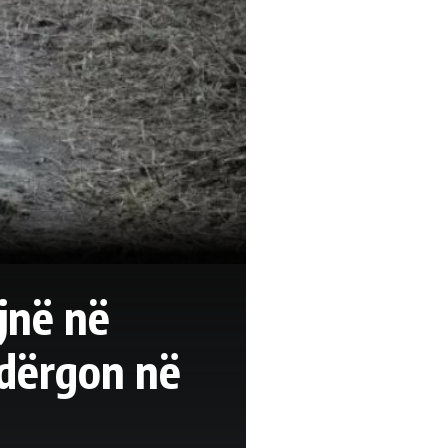
yjnë në
 dërgon në