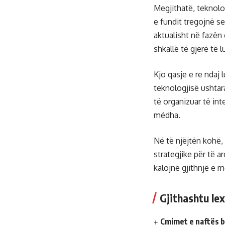
Megjithatë, teknolo
e fundit tregojnë s
aktualisht në fazën 
shkallë të gjerë të
Kjo qasje e re ndaj
teknologjisë ushtar
të organizuar të int
mëdha.
Në të njëjtën kohë,
strategjike për të a
kalojnë gjithnjë e 
Gjithashtu lex
Çmimet e naftës b