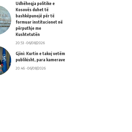
Udhëheqja politike e
Kosovës duhet të
bashkëpunojë për të
formuar institucionet në
përputhje me
Kushtetutën
20:53 -06/08/2026
Gjini: Kurtin e takoj vetëm
publikisht, para kamerave
20:46 -06/08/2026