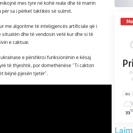
nikojnë mes tyre në kohë reale dhe të marrin
për sa i përket taktikës së sulmit.
Mo
ur me algoritme të inteligjencës artificiale që i
ë situatën dhe të vendosin vetë kur dhe si të
vin e caktuar.
ë ukrainase e përshkroi funksionimin e kësaj
Pr
yrë të thjeshtë, por domethënëse “Ti cakton
O
t bëjnë pjesën tjetër”.
Fri
°
33
Lajm