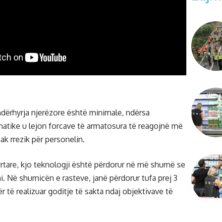
ndërhyrja njerëzore është minimale, ndërsa
atike u lejon forcave të armatosura të reagojnë më
k rrezik për personelin.
rtare, kjo teknologji është përdorur në më shumë se
i. Në shumicën e rasteve, janë përdorur tufa prej 3
r të realizuar goditje të sakta ndaj objektivave të