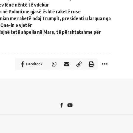
ev lënë nëntë të vdekur
a në Poloni me gjasë është raketë ruse
anian me raketë ndaj Trumpit, presidenti u largua nga
 One-in e vjetër
ojnë tetë shpella në Mars, të përshtatshme për
Facebook