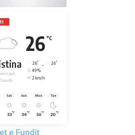
ti
26
°C
istina
°
°
26
_
26
49%
vercast
2 km/h
Clouds
Sat
Sun
Mon
Tue
C
°C
°C
°C
°C
33
34
36
20
et e Fundit