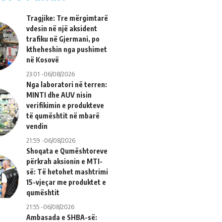
Tragjike: Tre mërgimtarë
vdesin në një aksident
trafiku në Gjermani, po
ktheheshin nga pushimet
në Kosovë
23:01 -06/08/2026
Nga laboratori në terren:
MINTI dhe AUV nisin
verifikimin e produkteve
të qumështit në mbarë
vendin
21:59 -06/08/2026
Shoqata e Qumështoreve
përkrah aksionin e MTI-
së: Të hetohet mashtrimi
15-vjeçar me produktet e
qumështit
21:55 -06/08/2026
Ambasada e SHBA-së: