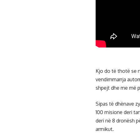
Kjo do të thotë se 
vendimmarrja autom
shpejt dhe me më pa
Sipas të dhënave zy
100 misione deri tan
deri në 8 dronësh pë
armikut.