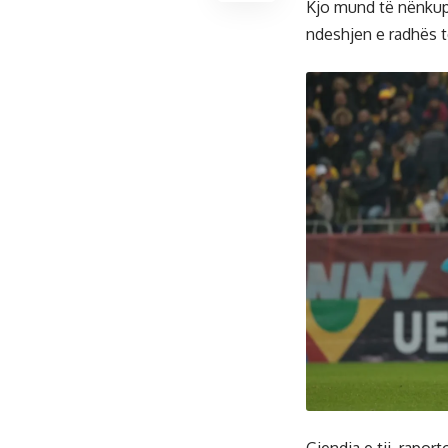
Kjo mund të nënkupt
ndeshjen e radhës 