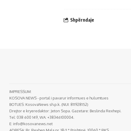
Shpërndaje
IMPRESSUM:
KOSOVA NEWS - portal i pavarur informues e hulumtues
BOTUES: KosovaNews sh.p.k. (NUI: 811928152)
Drejtor e kryeredaktor: Jeton Sopa. Gazetare: Beslinda Rexhepi.
Tel: 038 600 149, WA: +38346100004.
E:
info@kosovanews.net
ADRESA: Rr. Rexhep Mala nr. 18/1 ° Prishtinë, 10060 ° RKS