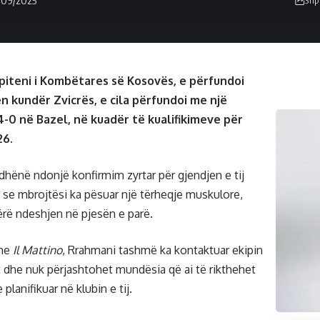
piteni i Kombëtares së Kosovës, e përfundoi
n kundër Zvicrës, e cila përfundoi me një
-0 në Bazel, në kuadër të kualifikimeve për
26.
dhënë ndonjë konfirmim zyrtar për gjendjen e tij
t se mbrojtësi ka pësuar një tërheqje muskulore,
lërë ndeshjen në pjesën e parë.
ane
Il Mattino
, Rrahmani tashmë ka kontaktuar ekipin
 dhe nuk përjashtohet mundësia që ai të rikthehet
planifikuar në klubin e tij.