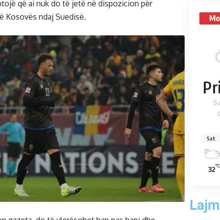
ojë që ai nuk do të jetë në dispozicion për
të Kosovës ndaj Suedisë.
Mo
Pr
S
Sat
°C
32
Lajm