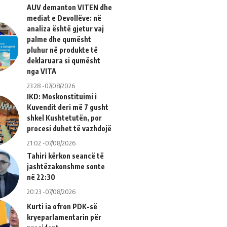
AUV demanton VITEN dhe
mediat e Devollëve: në
analiza është gjetur vaj
palme dhe qumësht
pluhur në produkte të
deklaruara si qumësht
nga VITA
23:28 -07/08/2026
IKD: Moskonstituimi i
Kuvendit deri më 7 gusht
shkel Kushtetutën, por
procesi duhet të vazhdojë
21:02 -07/08/2026
Tahiri kërkon seancë të
jashtëzakonshme sonte
në 22:30
20:23 -07/08/2026
Kurti ia ofron PDK-së
kryeparlamentarin për