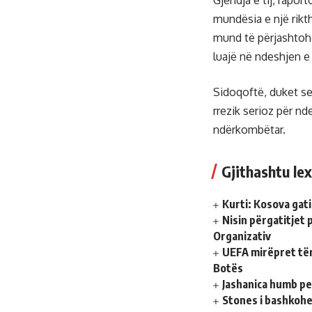
Gjendja e tij, rapor
mundësia e një rikt
mund të përjashtohe
luajë në ndeshjen 
Sidoqoftë, duket se
rrezik serioz për n
ndërkombëtar.
Gjithashtu lex
Kurti: Kosova gati
Nisin përgatitjet
Organizativ
UEFA mirëpret tër
Botës
Jashanica humb pen
Stones i bashkohe