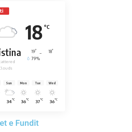
ti
18
°C
istina
°
°
19
_
18
79%
cattered
Clouds
Sun
Mon
Tue
Wed
°C
°C
°C
°C
34
36
37
36
et e Fundit