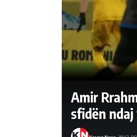
Amir Rrahma
sfidën ndaj
Kosova News
18:42 -06