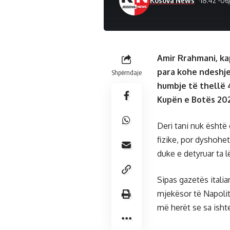
Amir Rrahmani, ka
para kohe ndeshje
Shpërndaje
humbje të thellë 4
Kupën e Botës 20
Deri tani nuk është 
fizike, por dyshohe
duke e detyruar ta 
Sipas gazetës itali
mjekësor të Napolit
më herët se sa ishte 