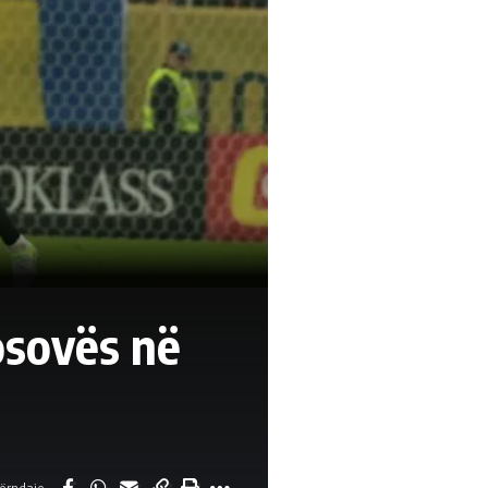
osovës në
ërndaje