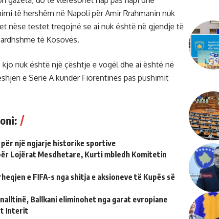
ton gazeta, do të vlerësohet hap pas hapi dhe
himi të hershëm në Napoli për Amir Rrahmanin nuk
t nëse testet tregojnë se ai nuk është në gjendje të
e ardhshme të Kosovës.
 kjo nuk është një çështje e vogël dhe ai është në
deshjen e Serie A kundër Fiorentinës pas pushimit
oni:
 për një ngjarje historike sportive
 për Lojërat Mesdhetare, Kurti mbledh Komitetin
heqjen e FIFA-s nga shitja e aksioneve të Kupës së
alltinë, Ballkani eliminohet nga garat evropiane
t Interit