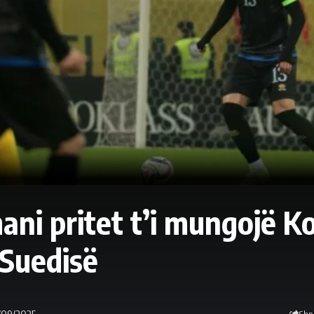
ni pritet t’i mungojë K
 Suedisë
/09/2025
Shp