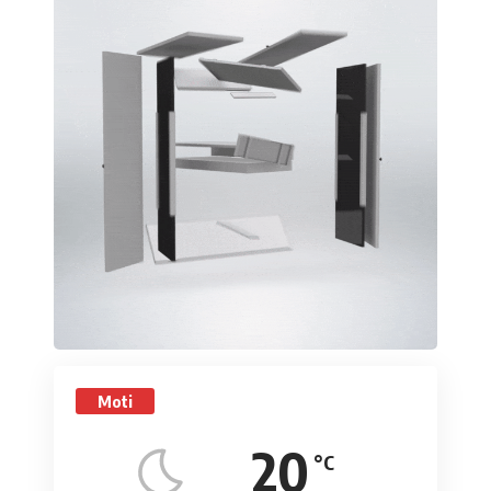
Moti
20
°C