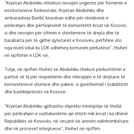
“Kryetari Abdixhiku ritheksoi nevojën urgjente për formimin e
institucioneve funksionale. Kryetari Abdixhiku dhe
ambasadorja Barišić biseduan edhe për rëndësinë e
përkrahjes dhe përfaqësimit të komunitetit kroat në Kosovë,
si dhe nevojën për ofrimin e shërbimeve të drejta dhe të
barabarta për të gjithë qytetarët e Kosovës, përfshirë ato
nga niveli lokal ku LDK udhëheq komunën përkatëse”, thuhet
në njoftimin e LDK-së.
Tutje, në njoftim thuhet se Abdixhiku theksoi përkushtimin e
partisë së tij për respektimin dhe mbrojtjen e të drejtave të
komuniteteve shumicë dhe pakicë, si gurëthemel i stabilitetit
dhe bashkëjetesës në Kosovë.
“Kryetari Abdixhiku gjithashtu shprehu mirënjohje të thellë
për përkrahjen e vazhdueshme që shteti mik kroat i ka dhënë
Republikës së Kosovës, në veçanti në arenën ndërkombëtare
dhe në proceset integruese”, thuhet në njoftim.