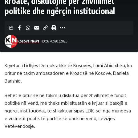
kroate, diskutojnë për zhvillimet
politike dhe ngërçin institucional
Kosova News
19:58 -09/07/2025
Kryetari i Lidhjes Demokratike të Kosovës, Lumi Abidixhiku, ka
pritur në takim ambasadoren e Kroacisë në Kosovë, Daniela
Barishiq.
Bëhet e ditur se në takim u diskutua për zhvillimet e fundit
politike në vend, me theks mbi situatën e krijuar si pasojë e
ngërçit institucional, të shkaktuar sipas LDK-së, nga mungesa
e vullnetit politik të partisë së parë në vend, Lëvizjes
Vetëvendosje.