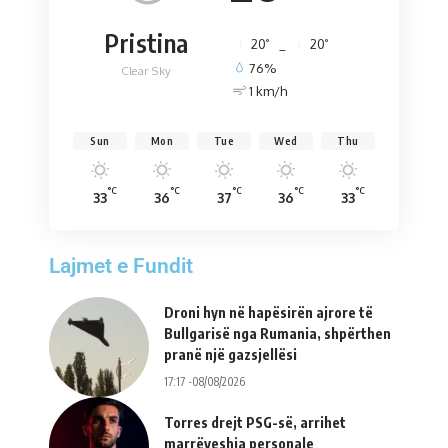
Pristina
°
°
20
_
20
76%
Clear Sky
1 km/h
Sun
Mon
Tue
Wed
Thu
°C
°C
°C
°C
°C
33
36
37
36
33
Lajmet e Fundit
Droni hyn në hapësirën ajrore të
Bullgarisë nga Rumania, shpërthen
pranë një gazsjellësi
17:17 -08/08/2026
Torres drejt PSG-së, arrihet
marrëveshja personale