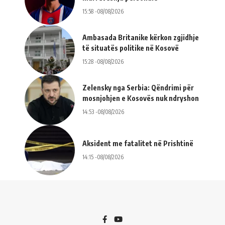
15:58 -08/08/2026
Ambasada Britanike kërkon zgjidhje
të situatës politike në Kosovë
15:28 -08/08/2026
Zelensky nga Serbia: Qëndrimi për
mosnjohjen e Kosovës nuk ndryshon
14:53 -08/08/2026
Aksident me fatalitet në Prishtinë
14:15 -08/08/2026