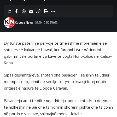
Kosova News
22:59 -06/05/2023
Dy turistë patën një përvojë të tmerrshme mbrëmjen e së
shtunës së kaluar në Hawaii, kur furgoni i tyre përfundoi
gabimisht në portin e varkave të vogla Honokohau në Kailua-
Kona.
Sipas dëshmitarëve, shoferi dhe pasagjeri i saj ishin të lidhur
me rripat e sigurimit në sediljet e tyre teksa uji futej nëpër
dritaret e hapura të Dodge Caravan.
Pasagjerja arriti të dilte nga dritarja, por kalimtarët u detyruan
të hidheshin në ujë dhe ta nxirrnin shoferin jashtë dhe ta çonin
në portin e varkave, shkruajnë
mediat lokale
.