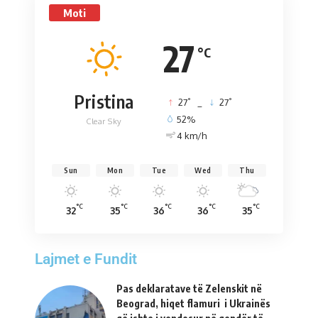
Moti
27
°C
Pristina
°
°
27
_
27
52%
Clear Sky
4 km/h
Sun
Mon
Tue
Wed
Thu
°C
°C
°C
°C
°C
32
35
36
36
35
Lajmet e Fundit
Pas deklaratave të Zelenskit në
Beograd, hiqet flamuri i Ukrainës