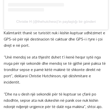
Christie H (@thehutchess)'in paylaştığı bir gönderi
Kalimtarët thanë se turistët nuk i kishin kuptuar udhëzimet e
GPS-së për një destinacion të caktuar dhe GPS-i i tyre i çoi
drejt e në port.
“Unë mendoj se ata thjesht duhet t’i kenë hequr sytë nga
rruga për një sekondë dhe mendoj se të gjithë janë paksa të
tronditur sepse e pamë këtë makinë të shkonte direkt në
port”, deklaroi Christie Hutchinson, një dëshmitare e
incidentit.
“Dhe na u desh një sekondë për të kuptuar se çfarë po
ndodhte, sepse ata nuk dukeshin në panik ose nuk kishin
ndonjë ndjenjë urgjence për të dalë nga makina”, shtoi ajo.