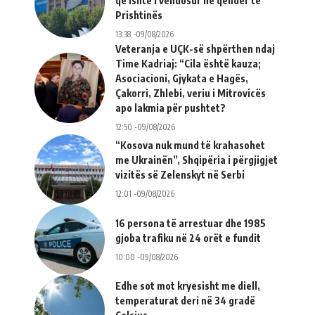
që ishte i vendosur në qendër të
Prishtinës
13:38 -09/08/2026
Veteranja e UÇK-së shpërthen ndaj
Time Kadriaj: “Cila është kauza;
Asociacioni, Gjykata e Hagës,
Çakorri, Zhlebi, veriu i Mitrovicës
apo lakmia për pushtet?
12:50 -09/08/2026
“Kosova nuk mund të krahasohet
me Ukrainën”, Shqipëria i përgjigjet
vizitës së Zelenskyt në Serbi
12:01 -09/08/2026
16 persona të arrestuar dhe 1985
gjoba trafiku në 24 orët e fundit
10:00 -09/08/2026
Edhe sot mot kryesisht me diell,
temperaturat deri në 34 gradë