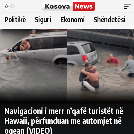
Politikë
Siguri
Ekonomi
Shëndetësi
Navigacioni i merr n’qafë turistët në
Hawaii, përfunduan me automjet në
oqean (VIDEO)