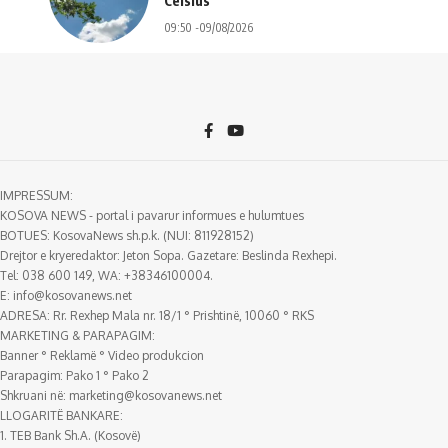
Celsius
09:50 -09/08/2026
IMPRESSUM:
KOSOVA NEWS - portal i pavarur informues e hulumtues
BOTUES: KosovaNews sh.p.k. (NUI: 811928152)
Drejtor e kryeredaktor: Jeton Sopa. Gazetare: Beslinda Rexhepi.
Tel: 038 600 149, WA: +38346100004.
E:
info@kosovanews.net
ADRESA: Rr. Rexhep Mala nr. 18/1 ° Prishtinë, 10060 ° RKS
MARKETING & PARAPAGIM:
Banner ° Reklamë ° Video produkcion
Parapagim: Pako 1 ° Pako 2
Shkruani në:
marketing@kosovanews.net
LLOGARITË BANKARE:
1. TEB Bank Sh.A. (Kosovë)