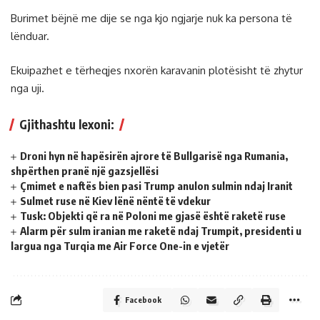
Burimet bëjnë me dije se nga kjo ngjarje nuk ka persona të
lënduar.
Ekuipazhet e tërheqjes nxorën karavanin plotësisht të zhytur
nga uji.
Gjithashtu lexoni:
Droni hyn në hapësirën ajrore të Bullgarisë nga Rumania,
shpërthen pranë një gazsjellësi
Çmimet e naftës bien pasi Trump anulon sulmin ndaj Iranit
Sulmet ruse në Kiev lënë nëntë të vdekur
Tusk: Objekti që ra në Poloni me gjasë është raketë ruse
Alarm për sulm iranian me raketë ndaj Trumpit, presidenti u
largua nga Turqia me Air Force One-in e vjetër
Facebook