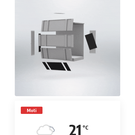
Moti
21
°C