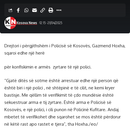
Kosova News
12:15 -21/04/2025
Drejtori i përgjithshëm i Policisë së Kosovës, Gazmend Hoxha,
sqaroi edhe një herë
për konfiskimin e armës zyrtare të një polici.
“Gjatë ditës së sotme është arrestuar edhe një person që
është biri i një polici , në shtëpinë e të cilit, ne kemi kryer
bastisje. Me qëllim të verifikimit të çdo mundësie është
sekuestruar arma e tij zyrtare. Është arma e Policisë së
Kosovës, e një polici, i cili punon në Policinë Kufitare. Andaj
mbetet të verifikohet dhe sqarohet se mos është përdorur
në këtë rast apo rastet e tjera”, tha Hoxha./eo/