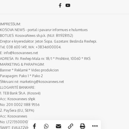
IMPRESSUM:
KOSOVA NEWS - portal i pavarur informues e hulumtues
BOTUES: KosovaNews sh.p.k. (NUI: 811928152)
Drejtor e kryeredaktor: Jeton Sopa. Gazetare: Beslinda Rexhepi.
Tel: 038 600 149, WA: +38346100004.
E:
info@kosovanews.net
ADRESA: Rr. Rexhep Mala nr. 18/1 ° Prishtinë, 10060 ° RKS
MARKETING & PARAPAGIM:
Banner ° Reklamë ° Video produkcion
Parapagim: Pako 1 ° Pako 2
Shkruani në:
marketing@kosovanews.net
LLOGARITË BANKARE:
1. TEB Bank Sh.A. (Kosovë)
Acc: Kosovanews shpk
No: 2011 0002 1188 9556
2. PaySera (EU, SEPA)
Acc: Kosovanews
No: LT273500010018388807
SWIFT: EVIULT2VXXX