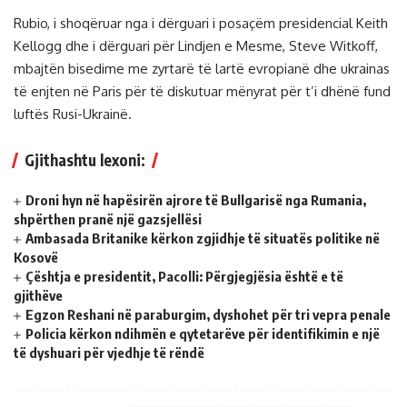
Rubio, i shoqëruar nga i dërguari i posaçëm presidencial Keith
Kellogg dhe i dërguari për Lindjen e Mesme, Steve Witkoff,
mbajtën bisedime me zyrtarë të lartë evropianë dhe ukrainas
të enjten në Paris për të diskutuar mënyrat për t’i dhënë fund
luftës Rusi-Ukrainë.
Gjithashtu lexoni:
Droni hyn në hapësirën ajrore të Bullgarisë nga Rumania,
shpërthen pranë një gazsjellësi
Ambasada Britanike kërkon zgjidhje të situatës politike në
Kosovë
Çështja e presidentit, Pacolli: Përgjegjësia është e të
gjithëve
Egzon Reshani në paraburgim, dyshohet për tri vepra penale
Policia kërkon ndihmën e qytetarëve për identifikimin e një
të dyshuari për vjedhje të rëndë