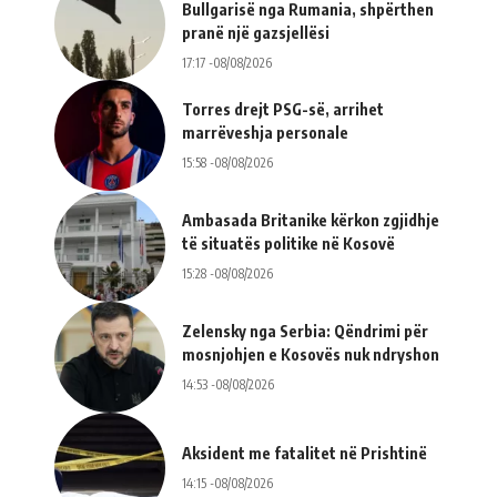
Bullgarisë nga Rumania, shpërthen
pranë një gazsjellësi
17:17 -08/08/2026
Torres drejt PSG-së, arrihet
marrëveshja personale
15:58 -08/08/2026
Ambasada Britanike kërkon zgjidhje
të situatës politike në Kosovë
15:28 -08/08/2026
Zelensky nga Serbia: Qëndrimi për
mosnjohjen e Kosovës nuk ndryshon
14:53 -08/08/2026
Aksident me fatalitet në Prishtinë
14:15 -08/08/2026