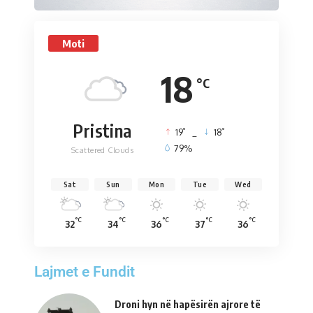
Moti
18
°C
Pristina
°
°
19
_
18
79%
Scattered Clouds
Sat
Sun
Mon
Tue
Wed
°C
°C
°C
°C
°C
32
34
36
37
36
Lajmet e Fundit
Droni hyn në hapësirën ajrore të