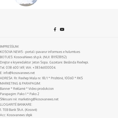
IMPRESSUM:
KOSOVA NEWS - portal i pavarur informues e hulumtues
BOTUES: KosovaNews sh.p.k. (NUI: 811928152)
Drejtor e kryeredaktor: Jeton Sopa. Gazetare: Beslinda Rexhepi.
Tel: 038 600 149, WA: +38346100004.
E:
info@kosovanews.net
ADRESA: Rr. Rexhep Mala nr. 18/1 ° Prishtinë, 10060 ° RKS
MARKETING & PARAPAGIM:
Banner ° Reklamë ° Video produkcion
Parapagim: Pako 1 ° Pako 2
Shkruani në:
marketing@kosovanews.net
LLOGARITË BANKARE:
1. TEB Bank Sh.A. (Kosovë)
Acc: Kosovanews shpk