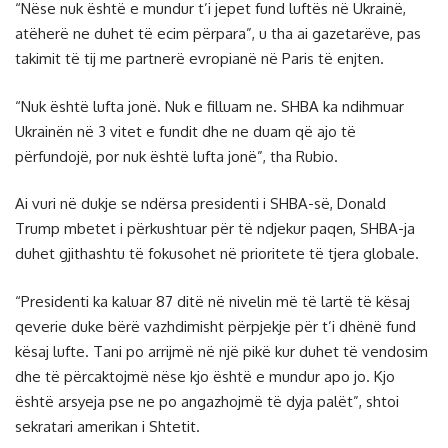
“Nëse nuk është e mundur t’i jepet fund luftës në Ukrainë,
atëherë ne duhet të ecim përpara”, u tha ai gazetarëve, pas
takimit të tij me partnerë evropianë në Paris të enjten.
“Nuk është lufta jonë. Nuk e filluam ne. SHBA ka ndihmuar
Ukrainën në 3 vitet e fundit dhe ne duam që ajo të
përfundojë, por nuk është lufta jonë”, tha Rubio.
Ai vuri në dukje se ndërsa presidenti i SHBA-së, Donald
Trump mbetet i përkushtuar për të ndjekur paqen, SHBA-ja
duhet gjithashtu të fokusohet në prioritete të tjera globale.
“Presidenti ka kaluar 87 ditë në nivelin më të lartë të kësaj
qeverie duke bërë vazhdimisht përpjekje për t’i dhënë fund
kësaj lufte. Tani po arrijmë në një pikë kur duhet të vendosim
dhe të përcaktojmë nëse kjo është e mundur apo jo. Kjo
është arsyeja pse ne po angazhojmë të dyja palët”, shtoi
sekratari amerikan i Shtetit.