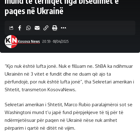
mund të tërhiqet nga bisedimet e
paqes në Ukrainë
Kosova News
20:59 -18/04/2025
“Kjo nuk është lufta jonë. Nuk e filluam ne. ShBA ka ndihmuar
Ukrainën në 3 vitet e fundit dhe ne duam që ajo ta
përfundojë, por nuk është lufta jonë”, tha Sekretari amerikan i
Shtetit, transmeton KosovaNews.
Sekretari amerikan i Shtetit, Marco Rubio paralajmëroi sot se
Washingtoni mund t’u japë fund përpjekjeve të tij për të
ndërmjetësuar për paqen në Ukrainë nëse nuk arrihet
përparim i qartë në ditët në vijim.