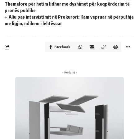
Themelore për hetim lidhur me dyshimet për keqpërdorim të
pronës publike
Aliu pas intervistimit në Prokurori: Kam vepruar në përputhje
me ligjin, ndihem i lehtësuar
Facebook
- Reklamë -