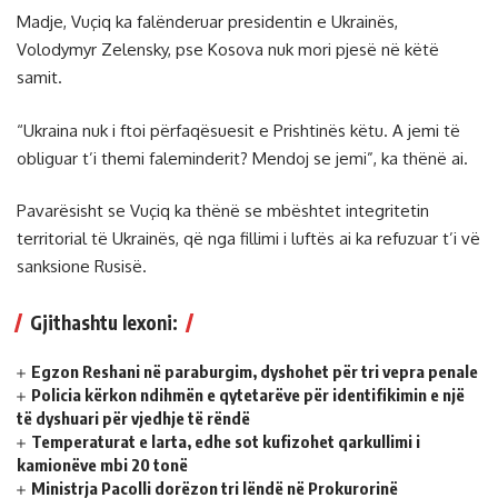
Madje, Vuçiq ka falënderuar presidentin e Ukrainës,
Volodymyr Zelensky, pse Kosova nuk mori pjesë në këtë
samit.
“Ukraina nuk i ftoi përfaqësuesit e Prishtinës këtu. A jemi të
obliguar t’i themi faleminderit? Mendoj se jemi”, ka thënë ai.
Pavarësisht se Vuçiq ka thënë se mbështet integritetin
territorial të Ukrainës, që nga fillimi i luftës ai ka refuzuar t’i vë
sanksione Rusisë.
Gjithashtu lexoni:
Egzon Reshani në paraburgim, dyshohet për tri vepra penale
Policia kërkon ndihmën e qytetarëve për identifikimin e një
të dyshuari për vjedhje të rëndë
Temperaturat e larta, edhe sot kufizohet qarkullimi i
kamionëve mbi 20 tonë
Ministrja Pacolli dorëzon tri lëndë në Prokurorinë