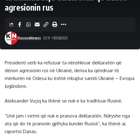
agresionin rus
KosovaNewss
23:11 -11/06/2025
Presidenti serb ka refuzuar ta nënshkruar deklaratën që
dënon agresionin rus në Ukrainë, derisa ka qëndruar të
mërkurën në Odesa ku është mbajtur samiti Ukrainë – Evropa
Juglindore.
Aleksandër Vuçiq ka thënë se nuk e ka tradhtuar Rusinë.
“Unë jam i vetmi që nuk e pranova deklaratën. Ndryshe nga
ata që do të pranonin gjithçka kundër Rusisë”, ka thënë ai,
raportoi Danas.