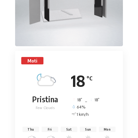
Moti
18
°C
Pristina
°
°
18
_
18
64%
Few Clouds
1 km/h
Thu
Fri
Sat
Sun
Mon