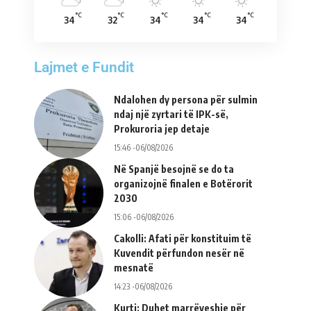
°C
°C
°C
°C
°C
34
32
34
34
34
Lajmet e Fundit
Ndalohen dy persona për sulmin
ndaj një zyrtari të IPK-së,
Prokuroria jep detaje
15:46 -06/08/2026
Në Spanjë besojnë se do ta
organizojnë finalen e Botërorit
2030
15:06 -06/08/2026
Cakolli: Afati për konstituim të
Kuvendit përfundon nesër në
mesnatë
14:23 -06/08/2026
Kurti: Duhet marrëveshje për