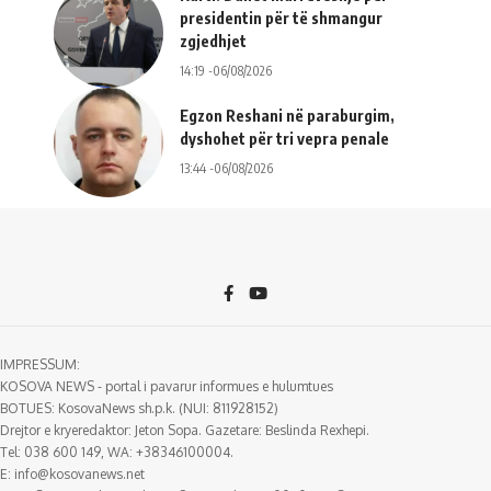
presidentin për të shmangur
zgjedhjet
14:19 -06/08/2026
Egzon Reshani në paraburgim,
dyshohet për tri vepra penale
13:44 -06/08/2026
IMPRESSUM:
KOSOVA NEWS - portal i pavarur informues e hulumtues
BOTUES: KosovaNews sh.p.k. (NUI: 811928152)
Drejtor e kryeredaktor: Jeton Sopa. Gazetare: Beslinda Rexhepi.
Tel: 038 600 149, WA: +38346100004.
E:
info@kosovanews.net