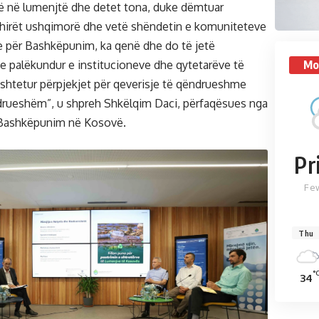
ë në lumenjtë dhe detet tona, duke dëmtuar
nxhirët ushqimorë dhe vetë shëndetin e komuniteteve
e për Bashkëpunim, ka qenë dhe do të jetë
Mo
e palëkundur e institucioneve dhe qytetarëve të
htetur përpjekjet për qeverisje të qëndrueshme
ndrueshëm”, u shpreh Shkëlqim Daci, përfaqësues nga
 Bashkëpunim në Kosovë.
Pr
Fe
Thu
°
34