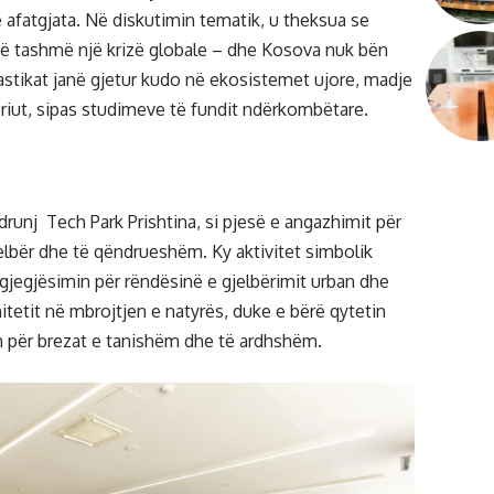
e afatgjata. Në diskutimin tematik, u theksua se
të tashmë një krizë globale – dhe Kosova nuk bën
astikat janë gjetur kudo në ekosistemet ujore, madje
eriut, sipas studimeve të fundit ndërkombëtare.
unj Tech Park Prishtina, si pjesë e angazhimit për
elbër dhe të qëndrueshëm. Ky aktivitet simbolik
gjegjësimin për rëndësinë e gjelbërimit urban dhe
itetit në mbrojtjen e natyrës, duke e bërë qytetin
për brezat e tanishëm dhe të ardhshëm.