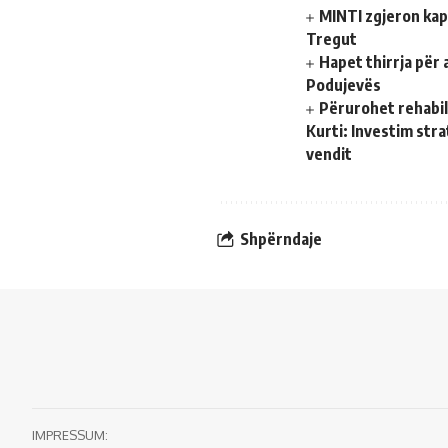
MINTI zgjeron kap
Tregut
Hapet thirrja për
Podujevës
Përurohet rehabili
Kurti: Investim stra
vendit
Shpërndaje
IMPRESSUM: