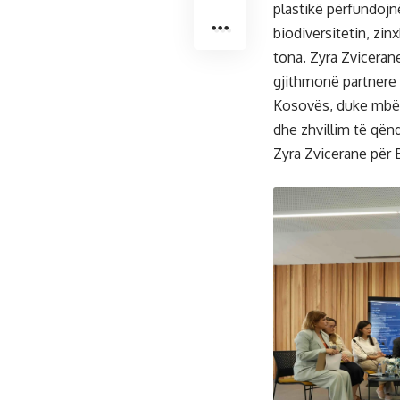
plastikë përfundojn
biodiversitetin, zi
tona. Zyra Zviceran
gjithmonë partnere 
Kosovës, duke mbës
dhe zhvillim të që
Zyra Zvicerane për