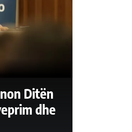
ënon Ditën
 veprim dhe