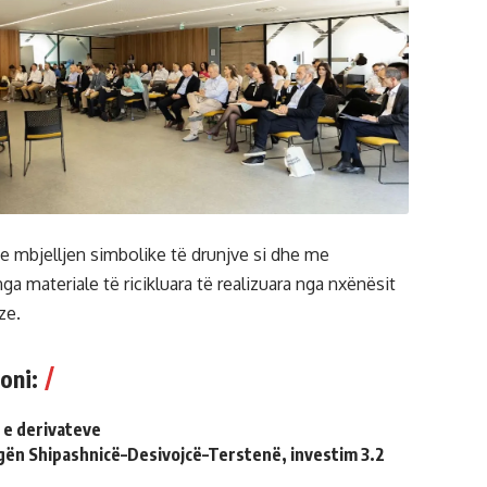
e mbjelljen simbolike të drunjve si dhe me
ga materiale të ricikluara të realizuara nga nxënësit
ze.
oni:
 e derivateve
gën Shipashnicë–Desivojcë–Terstenë, investim 3.2