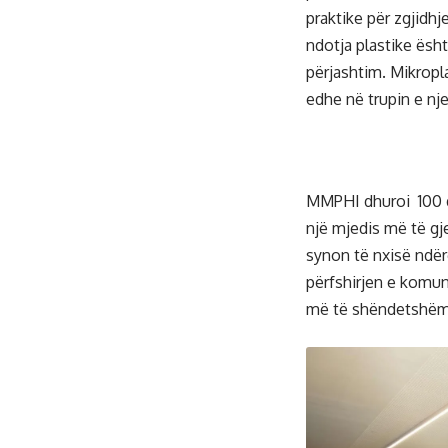
praktike për zgjidhj
ndotja plastike ësh
përjashtim. Mikropl
edhe në trupin e nj
MMPHI dhuroi 100 dr
një mjedis më të gj
synon të nxisë ndër
përfshirjen e komun
më të shëndetshëm 