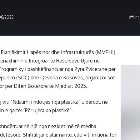
06/2025
Shp
, Planifikimit Hapësinor dhe Infrastrukturës (MMPHI),
enaxhimin e Integruar të Resurseve Ujore në
rogram ky i bashkëfinancuar nga Zyra Zvicerane për
ëpunim (SDC) dhe Qeveria e Kosovës, organizoi sot
r për Ditën Botërore të Mjedisit 2025.
 viti “Ndalimi i ndotjes nga plastika” u përcoll në
e qartë: “Për ujëra pa plastikë”.
 shndërruar në një nga rreziqet më të mëdha
etësore. Shifrat janë alarmante: çdo vit, miliona ton