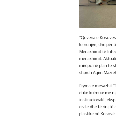
“Qeveria e Kosovës 
lumenjve, dhe për 
Menaxhimit të Integ
menaxhimit. Aktuali
mirëpo në plan të st
shpreh Agim Mazreku
Fryma e mesazhit “Pë
duke kulmuar me një
institucionalë, eksp
civile dhe të rinj t
plastike në Kosovë