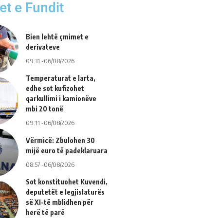
et e Fundit
Bien lehtë çmimet e
derivateve
09:31 -06/08/2026
Temperaturat e larta,
edhe sot kufizohet
qarkullimi i kamionëve
mbi 20 tonë
09:11 -06/08/2026
Vërmicë: Zbulohen 30
mijë euro të padeklaruara
08:57 -06/08/2026
Sot konstituohet Kuvendi,
deputetët e legjislaturës
së XI-të mblidhen për
herë të parë