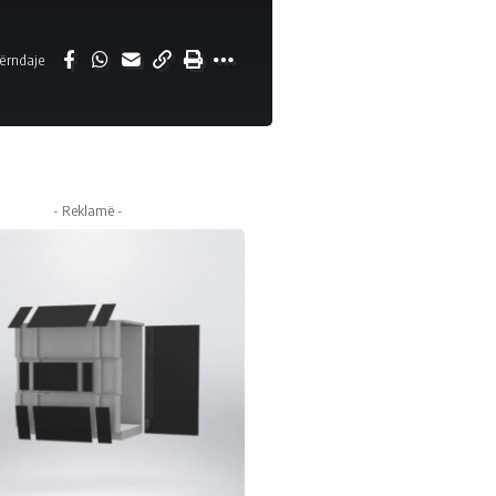
ërndaje
- Reklamë -