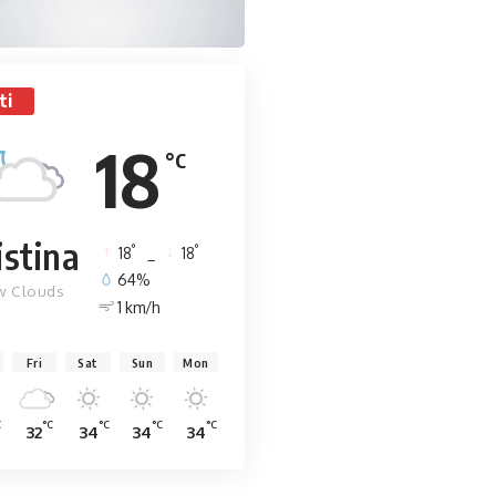
ti
18
°C
istina
°
°
18
_
18
64%
w Clouds
1 km/h
Fri
Sat
Sun
Mon
C
°C
°C
°C
°C
32
34
34
34