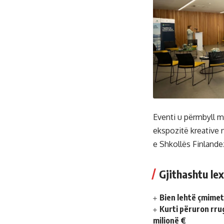
Eventi u përmbyll m
ekspozitë kreative n
e Shkollës Finlande
Gjithashtu lex
Bien lehtë çmimet
Kurti përuron rru
milionë €