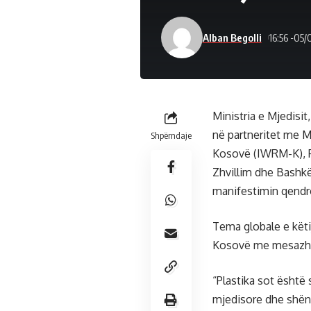
Alban Begolli
16:56 -05/
Ministria e Mjedisit
në partneritet me M
Shpërndaje
Kosovë (IWRM-K), P
Zhvillim dhe Bashk
manifestimin qendro
Tema globale e këtij
Kosovë me mesazhin 
“Plastika sot është
mjedisore dhe shënd