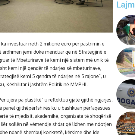
Lajm
ka investuar rreth 2 milionë euro për pastrimin e
të ardhmen jemi duke menduar që në Strategjinë e
ruar të Mbeturinave të kemi një sistem më unik të
sht kemi një qendër të ndarjes së mbeturinave,
rategjisë kemi 5 qendra të ndarjes në 5 rajone”, u
, Këshilltar i Jashtëm Politik në MMPHI.
r ujëra pa plastikë” u reflektua gjatë gjithë ngjarjes,
 panel gjithëpërfshirës ku u bashkuan përfaqësues
ertë të mjedisit, akademikë, organizata të shoqërisë
ë cilët sollën në vëmendje sfidat që lidhen me ndotjen
 dhe ndanë shembuj konkretë, kërkime dhe ide