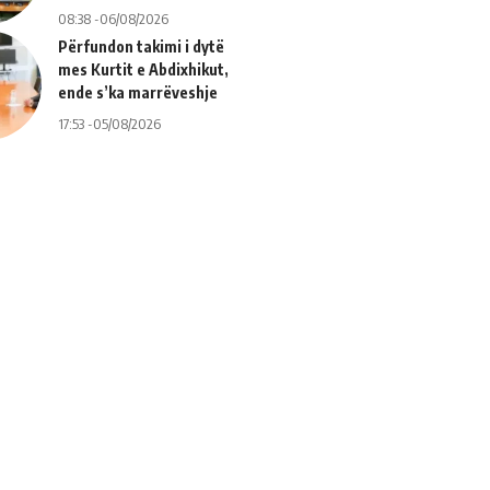
08:38 -06/08/2026
Përfundon takimi i dytë
mes Kurtit e Abdixhikut,
ende s’ka marrëveshje
17:53 -05/08/2026