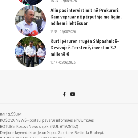
16:07 -05/08/2026
Aliu pas intervistimit në Prokurori:
Kam vepruar në përputhje me ligjin,
ndihem i lehtësuar
15:32 -05/08/2026
Kurti përuron rrugën Shipashnicë–
Desivojcë–Terstenë, investim 3.2
milionë €
15:17 -05/08/2026
IMPRESSUM:
KOSOVA NEWS - portal i pavarur informues e hulumtues
BOTUES: KosovaNews sh.p.k. (NUI: 811928152)
Drejtor e kryeredaktor: Jeton Sopa. Gazetare: Beslinda Rexhepi.