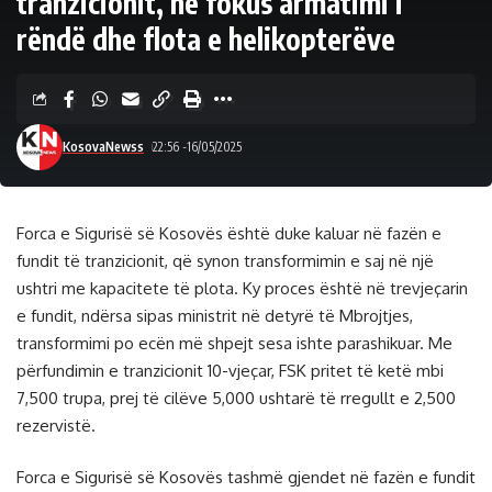
tranzicionit, në fokus armatimi i
rëndë dhe flota e helikopterëve
KosovaNewss
22:56 -16/05/2025
Forca e Sigurisë së Kosovës është duke kaluar në fazën e
fundit të tranzicionit, që synon transformimin e saj në një
ushtri me kapacitete të plota. Ky proces është në trevjeçarin
e fundit, ndërsa sipas ministrit në detyrë të Mbrojtjes,
transformimi po ecën më shpejt sesa ishte parashikuar. Me
përfundimin e tranzicionit 10-vjeçar, FSK pritet të ketë mbi
7,500 trupa, prej të cilëve 5,000 ushtarë të rregullt e 2,500
rezervistë.
Forca e Sigurisë së Kosovës tashmë gjendet në fazën e fundit