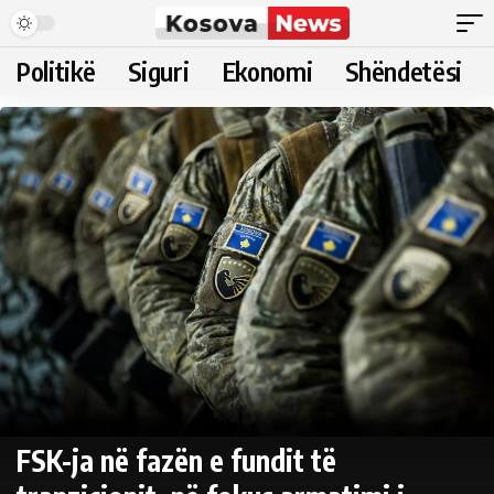
Politikë
Siguri
Ekonomi
Shëndetësi
FSK-ja në fazën e fundit të