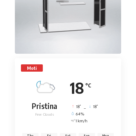
Moti
18
°C
Pristina
°
°
18
_
18
64%
Few Clouds
1 km/h
Thu
Fri
Sat
Sun
Mon