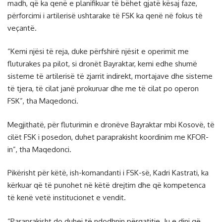
madh, që ka qenë e planifikuar të bëhet gjatë kësaj faze,
përforcimi i artilerisë ushtarake të FSK ka qenë në fokus të
veçantë.
“Kemi njësi të reja, duke përfshirë njësit e operimit me
fluturakes pa pilot, si dronët Bayraktar, kemi edhe shumë
sisteme të artilerisë të zjarrit indirekt, mortajave dhe sisteme
të tjera, të cilat janë prokuruar dhe me të cilat po operon
FSK”, tha Maqedonci.
Megjithatë, për fluturimin e dronëve Bayraktar mbi Kosovë, të
cilët FSK i posedon, duhet paraprakisht koordinim me KFOR-
in”, tha Maqedonci.
Pikërisht për këtë, ish-komandanti i FSK-së, Kadri Kastrati, ka
kërkuar që të punohet në këtë drejtim dhe që kompetenca
të kenë vetë institucionet e vendit.
“Paraprakisht do duhej të ndodhnin përgatitje. Ju e dini që