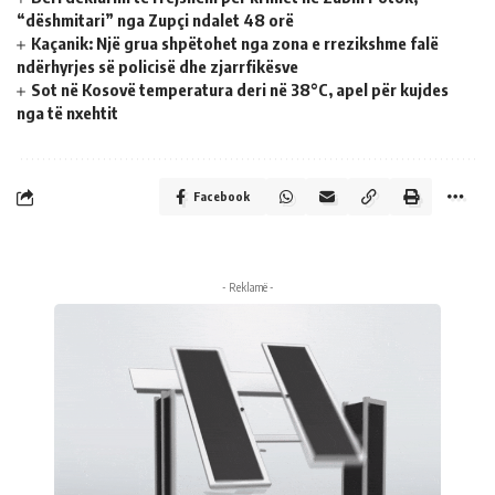
“dëshmitari” nga Zupçi ndalet 48 orë
Kaçanik: Një grua shpëtohet nga zona e rrezikshme falë
ndërhyrjes së policisë dhe zjarrfikësve
Sot në Kosovë temperatura deri në 38°C, apel për kujdes
nga të nxehtit
Facebook
- Reklamë -