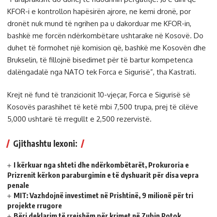
KFOR-i e kontrollon hapësirën ajrore, ne kemi dronë, por
dronët nuk mund të ngrihen pa u dakorduar me KFOR-in,
bashkë me forcën ndërkombëtare ushtarake në Kosovë. Do
duhet të formohet një komision që, bashkë me Kosovën dhe
Brukselin, të fillojnë bisedimet për të bartur kompetenca
dalëngadalë nga NATO tek Forca e Sigurisë”, tha Kastrati.
Krejt në fund të tranzicionit 10-vjeçar, Forca e Sigurisë së
Kosovës parashihet të ketë mbi 7,500 trupa, prej të cilëve
5,000 ushtarë të rregullt e 2,500 rezervistë.
Gjithashtu lexoni:
I kërkuar nga shteti dhe ndërkombëtarët, Prokuroria e
Prizrenit kërkon paraburgimin e të dyshuarit për disa vepra
penale
MIT: Vazhdojnë investimet në Prishtinë, 9 milionë për tri
projekte rrugore
​Bëri deklarim të rrejshëm për krimet në Zubin Potok,