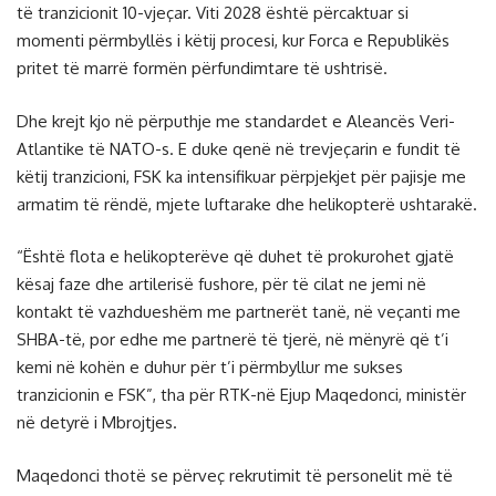
të tranzicionit 10-vjeçar. Viti 2028 është përcaktuar si
momenti përmbyllës i këtij procesi, kur Forca e Republikës
pritet të marrë formën përfundimtare të ushtrisë.
Dhe krejt kjo në përputhje me standardet e Aleancës Veri-
Atlantike të NATO-s. E duke qenë në trevjeçarin e fundit të
këtij tranzicioni, FSK ka intensifikuar përpjekjet për pajisje me
armatim të rëndë, mjete luftarake dhe helikopterë ushtarakë.
“Është flota e helikopterëve që duhet të prokurohet gjatë
kësaj faze dhe artilerisë fushore, për të cilat ne jemi në
kontakt të vazhdueshëm me partnerët tanë, në veçanti me
SHBA-të, por edhe me partnerë të tjerë, në mënyrë që t’i
kemi në kohën e duhur për t’i përmbyllur me sukses
tranzicionin e FSK”, tha për RTK-në Ejup Maqedonci, ministër
në detyrë i Mbrojtjes.
Maqedonci thotë se përveç rekrutimit të personelit më të