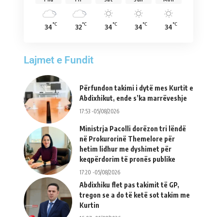
°C
°C
°C
°C
°C
34
32
34
34
34
Lajmet e Fundit
Përfundon takimi i dytë mes Kurtit e
Abdixhikut, ende s’ka marrëveshje
17:53 -05/08/2026
Ministrja Pacolli dorëzon tri lëndë
në Prokurorinë Themelore për
hetim lidhur me dyshimet për
keqpërdorim të pronës publike
17:20 -05/08/2026
Abdixhiku flet pas takimit të GP,
tregon se a do të ketë sot takim me
Kurtin