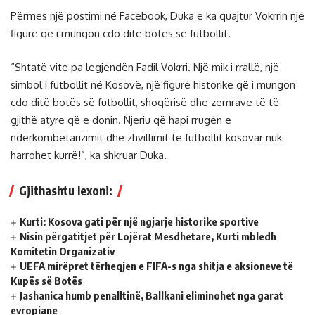
Përmes një postimi në Facebook, Duka e ka quajtur Vokrrin një
figurë që i mungon çdo ditë botës së futbollit.
“Shtatë vite pa legjendën Fadil Vokrri. Një mik i rrallë, një
simbol i futbollit në Kosovë, një figurë historike që i mungon
çdo ditë botës së futbollit, shoqërisë dhe zemrave të të
gjithë atyre që e donin. Njeriu që hapi rrugën e
ndërkombëtarizimit dhe zhvillimit të futbollit kosovar nuk
harrohet kurrë!”, ka shkruar Duka.
Gjithashtu lexoni:
Kurti: Kosova gati për një ngjarje historike sportive
Nisin përgatitjet për Lojërat Mesdhetare, Kurti mbledh
Komitetin Organizativ
UEFA mirëpret tërheqjen e FIFA-s nga shitja e aksioneve të
Kupës së Botës
Jashanica humb penalltinë, Ballkani eliminohet nga garat
evropiane