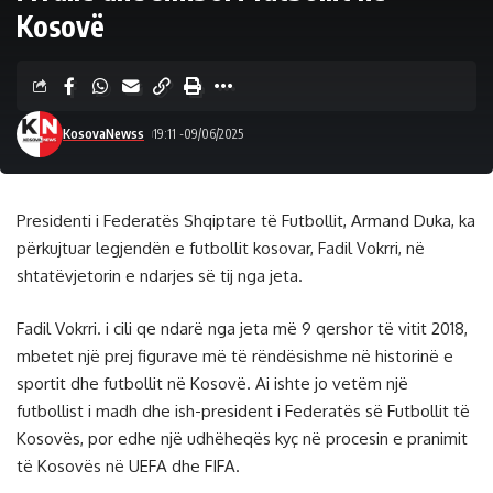
Kosovë
KosovaNewss
19:11 -09/06/2025
Presidenti i Federatës Shqiptare të Futbollit, Armand Duka, ka
përkujtuar legjendën e futbollit kosovar, Fadil Vokrri, në
shtatëvjetorin e ndarjes së tij nga jeta.
Fadil Vokrri. i cili qe ndarë nga jeta më 9 qershor të vitit 2018,
mbetet një prej figurave më të rëndësishme në historinë e
sportit dhe futbollit në Kosovë. Ai ishte jo vetëm një
futbollist i madh dhe ish-president i Federatës së Futbollit të
Kosovës, por edhe një udhëheqës kyç në procesin e pranimit
të Kosovës në UEFA dhe FIFA.