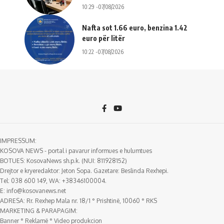
10:29 -07/08/2026
Nafta sot 1.66 euro, benzina 1.42
euro për litër
10:22 -07/08/2026
IMPRESSUM:
KOSOVA NEWS - portal i pavarur informues e hulumtues
BOTUES: KosovaNews sh.p.k. (NUI: 811928152)
Drejtor e kryeredaktor: Jeton Sopa. Gazetare: Beslinda Rexhepi.
Tel: 038 600 149, WA: +38346100004.
E:
info@kosovanews.net
ADRESA: Rr. Rexhep Mala nr. 18/1 ° Prishtinë, 10060 ° RKS
MARKETING & PARAPAGIM:
Banner ° Reklamë ° Video produkcion