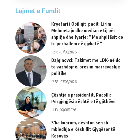
Lajmet e Fundit
Kryetari i Obiliqit padit Lirim
Mehmetajn dhe median e tij për
shpifje dhe fyerje: ” Me shpifësit do
të përballem në gjykatë “
13:16 -07/08/2026
Bajqinovci: Takimet me LDK-në do
të vazhdojnë, presim marrëveshje
politike
12:58 -07/08/2026
Çështja e presidentit, Pacolli:
Përgjegjësia është e të gjithëve
11:13 -07/08/2026
S’ka kuorum, dështon sërish
mbledhja e Këshillit Gjyqësor të
Kosovës