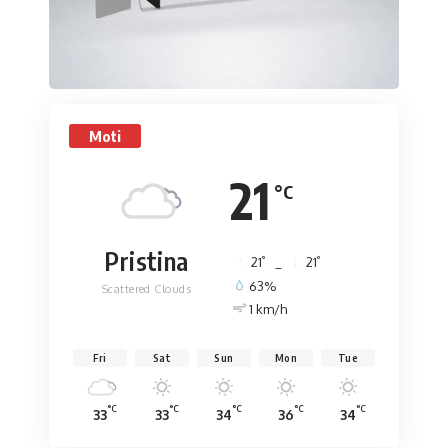
Moti
21
°C
Pristina
°
°
21
_
21
63%
Scattered Clouds
1 km/h
Fri
Sat
Sun
Mon
Tue
°C
°C
°C
°C
°C
33
33
34
36
34