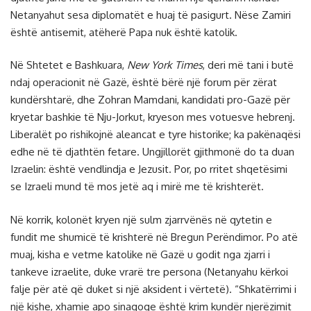
Netanyahut sesa diplomatët e huaj të pasigurt. Nëse Zamiri
është antisemit, atëherë Papa nuk është katolik.
Në Shtetet e Bashkuara,
New York Times
, deri më tani i butë
ndaj operacionit në Gazë, është bërë një forum për zërat
kundërshtarë, dhe Zohran Mamdani, kandidati pro-Gazë për
kryetar bashkie të Nju-Jorkut, kryeson mes votuesve hebrenj.
Liberalët po rishikojnë aleancat e tyre historike; ka pakënaqësi
edhe në të djathtën fetare. Ungjillorët gjithmonë do ta duan
Izraelin: është vendlindja e Jezusit. Por, po rritet shqetësimi
se Izraeli mund të mos jetë aq i mirë me të krishterët.
Në korrik, kolonët kryen një sulm zjarrvënës në qytetin e
fundit me shumicë të krishterë në Bregun Perëndimor. Po atë
muaj, kisha e vetme katolike në Gazë u godit nga zjarri i
tankeve izraelite, duke vrarë tre persona (Netanyahu kërkoi
falje për atë që duket si një aksident i vërtetë). “Shkatërrimi i
një kishe, xhamie apo sinagoge është krim kundër njerëzimit