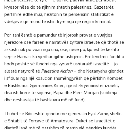
kryesor nëse do të njihnim shtetin palestinez. Gazetarët,
përfshirë edhe mua, hezitonin të përsërisnin statistikat e
vdekjeve që mund të ishin fryrë nga një regjim kriminal.
Por, tani është e pamundur të injorosh provat e vuajtjes
njerëzore ose farsën e narrativës zyrtare izraelite që thotë se
askush nuk po vuan nga uria, ose, nëse po, kjo është kështu
sepse Hamasi ka vjedhur gjithë ushqimin. Pretendimi i fundit u
hodh poshtë së fundmi nga zyrtarë ushtarakë izraelitë – jo
aleatë natyrorë të
Palestine Action
– dhe Netanyahu gjendet
i sfiduar nga një koalicion shumëngjyrësh që përfshin Kombet
e Bashkuara, Gjermaninë, Kinën, një ish-kryeministër izraelit,
disa ish-krerë të sigurisë, Papa dhe Piers Morgan (sublimja
dhe qesharakja të bashkuara më në fund).
Thuhet se Bibi është grindur me gjeneralin Eyal Zamir, shefin
e Shtabit të Forcave të Armatosura. Duket se izraelitët e
djathtë janë më të gatshëm të marrin një qëndrim kundër