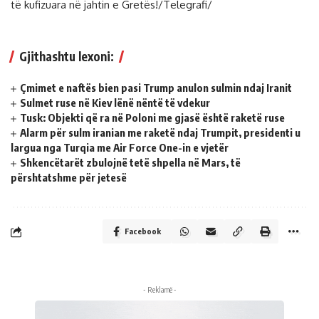
të kufizuara në jahtin e Gretës!/Telegrafi/
Gjithashtu lexoni:
Çmimet e naftës bien pasi Trump anulon sulmin ndaj Iranit
Sulmet ruse në Kiev lënë nëntë të vdekur
Tusk: Objekti që ra në Poloni me gjasë është raketë ruse
Alarm për sulm iranian me raketë ndaj Trumpit, presidenti u
largua nga Turqia me Air Force One-in e vjetër
Shkencëtarët zbulojnë tetë shpella në Mars, të
përshtatshme për jetesë
Facebook
- Reklamë -