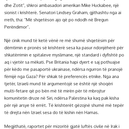
dhe Zotit”, shkroi ambasadori amerikan Mike Huckabee, një
sionist i krishterë. Senatori Lindsey Graham, gjithashtu nga ai
rreth, tha: “Më shqetëson ajo që po ndodh në Bregun
Perëndimor”.
Një cinik mund të ketë vënë re më shumë shqetësim për
dëmtimin e pronës së krishterë sesa ka pasur ndonjëherë për
shkatërrimin e spitaleve myslimane, një standard i dyfishtë po
aq i vjetër sa mëkati. Pse Britania hapi dyert e saj pothuajse
për këdo me pasaportë ukrainase, ndërsa ngurron të pranojë
fëmijë nga Gaza? Për shkak të preferencës etnike. Nga ana
tjetër, Izraeli mund të argumentojë se është një shoqëri
multi-fetare që po bën më të mirën për të mbrojtur
komunitetin druze në Siri, ndërsa Palestina ka kaq pak kisha
për një arsye të errët. Të krishterët gëzojnë shumë më tepër
të drejta nën Izrael sesa do të kishin nën Hamas.
Megjithatë, raportet për mizoritë gjatë luftës civile në Irak i