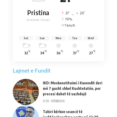
Pristina
°
°
21
_
20
70%
Scattered Clouds
1 km/h
Sat
Sun
Mon
Tue
Wed
°C
°C
°C
°C
°C
32
34
36
37
27
Lajmet e Fundit
IKD: Moskonstituimi i Kuvendit deri
më 7 gusht shkel Kushtetutën, por
procesi duhet të vazhdojë
21:02 -07/08/2026
Tahiri kërkon seancë të