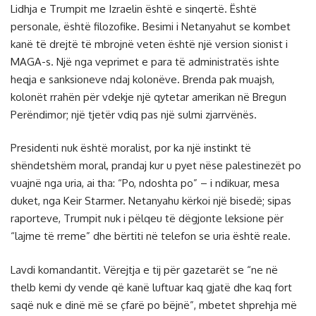
Lidhja e Trumpit me Izraelin është e sinqertë. Është
personale, është filozofike. Besimi i Netanyahut se kombet
kanë të drejtë të mbrojnë veten është një version sionist i
MAGA-s. Një nga veprimet e para të administratës ishte
heqja e sanksioneve ndaj kolonëve. Brenda pak muajsh,
kolonët rrahën për vdekje një qytetar amerikan në Bregun
Perëndimor; një tjetër vdiq pas një sulmi zjarrvënës.
Presidenti nuk është moralist, por ka një instinkt të
shëndetshëm moral, prandaj kur u pyet nëse palestinezët po
vuajnë nga uria, ai tha: “Po, ndoshta po” – i ndikuar, mesa
duket, nga Keir Starmer. Netanyahu kërkoi një bisedë; sipas
raporteve, Trumpit nuk i pëlqeu të dëgjonte leksione për
“lajme të rreme” dhe bërtiti në telefon se uria është reale.
Lavdi komandantit. Vërejtja e tij për gazetarët se “ne në
thelb kemi dy vende që kanë luftuar kaq gjatë dhe kaq fort
saqë nuk e dinë më se çfarë po bëjnë”, mbetet shprehja më