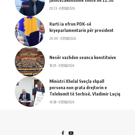
jashtëzakonshme sonte në 22:30
20:23 -07/08/2026
Kurti ia ofron PDK-së
kryeparlamentarin për president
20:00 -07/08/2026
Nesër vazhdon seanca konstituive
18:29 -07/08/2026
Ministri Xhelal Sveçla shpall
persona non grata drejtorin e
Telekomit të Serbisë, Vladimir Luçiq
16:58 -07/08/2026