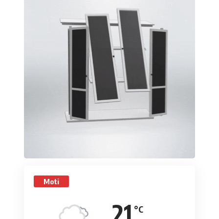
Moti
21
°C