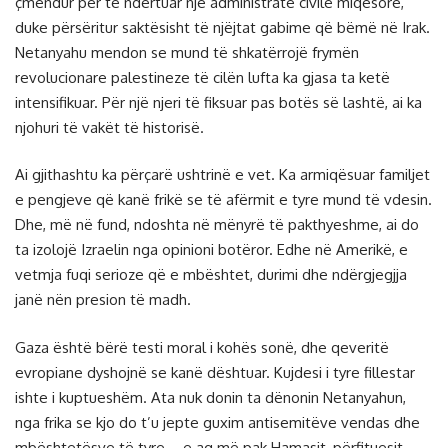
çmendur për të ndërtuar një administratë civile miqësore,
duke përsëritur saktësisht të njëjtat gabime që bëmë në Irak.
Netanyahu mendon se mund të shkatërrojë frymën
revolucionare palestineze të cilën lufta ka gjasa ta ketë
intensifikuar. Për një njeri të fiksuar pas botës së lashtë, ai ka
njohuri të vakët të historisë.
Ai gjithashtu ka përçarë ushtrinë e vet. Ka armiqësuar familjet
e pengjeve që kanë frikë se të afërmit e tyre mund të vdesin.
Dhe, më në fund, ndoshta në mënyrë të pakthyeshme, ai do
ta izolojë Izraelin nga opinioni botëror. Edhe në Amerikë, e
vetmja fuqi serioze që e mbështet, durimi dhe ndërgjegjja
janë nën presion të madh.
Gaza është bërë testi moral i kohës sonë, dhe qeveritë
evropiane dyshojnë se kanë dështuar. Kujdesi i tyre fillestar
ishte i kuptueshëm. Ata nuk donin ta dënonin Netanyahun,
nga frika se kjo do t’u jepte guxim antisemitëve vendas dhe
mbështetësve të tyre – e aq më pak Hamasit, përfituesit