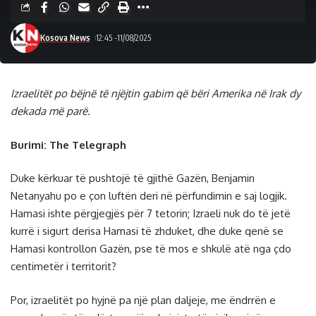
Kosova News
12:45 -11/08/2025
Izraelitët po bëjnë të njëjtin gabim që bëri Amerika në Irak dy
dekada më parë.
Burimi: The Telegraph
Duke kërkuar të pushtojë të gjithë Gazën, Benjamin
Netanyahu po e çon luftën deri në përfundimin e saj logjik.
Hamasi ishte përgjegjës për 7 tetorin; Izraeli nuk do të jetë
kurrë i sigurt derisa Hamasi të zhduket, dhe duke qenë se
Hamasi kontrollon Gazën, pse të mos e shkulë atë nga çdo
centimetër i territorit?
Por, izraelitët po hyjnë pa një plan daljeje, me ëndrrën e