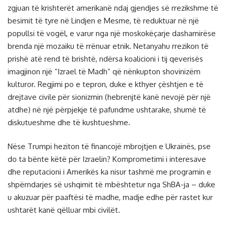
zgjuan të krishterët amerikanë ndaj gjendjes së rrezikshme të
besimit të tyre në Lindjen e Mesme, të reduktuar në një
popullsi të vogël, e varur nga një moskokëçarje dashamirëse
brenda një mozaiku të rrënuar etnik. Netanyahu rrezikon të
prishë atë rend të brishtë, ndërsa koalicioni i tij qeverisës
imagjinon një “Izrael të Madh” që nënkupton shovinizëm
kulturor. Regjimi po e tepron, duke e kthyer çështjen e të
drejtave civile për sionizmin (hebrenjtë kanë nevojë për një
atdhe) në një përpjekje të pafundme ushtarake, shumë të
diskutueshme dhe të kushtueshme.
Nëse Trumpi heziton të financojë mbrojtjen e Ukrainës, pse
do ta bënte këtë për Izraelin? Komprometimi i interesave
dhe reputacioni i Amerikës ka nisur tashmë me programin e
shpërndarjes së ushqimit të mbështetur nga ShBA-ja – duke
u akuzuar për paaftësi të madhe, madje edhe për rastet kur
ushtarët kanë qëlluar mbi civilët.