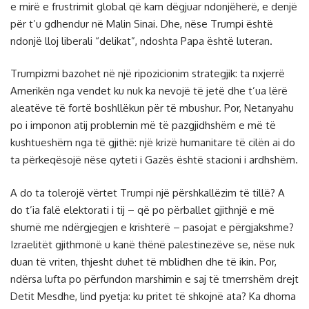
e mirë e frustrimit global që kam dëgjuar ndonjëherë, e denjë
për t’u gdhendur në Malin Sinai. Dhe, nëse Trumpi është
ndonjë lloj liberali “delikat”, ndoshta Papa është luteran.
Trumpizmi bazohet në një ripozicionim strategjik: ta nxjerrë
Amerikën nga vendet ku nuk ka nevojë të jetë dhe t’ua lërë
aleatëve të fortë boshllëkun për të mbushur. Por, Netanyahu
po i imponon atij problemin më të pazgjidhshëm e më të
kushtueshëm nga të gjithë: një krizë humanitare të cilën ai do
ta përkeqësojë nëse qyteti i Gazës është stacioni i ardhshëm.
A do ta tolerojë vërtet Trumpi një përshkallëzim të tillë? A
do t’ia falë elektorati i tij – që po përballet gjithnjë e më
shumë me ndërgjegjen e krishterë – pasojat e përgjakshme?
Izraelitët gjithmonë u kanë thënë palestinezëve se, nëse nuk
duan të vriten, thjesht duhet të mblidhen dhe të ikin. Por,
ndërsa lufta po përfundon marshimin e saj të tmerrshëm drejt
Detit Mesdhe, lind pyetja: ku pritet të shkojnë ata? Ka dhoma